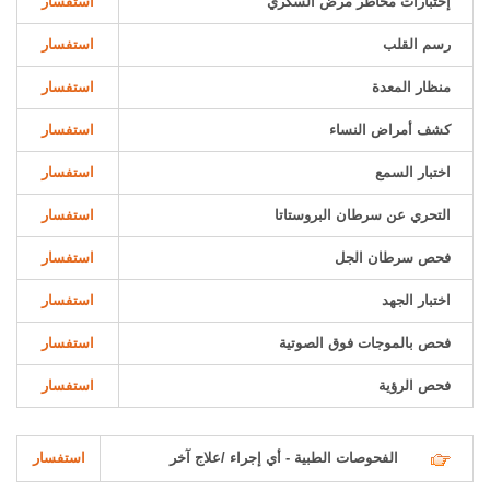
إختبارات مخاطر مرض السكري
استفسار
رسم القلب
استفسار
منظار المعدة
استفسار
كشف أمراض النساء
استفسار
اختبار السمع
استفسار
التحري عن سرطان البروستاتا
استفسار
فحص سرطان الجل
استفسار
اختبار الجهد
استفسار
فحص بالموجات فوق الصوتية
استفسار
فحص الرؤية
استفسار
الفحوصات الطبية - أي إجراء /علاج آخر
استفسار