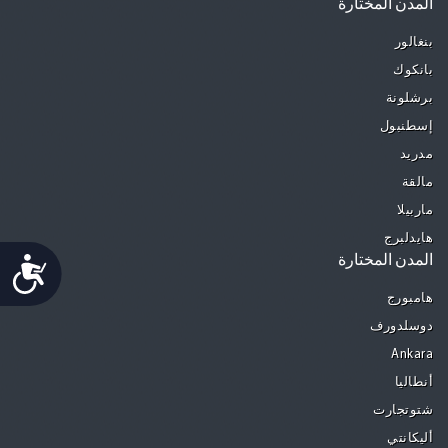
المدن المختارة
بنغالور
بانكوك
برشلونة
إسطنبول
مدريد
مالقة
ماربيلا
هايدلبرج
المدن المختارة
Accessibility
هامبورج
دوسلدورف
Ankara
أنطاليا
شتوتجارت
أليكانتي