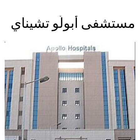
مستشفى أبولّو تشيناي