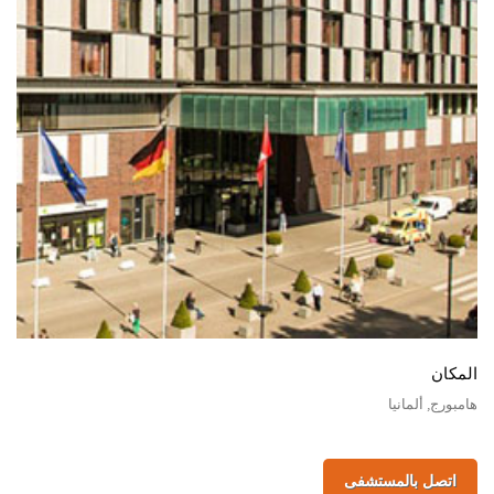
المكان
هامبورج, ألمانيا
اتصل بالمستشفى