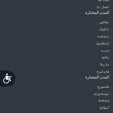
نبذة عنا
اتصل بنا
المدن المختارة
بنغالور
بانكوك
برشلونة
إسطنبول
مدريد
مالقة
ماربيلا
هايدلبرج
Accessibility
المدن المختارة
هامبورج
دوسلدورف
Ankara
أنطاليا