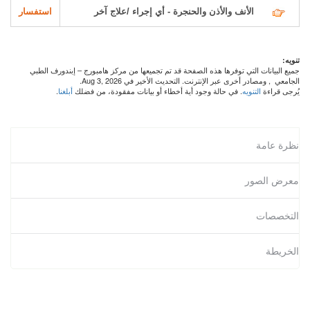
الأنف والأذن والحنجرة - أي إجراء /علاج آخر
استفسار
تنويه:
جميع البيانات التي توفرها هذه الصفحة قد تم تجميعها من مركز هامبورج – إبندورف الطبي
الجامعي
, ومصادر أخرى عبر الإنترنت. التحديث الأخير في Aug 3, 2026.
يُرجى قراءة
التنويه
. في حالة وجود أية أخطاء أو بيانات مفقودة، من فضلك
أبلغنا
.
نظرة عامة
معرض الصور
التخصصات
الخريطة