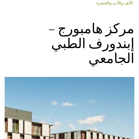
الأنف والأذن والحنجرة
مركز هامبورج –
إبندورف الطبي
الجامعي