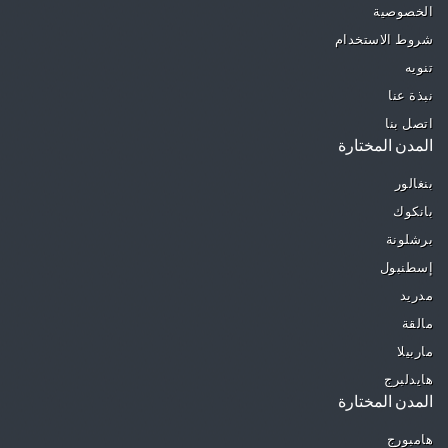
الخصوصية
شروط الاستخدام
تنويه
نبذة عنا
اتصل بنا
المدن المختارة
بنغالور
بانكوك
برشلونة
إسطنبول
مدريد
مالقة
ماربيلا
هايدلبرج
المدن المختارة
هامبورج