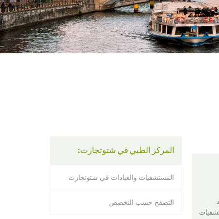
using
a
screen
reader;
Press
Control-
F10
to
open
an
accessibility
menu.
المركز الطبي في شتوتجارت:
المستشفيات والعيادات في شتوتجارت
ومعهد
التصفح حسب التخصص
شفيات