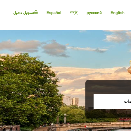
Please
note:
English
русский
中文
Español
تسجيل دخول
This
website
includes
an
accessibility
system.
Press
Control-
F11
to
adjust
the
website
to
people
صات
with
visual
disabilities
who
are