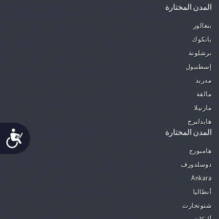
المدن المختارة
بنغالور
بانكوك
برشلونة
إسطنبول
مدريد
مالقة
ماربيلا
هايدلبرج
Accessibility
المدن المختارة
هامبورج
دوسلدورف
Ankara
أنطاليا
شتوتجارت