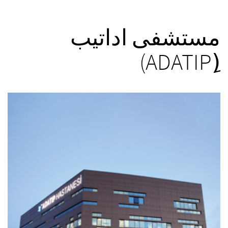
مستشفى اداتيب
(ِADATIP)