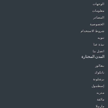
الوجهات
معلومات
المصادر
الخصوصية
شروط الاستخدام
تنويه
نبذة عنا
اتصل بنا
المدن المختارة
بنغالور
بانكوك
برشلونة
إسطنبول
مدريد
مالقة
ماربيلا