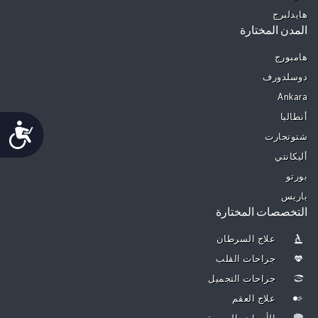
هايدلبرج
المدن المختارة
هامبورج
دوسلدورف
Ankara
أنطاليا
Accessibility
شتوتجارت
أليكانتي
بورتو
باريس
التخصصات المختارة
علاج السرطان
جراحات القلب
جراحات التجميل
علاج العقم