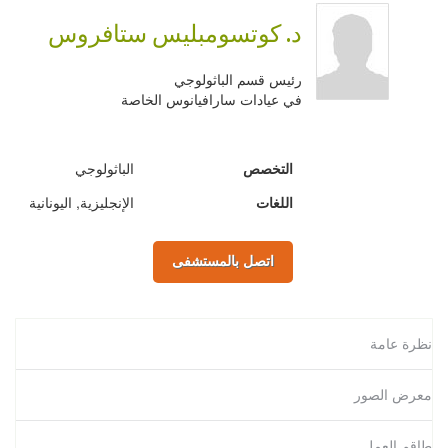
د. كوتسومبليس ستافروس
رئيس قسم الباثولوجي
في
عيادات سارافيانوس الخاصة
التخصص
الباثولوجي
اللغات
الإنجليزية, اليونانية
اتصل بالمستشفى
نظرة عامة
معرض الصور
طاقم العمل