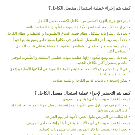
كيف يتم إجراء عملية استبدال مفصل الكاحل؟
يتم فتح جرح بالجزء الأمامي من الكاحل لكشف مفصل الكاحل.
تتم إزاحة الأنسجة العضلية و الأوعية الدموية جانباً و إزالة العظام التالفة.
بعد ذلك ، يتم إعادة تشكيل عظام قصبة الساق (الظُنبوب) و الشظية و عظام الكاحل.
لاحقاً ، يتم ربط أجزء المفصل الصناعي في مكانها بصمغ خاص يقوم بتثبيتها جيداً.
يمكن ربط مسامير بعظمتي الشظية و الظُنبوب للمساعدة على تثبيت الكاحل
الصناعي أكثر.
بعد ذلك ، يتم وضع طُعوم (رُقَع) عظمية بنهاية عظمتي الشظية و الظُنبوب لتوفير
ثبات و إستقرار أكثر للكاحل الجديد.
في النهاية ، يتم وضع الأنسجة العضلية و الأوعية الدموية في أماكنها الأصلية و إغلاق
الجرح بغرز جراحية.
يمكن إستخدام دعامات لدعم الكاحل و تثبيته بصلابة.
كيف يتم التحضير لإجراء عملية استبدال مفصل الكاحل ؟
يجب إعلام الطبيب بأية أدوية يتناولها المريض.
يجب التوقف عن تناول بعض الأدوية لمدة إسبوعين قبل إجراء العملية الجراحية إذا
كان المريض يتناولها.
قد يُطلب من المريض تناول بعض الأدوية في يوم الجراحة.
يجب إعلام الطبيب عن أى حالات طبية مَرَضٍّية أو إعتالات لدى المريض.
يجب إعلام الطبيب إذا كان المريض يشرب مشروبات كحولية.