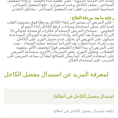
إصابة أحد الأوعية الدموية - كسر عظمة أثناء العملية - إرتخاء المفصل
الصناعي - ضعف الكاحل وعدم استقراره - خلع المفصل الصناعي -
حساسية الجسم (رد فعل) ضد المفصل الصناعي - مخاطر التخدير
رعاية ما بعد مرحلة العلاج :
- على المريض أن يستمر في إبقاء الكاحل مرتفعًا فوق مستوى القلب
لعدة أيام. يمكن استخدام وسادات لرفع الكاحل أثناء النوم أو
الجلوس. - سيحتاج المريض لاستخدام عكازات أو مشاية لحوالي 10
إلى 12 أسبوعًا بعد الجراحة. وأثناء استخدام هذه الوسائل المساعدة
سيكون على المريض أي يحاول عدم تحميل الوزن على الكاحل. -
يجب إجراء عدة أشعات بعد الجراحة لمتابعة عملية الشفاء. - يجب
على المريض أن يبدأ العلاج الطبيعي فورًا لتخفيف الألم، وتقوية
العضلات، وتقليل التورم. بعض التمرينات الأخرى ستساعد المريض
على استعادة الحركة. كما يمكن للمعالج أيضًا أن يساعد المريض على
التدريب على استخدام العكاز.
لمعرفة المزيد عن استبدال مفصل الكاحل
استبدال مفصل الكاحل في أنطاليا:
تكلفة استبدال مفصل الكاحل في أنطاليا