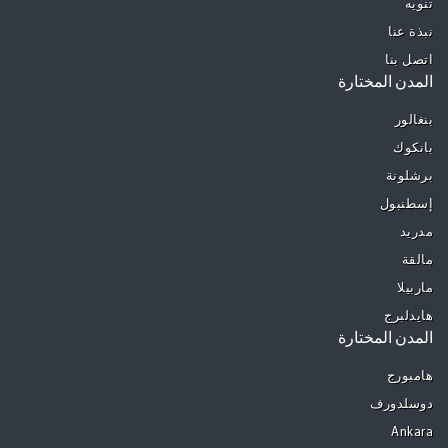
تنويه
نبذة عنا
اتصل بنا
المدن المختارة
بنغالور
بانكوك
برشلونة
إسطنبول
مدريد
مالقة
ماربيلا
هايدلبرج
المدن المختارة
هامبورج
دوسلدورف
Ankara