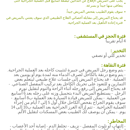
يجب على المريض الإقلاع عن التدخين لبضعة أسابيع قبل العملية الجراحية حتى
يتعافى منها جيداً و بسرعة.
سوف يقوم الطبيب بفحص المريض جيداً.
قد يحتاج المريض إلى مقابلة أخصائي العلاج الطبيعي الذي سوف يعتني بالمريض في
فترة إعادة التأهيل بعد العملية الجراحية.
استبدال
فترة الحجز في المستشفى :
مفصل
4 أيام تقريباً
الكاحل
التخدير :
استبدال
تخدير كلي أو نصفي
مفصل
الكاحل
فترة النقاهة :
استبدال
- يتم وضع رجل المريض في جبيرة لتثبيت كاحله بعد العملية الجراحية.
مفصل
- يتم وضع درنقة بالكاحل لصرف الدماء منه لمدة يوم أو يومين بعد
الكاحل
العملية. - قد يحتاج المريض إلى جلسات علاج طبيعي ليتعلم بعض
التمارين و للتعود على تحريك الكاحل بعد تركيب المفصل الصناعي. -
قد يحتاج المريض إلى رفع رجله أثناء الراحة والنوم لتقليل تورم
الرجل. - يستطيع المريض البدء بتحميل وزنه على رجله بعد 6 أسابيع
من العملية. - يمكن للمريض قيادة السيارة بعد العملية ب8 أسابيع. -
سوف يقوم الجراح بفحص الكاحل خلال أول 5 إلى 7 أيام من إجراء
العملية الجراحية. - تتم إزالة الغرز الجراحية بعد العملية ب10 إلى 14
يوم. - يمكن أن يوصف لك الطبيب بعض المسكنات لتقليل الألم.
المخاطر :
- إلتهاب أو تلوث المفصل - نزيف - تجلط الدم - إصابة أحد الأعصاب -