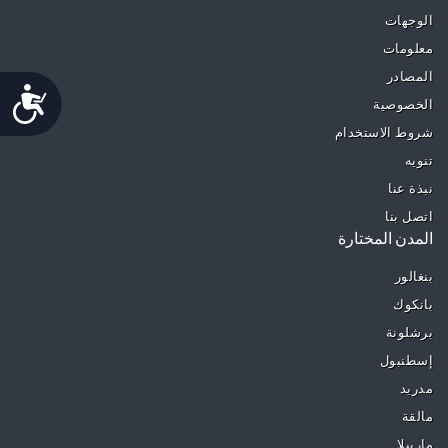
الوجهات
معلومات
المصادر
Accessibility
الخصوصية
شروط الاستخدام
تنويه
نبذة عنا
اتصل بنا
المدن المختارة
بنغالور
بانكوك
برشلونة
إسطنبول
مدريد
مالقة
ماربيلا