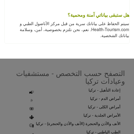
هل ستبقى بياناتي آمنة ومحمية؟
سيتم الحفاظ على بياناتك سرية من قبل مركز الأناضول الطبي و
Health-Tourism.com. نعم، نحن نلتزم بخصوصية، أمن، وسلامة
بياناتك الشخصية.
التصفح حسب التخصص - مستشفيات
وعيادات تركيا
إعادة التأهيل - تركيا
أمراض الدم - تركيا
أمراض الكلى - تركيا
الأمراض الجلدية - تركيا
الأنف والأذن والحنجرة (الأنف والأذن والحنجرة) - تركيا
الطب الباطني - تركيا