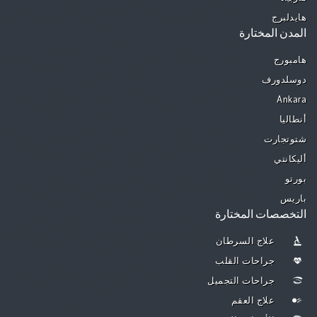
هايدلبرج
المدن المختارة
هامبورج
دوسلدورف
Ankara
أنطاليا
شتوتجارت
أليكانتي
بورتو
باريس
التخصصات المختارة
علاج السرطان
جراحات القلب
جراحات التجميل
علاج العقم