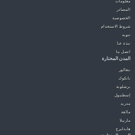
معلومات
المصادر
الخصوصية
شروط الاستخدام
تنويه
نبذة عنا
اتصل بنا
المدن المختارة
بنغالور
بانكوك
برشلونة
إسطنبول
مدريد
مالقة
ماربيلا
هايدلبرج