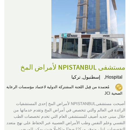
مستشفى NPISTANBUL لأمراض المخ
Hospital,
إسطنبول, تركيا
مُعتمدة من قِبل اللجنة المشتركة الدولية لاعتماد مؤسسات الرعاية
الصحية JCI
أصبحت مستشفىNPISTANBUL لأمراض المخ إحدى المستشفيات
الرائدة في العالم والتي تتخصص في أمراض المخ وتقدم خدماتها من
خلال مبنى جديد أضيف للمستشفى العام التي تخدم تخصصات الطب
النفسي وعلم النفس وطب الأمراض العصبية عبر الحفاظ على نهج متعدد
التخصصات. إننا ، ونوفر مركزًا صحيًا متكاملًا حيث يمكن للمرضى