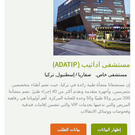
مستشفى اداتيب (ِADATIP)
مستشفى خاص,
صقاريا / إسطنبول, تركيا
إن مستشفانا منشأة طبية رائدة في تركيا، حيث تضم أطباء متخصصين
متمرسين، وأجهزة متقدمة ونقدم أكثر من 40 إجراء طبيّ. تضم منشأتنا
200 سرير و81 طبيبًا و50 وحدة للعناية المركزة. أهم أولوياتنا هي رفاهية
المريض والتي ندعمها بخدمات VIP والتي تتضمن إقامات فندقية
وفحوصات ووسائل الانتقالات.
إظهار البيانات
بيانات الطلب