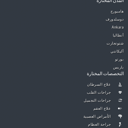
المدن المختارة
هامبورج
دوسلدورف
Ankara
أنطاليا
شتوتجارت
أليكانتي
بورتو
باريس
التخصصات المختارة
علاج السرطان
جراحات القلب
جراحات التجميل
علاج العقم
الأمراض العصبية
جراحة العظام