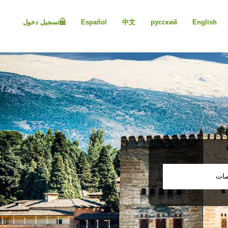
Please
note:
English
русский
中文
Español
تسجيل دخول
This
website
includes
an
accessibility
system.
Press
Control-
F11
to
adjust
the
website
to
people
صات
with
visual
disabilities
who
are