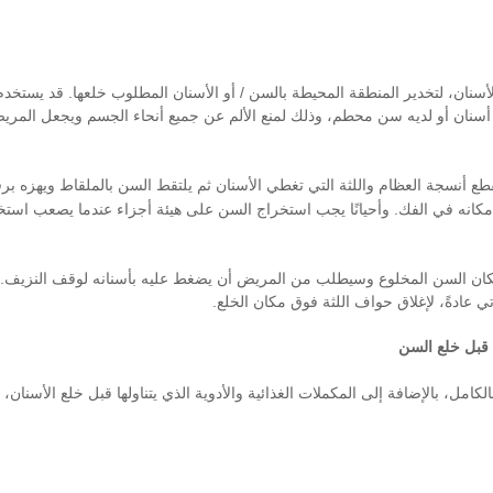
نان، لتخدير المنطقة المحيطة بالسن / أو الأسنان المطلوب خلعها. قد يستخدم
ة أسنان أو لديه سن محطم، وذلك لمنع الألم عن جميع أنحاء الجسم ويجعل المري
قطع أنسجة العظام واللثة التي تغطي الأسنان ثم يلتقط السن بالملقاط ويهزه ب
رف
مكانه في الفك. وأحيانًا يجب استخراج السن على هيئة أجزاء عندما يصعب است
ان السن المخلوع وسيطلب من المريض أن يضغط عليه بأسنانه لوقف النزيف.
تي عادةً، لإغلاق حواف اللثة فوق مكان الخلع.
 قبل خلع السن
الكامل
، بالإضافة إلى المكملات الغذائية والأدوية الذي يتناولها
قبل خلع الأسنان، و