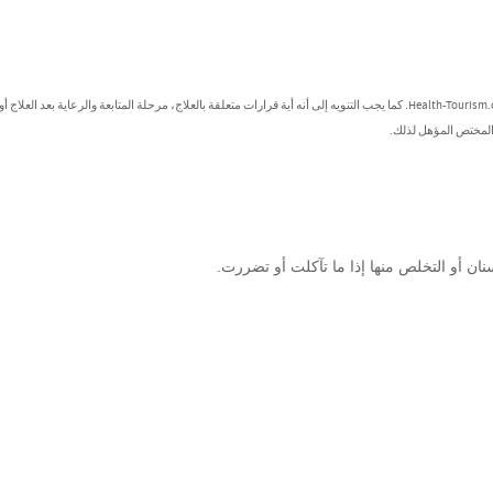
تُصنف هذه المعلومات كمعلومات عامة ولا يُعتد بها كنصائح طبية من جانب Health-Tourism.com. كما يجب التنويه إلى أنه أية قرارات متعلقة بالعلاج، مرحلة المتابعة والرعاية بعد العل
 المختص المؤهل لذلك.
سنان أو التخلص منها إذا ما تآكلت أو تضررت.