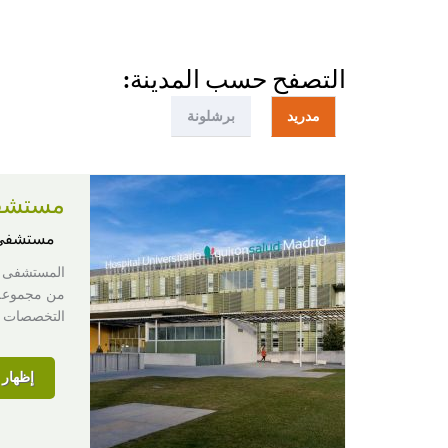
التصفح حسب المدينة:
مدريد
برشلونة
مستشفى
مستشفى
التخصصات ال
إظهار ا