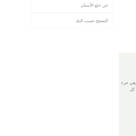
عن خلع الأسنان
التصفح حسب البلد
 2006، وهي مستشفى خاصة وحديثة وحاصلة على شهادة الـISO، وهي جزء
والي 400 طبيب في كل