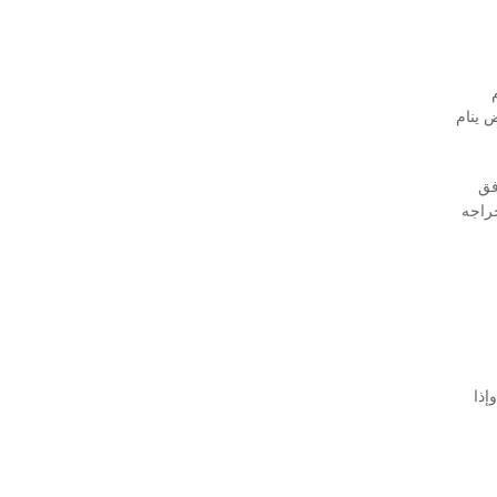
ض ينام
ق
خراجه
إذا