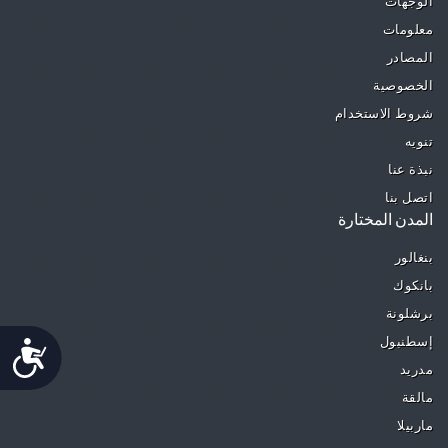
الوجهات
معلومات
المصادر
الخصوصية
شروط الاستخدام
تنويه
نبذة عنا
اتصل بنا
المدن المختارة
بنغالور
بانكوك
برشلونة
إسطنبول
Accessibility
مدريد
مالقة
ماربيلا