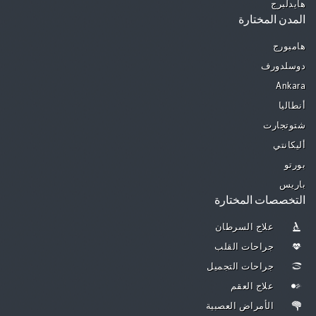
هايدلبرج
المدن المختارة
هامبورج
دوسلدورف
Ankara
أنطاليا
شتوتجارت
أليكانتي
بورتو
باريس
التخصصات المختارة
علاج السرطان
جراحات القلب
جراحات التجميل
علاج العقم
الأمراض العصبية