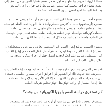
منطقة أربية المريض وغسلها بمحلول مخدر. ستتم تغطية المريض من العنق إلى
القدم بغطاء جراحي معقم. كما سيتم ربط شريط ناعم حول ذراعي المريض
ومنطقة الوسط لمنع لمس اليدين للمنطقة المعقمة.
سيقوم أخصائي الفسيولوجيا الكهربائية بتخدير بشرة أربية المريض بعقار. ثم
سيقوم (أو ستقوم) بإدخال أكثر من مسبار واحد داخل الوريد تحت الجلد. ثم سيتم
ربط المسابير بقلب المريض بمساعدة منظار فلوري. وسيتم توصيل القلب
بنبضات كهربائية بواسطة جهاز تنظيم ضربات القلب. سيتم تقييم جهاز التوصيل
في القلب بواسطة المسابير من خلال استشعار النشاط الكهربائي للقلب.
سيقوم الطبيب بتوليد إيقاع القلب غير المنتظم الخاص بالمريض. وسيعطيك (أو
تعطيك) عندئذ عقاقير متنوعة ليعرف ما هو أفضل عقار للتحكم في إيقاع القلب
غير المنتظم. وقد يتم ذلك أيضًا لتحديد أفضل جهاز أو إجراء يمكن استخدامه
لعلاج إيقاع القلب غير المنتظم.
قد يشعر المريض بتسارع أو قوة نبضات قلبه أثناء العملية. ويجب إبلاغ الطبيب أو
الممرضة عند حدوث ذلك أو الشعور بأي أعراض أخرى. سيقرر الطبيب بالاستناد
إلى نتائج دراسة الفسيولوجيا الكهربائية
إذا كان الأمر يحتاج لإجراءات مختلفة
مثل إدخال مسبار أو زراعة جهاز مثل جهاز تنظيم ضربات القلب.
كم تستغرق دراسة الفسيولوجيا الكهربائية من وقت؟
يستغرق الفحص عادةً حوالي ساعتين أو أربع ساعات. ومع ذلك، قد يستغرق
الفحص وقت أطول إذا تم اتباع إجراءات أو علاجات إضافية أثناء وقت الفحص