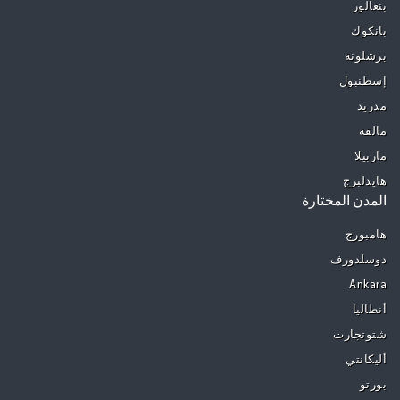
بنغالور
بانكوك
برشلونة
إسطنبول
مدريد
مالقة
ماربيلا
هايدلبرج
المدن المختارة
هامبورج
دوسلدورف
Ankara
أنطاليا
شتوتجارت
أليكانتي
بورتو