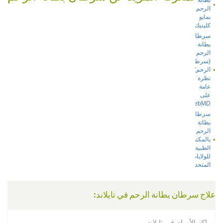
الرحم
بمايو
كلينيك
سرطان
بطانة
الرحم
(سرطان
الرحم)-
نظرة
عامة
على
WebMD
سرطان
بطانة
الرحم
بالمكتبة
الطبية
للولايات
المتحدة
علاج سرطان بطانة الرحم في تايلاند:
مراكز الأورام في تايلاند