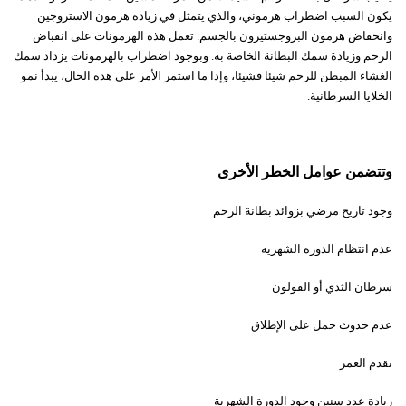
يكون السبب اضطراب هرموني، والذي يتمثل في زيادة هرمون الاستروجين
وانخفاض هرمون البروجستيرون بالجسم. تعمل هذه الهرمونات على انقباض
الرحم وزيادة سمك البطانة الخاصة به. وبوجود اضطراب بالهرمونات يزداد سمك
الغشاء المبطن للرحم شيئا فشيئا، وإذا ما استمر الأمر على هذه الحال، يبدأ نمو
الخلايا السرطانية.
وتتضمن عوامل الخطر الأخرى
وجود تاريخ مرضي بزوائد بطانة الرحم
عدم انتظام الدورة الشهرية
سرطان الثدي أو القولون
عدم حدوث حمل على الإطلاق
تقدم العمر
زيادة عدد سنين وجود الدورة الشهرية