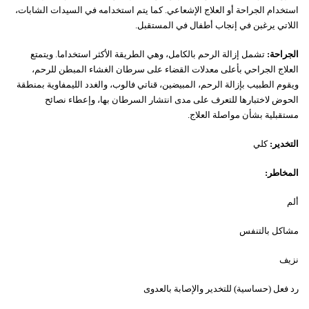
استخدام الجراحة أو العلاج الإشعاعي. كما يتم استخدامه في السيدات الشابات،
اللاتي يرغبن في إنجاب أطفال في المستقبل.
الجراحة:
تشمل إزالة الرحم بالكامل، وهي الطريقة الأكثر استخداما. ويتمتع
العلاج الجراحي بأعلى معدلات القضاء على سرطان الغشاء المبطن للرحم،
ويقوم الطبيب بإزالة الرحم، المبيضين، قناتي فالوب، والغدد الليمفاوية بمنطقة
الحوض لاختبارها للتعرف على مدى انتشار السرطان بها، وإعطاء نصائح
مستقبلية بشأن مواصلة العلاج.
التخدير:
كلي
المخاطر:
ألم
مشاكل بالتنفس
نزيف
رد فعل (حساسية) للتخدير والإصابة بالعدوى