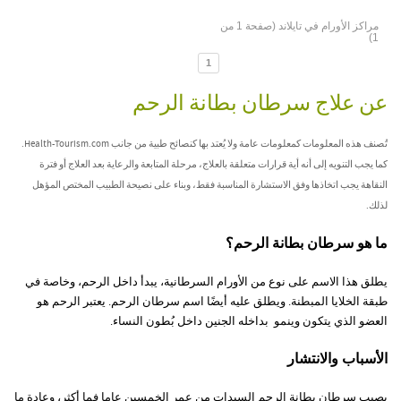
مراكز الأورام في تايلاند (صفحة 1 من
1)
1
عن علاج سرطان بطانة الرحم
تُصنف هذه المعلومات كمعلومات عامة ولا يُعتد بها كنصائح طبية من جانب Health-Tourism.com.
كما يجب التنويه إلى أنه أية قرارات متعلقة بالعلاج، مرحلة المتابعة والرعاية بعد العلاج أو فترة
النقاهة يجب اتخاذها وفق الاستشارة المناسبة فقط، وبناء على نصيحة الطبيب المختص المؤهل
لذلك.
ما هو سرطان بطانة الرحم؟
يطلق هذا الاسم على نوع من الأورام السرطانية، يبدأ داخل الرحم، وخاصة في
طبقة الخلايا المبطنة. ويطلق عليه أيضًا اسم سرطان الرحم. يعتبر الرحم هو
العضو الذي يتكون وينمو بداخله الجنين داخل
بُطون النساء.
الأسباب والانتشار
يصيب سرطان بطانة الرحم السيدات من عمر الخمسين عاما فما أكثر، وعادة ما