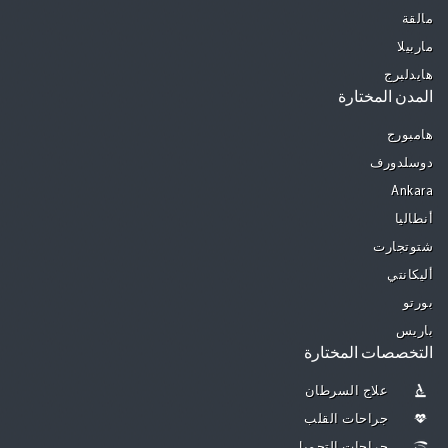
مالقة
ماربيلا
هايدلبرج
المدن المختارة
هامبورج
دوسلدورف
Ankara
أنطاليا
شتوتجارت
أليكانتي
بورتو
باريس
التخصصات المختارة
علاج السرطان
جراحات القلب
جراحات التجميل