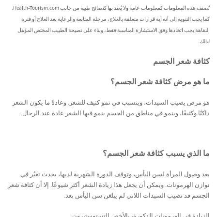
تُصنف هذه المعلومات كمعلومات عامة ولا يُعتد بها كنصائح طبية من جانب Health-Tourism.com.
كما يجب التنويه إلى أنه أية قرارات متعلقة بالعلاج، مرحلة المتابعة والرعاية بعد العلاج أو فترة
النقاهة يجب اتخاذها وفق الاستشارة المناسبة فقط، وبناء على نصيحة الطبيب المختص المؤهل
لذلك.
كثافة شعر الجسم
ما ھو مرض كثافة شعر الجسم؟
هو مرض يصيب السيدات، ويتسبب في نمو كثيف للشعر. وعادةً ما يكون الشعر
داكنًا وكثيفًا، وينمو في مناطق من الجسم ينمو فيها الشعر عادة عند الرجال.
ما الذي يسبب كثافة شعر الجسم؟
بعد وصول المرأة لسن اليأس، وتوقف الدورة الشهرية لديها، يحدث تغيُر في
توازن الھرمونات. ويمكن ﺃن يجعل هذا زيادة الشعر أكثر شيوعًا. إلا ﺃن كثافة شعر
الجسم قد تصيب السيدات اللاتي لم يبلغن سن اليأس بعد.
الزيادة في الهرمونات الذكورة، بالأخص التستوستيرون