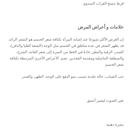
فرط تنسج القراب السدوي
علامات و أعراض المرض
إن العرض الأكثر شيوعا عند إصابة المرﺃة بكثافة شعر الجسم ھو الشعر الزائد.
قد يظهر الشعر في عدة مناطق في الجسم مثل الوجه (الشفة العليا والذقن)،
الصدر، الرقبة والبطن عادةً في الخط من السرة إلى شعر العانة، الشرج،
والمنطقة التناسلية ومقدمة الفخذين. تضم الأعراض الأخرى المرتبطة بكثافة
شعر الجسم:
حب الشباب; حالة جلدية تسبب نمو البقع على الوجه، الظھر، والصدر
تغير الصوت ليصير ﺃعمق
بشرة دھنية