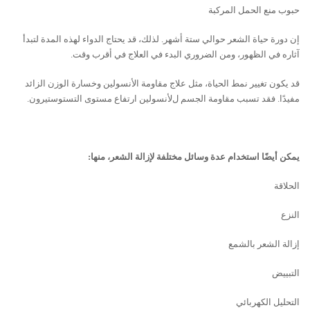
حبوب منع الحمل المركبة
إن دورة حياة الشعر حوالي ستة ﺃشھر. لذلك، قد يحتاج الدواء لهذه المدة لتبدأ
آثاره في الظهور، ومن الضروري البدء في العلاج في ﺃقرب وقت.
قد يكون تغيير نمط الحياة، مثل علاج مقاومة اﻷنسولين وخسارة الوزن الزائد
مفيدًا. فقد تسبب مقاومة الجسم لﻷنسولين ارتفاع مستوى التستوستيرون.
يمكن أيضًا استخدام عدة وسائل مختلفة لإزالة الشعر، منھا:
الحلاقة
النزع
إزالة الشعر بالشمع
التبييض
التحليل الكھربائي