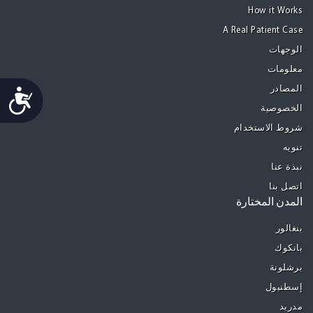
How it Works
A Real Patient Case
الوجهات
معلومات
المصادر
Accessibility
الخصوصية
شروط الاستخدام
تنويه
نبذة عنا
اتصل بنا
المدن المختارة
بنغالور
بانكوك
برشلونة
إسطنبول
مدريد