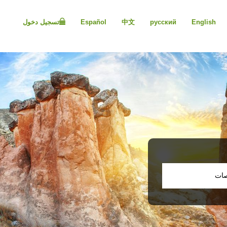
Please
note:
English
русский
中文
Español
تسجيل دخول
This
website
includes
an
accessibility
system.
Press
Control-
F11
to
adjust
the
website
to
people
صات
with
visual
disabilities
who
are