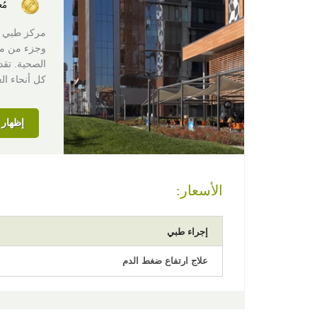
مُ
وجزء من مج
الصحية. تقد
كل أنحاء ال
إظهار ا
الأسعار:
إجراء طبي
علاج ارتفاع ضغط الدم