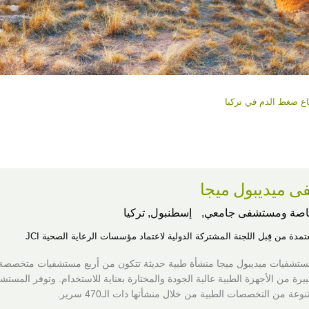
اع ضغط الدم في تركيا
 ميديبول ميجا
اصة ومستشفى جامعي,
إسطنبول, تركيا
عتمدة من قِبل اللجنة المشتركة الدولية لاعتماد مؤسسات الرعاية الصحية JCI
ستشفيات ميديبول ميجا منشأة طبية حديثة تتكون من أربع مستشفيات متخصصة
رة من الأجهزة الطبية عالية الجودة والمختارة بعناية للاستخدام. وتوفر المستش
عة من التخصصات الطبية من خلال منشأتها ذات الـ470 سرير.