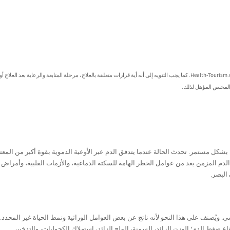
تُصنف هذه المعلومات كمعلومات عامة ولا يُعتد بها كنصائح طبية من جانب Health-Tourism.com. كما يجب التنويه إلى أنه أية قرارات متعلقة بالعلاج، مرحلة المتابعة والرعاية بعد العل
 المختص المؤهل لذلك.
شكل مستمر. تحدث الحالة عندما يتدفق الدم عبر الأوعية الدموية بقوة أكبر من المعتا
لدم المزمن يعد من عوامل الخطر الهامة للسكتة الدماغية، والأزمات القلبية، وأمراض ا
ان البصر.
 ويُصنف على هذا النحو لأنه ناتج عن بعض العوامل الوراثية ونمط الحياة غير المحدد.
ع ضغط الدم؛ الوزن الزائد، السمنة، الملح الزائد، استهلاك الكحوليات، والتدخين.