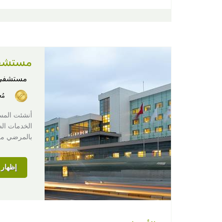
مستشفى
مستشفى
مُ
الخدمات الص
بالمرضي من
إظهار ا