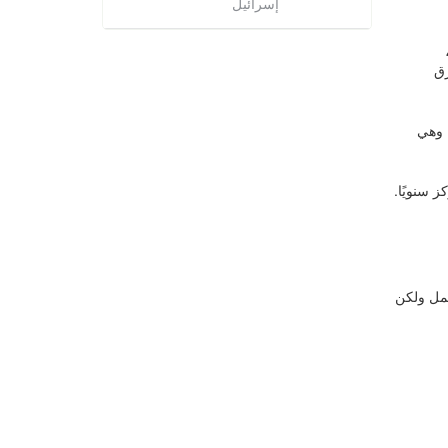
إسرائيل
رق
 وهي
شمل ولكن