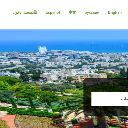
Please
note:
English
русский
中文
Español
تسجيل دخول
This
website
includes
an
accessibility
system.
Press
Control-
F11
to
adjust
the
website
to
people
صات
with
visual
disabilities
who
are