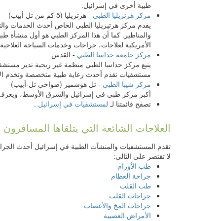
طبية أخرى في إسرائيل.
مركز هرتزيليا الطبي
- هرتزيليا (5 كم من تل أبيب)
يقدم مركز هرتيزيليا الطبي الخاص أحدث الخدمات وال
والمناظير. كما أن هذا المركز الطبي هو أول منشأة طب
الأمريكية لعلاجات، جراحات وخدمات السياحة العلاجية.
مركز جامعة حداسا الطبي
- القدس
يتبع مركز حداسا الطبي منظمة غير ربحية تدير مس
مستشفيات تقدم أحدث رعاية طبية متخصصة وتخدم الآلا
مركز شيبا الطبي
- تل هوشمير (ضواحي تل-أبيب)
أكبر مركز طبي في إسرائيل والشرق الأوسط، ويعرف عالميًا بتفوقه الطبي، يتلقى حو
تصفح قائمتنا لـ
لمستشفيات في إسرائيل
.
العلاجات الشائعة التي يتلقاها المسافرون 
تقدم المستشفيات والمنشآت الطبية في إسرائيل أحدث الجراح
لا تقتصر على التالي:
طب الأورام
جراحة العظام
طب القلب
جراحات القلب
جراحات المخ والأعصاب
الأمراض العصبية