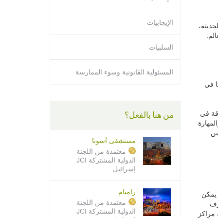
الإيجابيات
حديثة،
لم.
السلبيات
المسئولية القانونية وسوء الممارسة
ا في
قة في
من هنا بالفعل؟
لمهارة
ين
مستشفى آسوتا
معتمدة من اللجنة
الدولية المشتركة JCI
إسرائيل
رامبام
لأوسط. يمكن
 طريق الـwi-fi، وخدمة غرف
معتمدة من اللجنة
الدولية المشتركة JCI
 مراكز