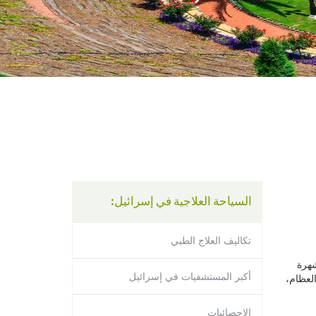
using
a
screen
reader;
Press
Control-
F10
to
open
an
accessibility
menu.
السياحة العلاجية في إسرائيل:
تكاليف العلاج الطبي
شهرة
لعظام،
أكبر المستشفيات في إسرائيل
الإحصائيات