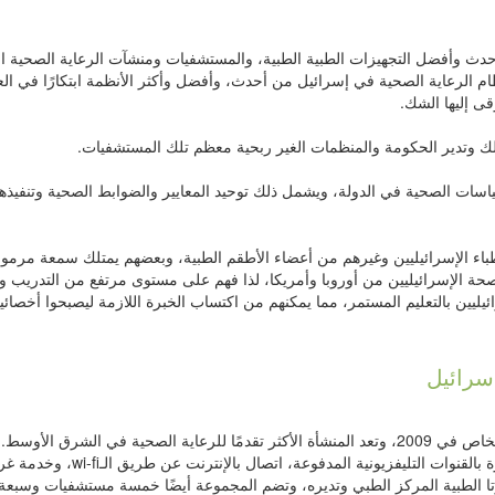
أحدث وأفضل التجهيزات الطبية الطبية، والمستشفيات ومنشآت الرعاية الصحية ال
م الرعاية الصحية في إسرائيل من أحدث، وأفضل وأكثر الأنظمة ابتكارًا في العا
ى إليها الشك.
اسات الصحية في الدولة، ويشمل ذلك توحيد المعايير والضوابط الصحية وتنفيذه
أطباء الإسرائيليين وغيرهم من أعضاء الأطقم الطبية، وبعضهم يمتلك سمعة مرمو
لصحة الإسرائيليين من أوروبا وأمريكا، لذا فهم على مستوى مرتفع من التدريب وا
يليين بالتعليم المستمر، مما يمكنهم من اكتساب الخبرة اللازمة ليصبحوا أخصائي
سرائيل
تم افتتاح هذا المركز الطبي الجديد والمملوك للقطاع الخاص في 2009، وتعد المنشأة الأكثر تقدمًا للرعاية الصحية في الشرق ا
للمسافرين لتلقي العلاج الإقامة في غرف خاصة مجهزة بالقنوات التليفزيونية المدفوعة، اتصال بالإنترنت عن
الطبية المركز الطبي وتديره، وتضم المجموعة أيضًا خمسة مستشفيات وسبعة