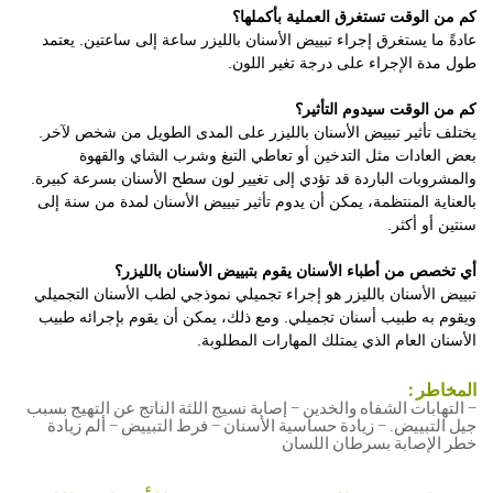
كم من الوقت تستغرق العملية بأكملها؟
عادةً ما يستغرق إجراء تبييض الأسنان بالليزر ساعة إلى ساعتين. يعتمد
طول مدة الإجراء على درجة تغير اللون.
كم من الوقت سيدوم التأثير؟
يختلف تأثير تبييض الأسنان بالليزر على المدى الطويل من شخص لآخر.
بعض العادات مثل التدخين أو تعاطي التبغ وشرب الشاي والقهوة
والمشروبات الباردة قد تؤدي إلى تغيير لون سطح الأسنان بسرعة كبيرة.
بالعناية المنتظمة، يمكن أن يدوم تأثير تبييض الأسنان لمدة من سنة إلى
سنتين أو أكثر.
أي تخصص من أطباء الأسنان يقوم بتبييض الأسنان بالليزر؟
تبييض الأسنان بالليزر هو إجراء تجميلي نموذجي لطب الأسنان التجميلي
ويقوم به طبيب أسنان تجميلي. ومع ذلك، يمكن أن يقوم بإجرائه طبيب
الأسنان العام الذي يمتلك المهارات المطلوبة.
تبييض
المخاطر :
الأسنان
− التهابات الشفاه والخدين − إصابة نسيج اللثة الناتج عن التهيج بسبب
على
جيل التبييض. − زيادة حساسية الأسنان − فرط التبييض − ألم زيادة
موقع
خطر الإصابة بسرطان اللسان
ويكيبديا
تبييض الأسنان