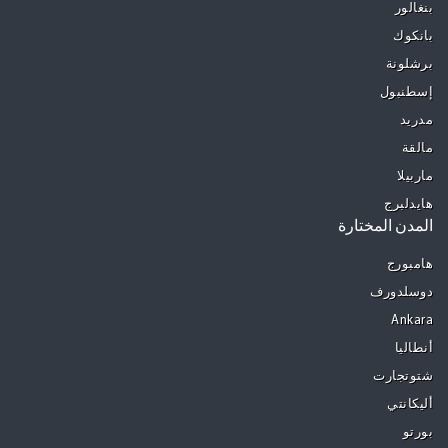
بنغالور
بانكوك
برشلونة
إسطنبول
مدريد
مالقة
ماربيلا
هايدلبرج
المدن المختارة
هامبورج
دوسلدورف
Ankara
أنطاليا
شتوتجارت
أليكانتي
بورتو