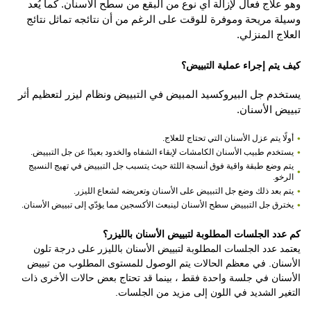
وهو علاج فعال لإزالة أي نوع من البقع من سطح الأسنان. كما يُعد
وسيلة مريحة وموفرة للوقت على الرغم من أن نتائجه تماثل نتائج
العلاج المنزلي.
كيف يتم إجراء عملية التبييض؟
يستخدم جل البيروكسيد المبيض في التبييض ونظام ليزر لتعظيم أثر
تبييض الأسنان.
أولًا يتم عزل الأسنان التي تحتاج للعلاج.
يستخدم طبيب الأسنان الكامشات لإبقاء الشفاه والخدود بعيدًا عن جل التبييض.
يتم وضع طبقة واقية فوق أنسجة اللثة حيث يتسبب جل التبييض في تهيج النسيج
الرخو.
يتم بعد ذلك وضع جل التبييض على الأسنان وتعريضه لشعاع الليزر.
يخترق جل التبييض سطح الأسنان لينبعث الأكسجين مما يؤدّي إلى تبييض الأسنان.
كم عدد الجلسات المطلوبة لتبييض الأسنان بالليزر؟
يعتمد عدد الجلسات المطلوبة لتبييض الأسنان بالليزر على درجة تلون
الأسنان. في معظم الحالات يتم الوصول للمستوى المطلوب من تبييض
الأسنان في جلسة واحدة فقط ، بينما قد تحتاج بعض حالات الأخرى ذات
التغير الشديد في اللون إلى مزيد من الجلسات.