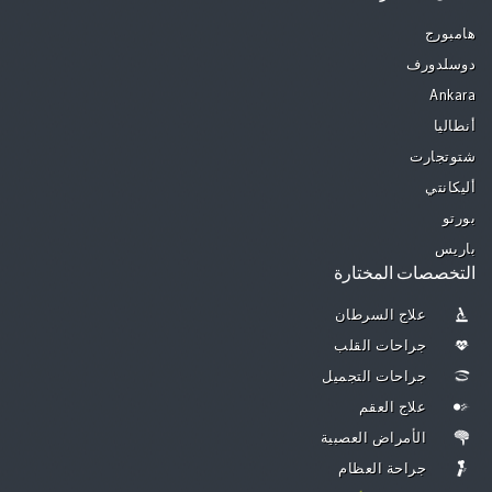
هامبورج
دوسلدورف
Ankara
أنطاليا
شتوتجارت
أليكانتي
بورتو
باريس
التخصصات المختارة
علاج السرطان
جراحات القلب
جراحات التجميل
علاج العقم
الأمراض العصبية
جراحة العظام