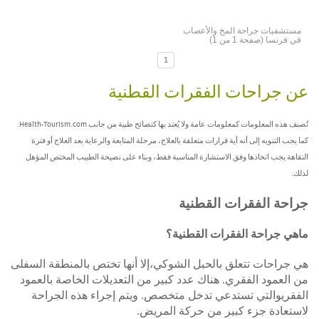
مستشفيات جراحة المخ والأعصاب
في فرنسا (صفحة 1 من 1)
1
عن جراحات الفقرات القطنية
تُصنف هذه المعلومات كمعلومات عامة ولا يُعتد بها كنصائح طبية من جانب Health-Tourism.com.
كما يجب التنويه إلى أنه أية قرارات متعلقة بالعلاج، مرحلة المتابعة والرعاية بعد العلاج أو فترة
النقاهة يجب اتخاذها وفق الاستشارة المناسبة فقط، وبناء على نصيحة الطبيب المختص المؤهل
لذلك.
جراحة الفقرات القطنية
ماهي جراحة الفقرات القطنية؟
هي جراحات تتعلق بالحبل الشوكي،إلا أنها تختص بالمنطقة السفلى
من العمود الفقري. هناك عدد كبير من التعديلات الخاصة بالعمود
الفقريوالتي تستدعي تدخل متخصص. ويتم إجراء هذه الجراحة
لاستعادة جزء كبير من
حركة ال
مريض.