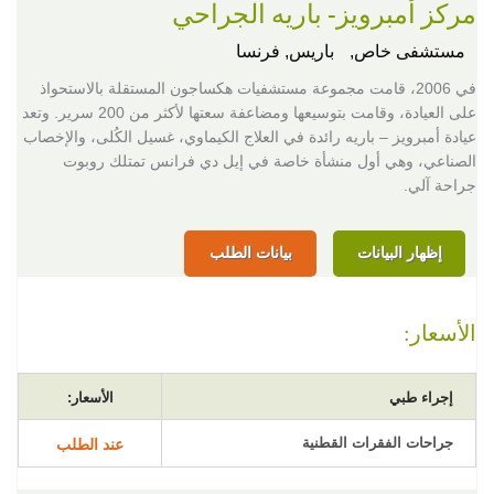
مركز أمبرويز- باريه الجراحي
مستشفى خاص,
باريس, فرنسا
في 2006، قامت مجموعة مستشفيات هكساجون المستقلة بالاستحواذ
على العيادة، وقامت بتوسيعها ومضاعفة سعتها لأكثر من 200 سرير. وتعد
عيادة أمبرويز – باريه رائدة في العلاج الكيماوي، غسيل الكُلى، والإخصاب
الصناعي، وهي أول منشأة خاصة في إيل دي فرانس تمتلك روبوت
جراحة آلي.
إظهار البيانات
بيانات الطلب
الأسعار:
إجراء طبي
الأسعار:
جراحات الفقرات القطنية
عند الطلب