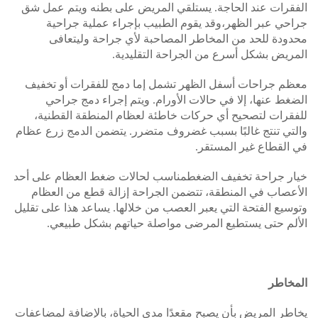
الفقرات عند الحاجة. يستلقي المريض على بطنه ويتم عمل شق
جراحي عبر الظهر،وقد يقوم الطبيب بإجراء عملية جراحية
محدودة للحد من المخاطر المصاحبة لأي جراحة وليتعافى
المريض بشكل أسرع من الجراحة التقليدية.
معظم جراحات أسفل الظهر تشمل إما دمج للفقرات أو تخفيف
الضغط عنها، إلا في حالات الأورام. ويتم إجراء دمج جراحي
للفقرات لتصحيح أي حركات خاطئة لعظام المنطقة القطنية،
والتي تنتج غالبًا بسبب غضروف متضرر. يتضمن الدمج زرع عظام
في القطاع غير المستقر.
خيار جراحة تخفيف الضغطمناسب لحالات ضغط العظام على أحد
الأعصاب في المنطقة، تتضمن الجراحة إزالة قطع من العظام
وتوسيع الفتحة التي يعبر العصب من خلالها. يساعد هذا على تقليل
الألم حتى يستطيع المرضى مواصلة حياتهم بشكل طبيعي.
المخاطر
يخاطر المريض بأن يصبح مقعدًا مدى الحياة، بالإضافة لمضاعفات