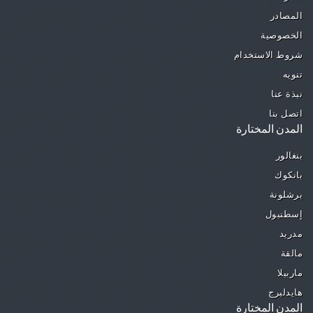
المصادر
الخصوصية
شروط الاستخدام
تنويه
نبذة عنا
اتصل بنا
المدن المختارة
بنغالور
بانكوك
برشلونة
إسطنبول
مدريد
مالقة
ماربيلا
هايدلبرج
المدن المختارة