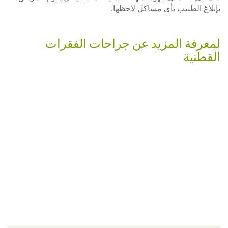
بإبلاغ الطبيب بأي مشاكل لاحظها.
جراحات
الظهر:
لمعرفة المزيد عن جراحات الفقرات
المخاطر
القطنية
والفوائد
جراحة
تخفيف
الانضغاط
في
أعصاب
المنطقة
القطنية
جراحة
تخفيف
الانضغاط
في
أعصاب
المنطقة
القطنية
جراحات
الفقرات
القطنية