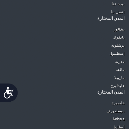
نبذة عنا
اتصل بنا
المدن المختارة
بنغالور
بانكوك
برشلونة
إسطنبول
مدريد
مالقة
ماربيلا
هايدلبرج
Accessibility
المدن المختارة
هامبورج
دوسلدورف
Ankara
أنطاليا