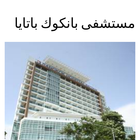
مستشفى بانكوك باتايا