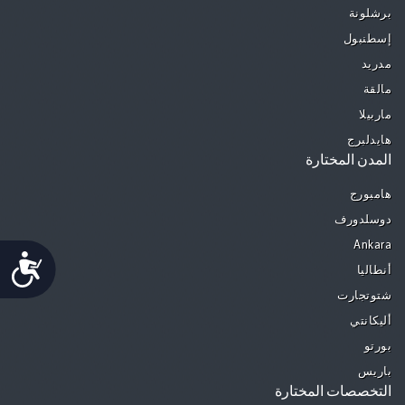
برشلونة
إسطنبول
مدريد
مالقة
ماربيلا
هايدلبرج
المدن المختارة
هامبورج
دوسلدورف
Ankara
Accessibility
أنطاليا
شتوتجارت
أليكانتي
بورتو
باريس
التخصصات المختارة