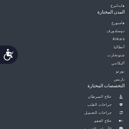
هايدلبرج
المدن المختارة
هامبورج
دوسلدورف
Ankara
أنطاليا
Accessibility
شتوتجارت
أليكانتي
بورتو
باريس
التخصصات المختارة
علاج السرطان
جراحات القلب
جراحات التجميل
علاج العقم