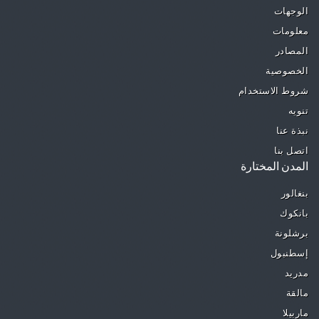
الوجهات
معلومات
المصادر
الخصوصية
شروط الاستخدام
تنويه
نبذة عنا
اتصل بنا
المدن المختارة
بنغالور
بانكوك
برشلونة
إسطنبول
مدريد
مالقة
ماربيلا