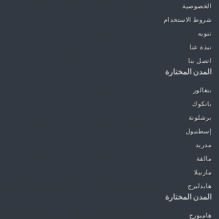
الخصوصية
شروط الاستخدام
تنويه
نبذة عنا
اتصل بنا
المدن المختارة
بنغالور
بانكوك
برشلونة
إسطنبول
مدريد
مالقة
ماربيلا
هايدلبرج
المدن المختارة
هامبورج