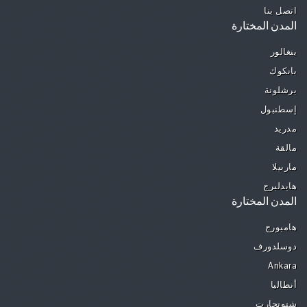
اتصل بنا
المدن المختارة
بنغالور
بانكوك
برشلونة
إسطنبول
مدريد
مالقة
ماربيلا
هايدلبرج
المدن المختارة
هامبورج
دوسلدورف
Ankara
أنطاليا
شتوتجارت