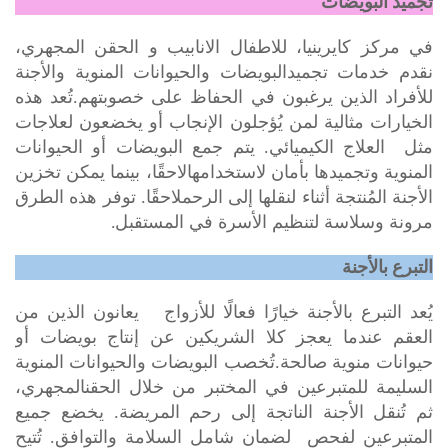
تجميد البويضات
في مركز كايرينيا
، للاطفال الانابيب و الحقن المجهري،
نقدم خدمات تجميدالبويضات والحيوانات المنوية والأجنة
للأفراد الذين يرغبون في الحفاظ على خصوبتهم.تُعد هذه
الخيارات مثالية لمن يُؤجلون الإنجاب أو يخضعون لعلاجات
مثل العلاج الكيميائي. يتم جمع البويضات أو الحيوانات
المنوية وتجميدها بأمان لاستخدامهالاحقًا، بينما يمكن تخزين
الأجنة المُنتجة أثناء لنقلها إلى الرحملاحقًا. توفر هذه الطرق
.
مرونة وسلاسة لتنظيم الأسرة في المستقبل
التبرع بالأجنة
يُعد التبرع بالأجنة خيارًا فعالًا للأزواج يعانون الذين من
العقم عندما يعجز كلا الشريكين عن إنتاج بويضات أو
حيوانات منوية صالحة.تُخصب البويضات والحيوانات المنوية
السليمة للمتبرعين في المختبر من خلال الحقنالمجهري،
ثم تُنقل الأجنة الناتجة إلى رحم المريضة. يخضع جميع
المتبرعين لفحص لضمان شامل السلامة والتوافق. تُتيح