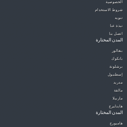
الخصوصية
شروط الاستخدام
تنويه
نبذة عنا
اتصل بنا
المدن المختارة
بنغالور
بانكوك
برشلونة
إسطنبول
مدريد
مالقة
ماربيلا
هايدلبرج
المدن المختارة
هامبورج