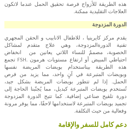
هذه الطريقة للأزواج فرصة تحقيق الحمل عندما لاتكون
.
العلاجات التقليدية ممكنة
الدورة المزدوجة
يقدم مركز كايرينيا ، للاطفال الانابيب و الحقن المجهري
تقنية الدورةالمزدوجة، وهي علاج متقدم لمشاكل
الخصوبة، مصممٌ للنساء اللاتي يعانين من
انخفاض
FSH.
احتياطي
المبيض أو ارتفاع مستويات هرمون
تجمع
هذه الطريقة بيناستخدام بويضات المريضة نفسها
وبويضات المتبرعة في آنٍ واحد، مما يزيد من فرص
الحمل. إذا لم تتطور بويضات المريضة بشكل جيد،
تُستخدم بويضات المتبرعة كبديل،
مما يُجنّبنا
الحاجة إلى
دورة تلقيح صناعي إضافية. كما تتيح الدورة المزدوجة
تجميد
بويضات المتبرعة
لاستخدامها لاحقًا، مما يوفر مرونة
.
وفعالية من حيث التكلفة
دعم كامل للسفر والإقامة