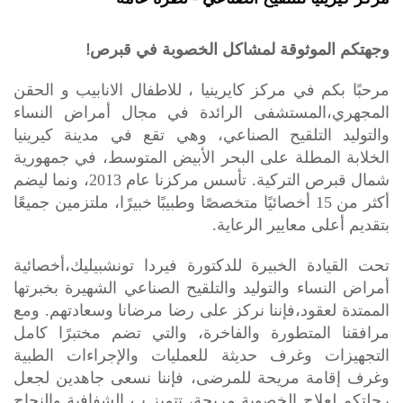
!
وجهتكم الموثوقة لمشاكل الخصوبة في قبرص
مرحبًا بكم في مركز كايرينيا ، للاطفال الانابيب و الحقن
المجهري،المستشفى الرائدة في مجال أمراض النساء
التلقيح الصناعي
والتوليد
، وهي تقع في مدينة كيرينيا
الخلابة المطلة على البحر الأبيض المتوسط، في جمهورية
شمال قبرص التركية. تأسس مركزنا عام 2013، ونما ليضم
أكثر من 15 أخصائيًا متخصصًا وطبيبًا خبيرًا، ملتزمين جميعًا
بتقديم أعلى معايير الرعاية.
تحت القيادة الخبيرة للدكتورة فيردا تونشبيليك،أخصائية
أمراض النساء والتوليد والتلقيح الصناعي الشهيرة بخبرتها
الممتدة لعقود،فإننا نركز على رضا مرضانا وسعادتهم. ومع
مرافقنا المتطورة والفاخرة، والتي تضم مختبرًا كامل
التجهيزات وغرف حديثة للعمليات والإجراءات الطبية
وغرف إقامة مريحة للمرضى، فإننا نسعى جاهدين لجعل
رحلتكم لعلاج الخصوبة مريحة، تتميز ب الشفافية والنجاح