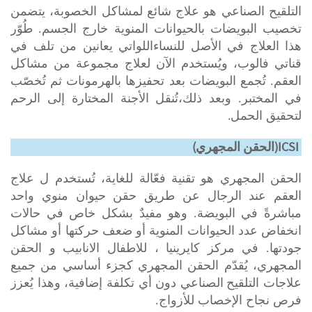
يتضمن
التلقيح الصناعي هو علاج شائع لمشاكل الخصوبة،
تخصيب
البويضات بالحيوانات المنوية خارج الجسم. طُوّر
هذا العلاج في الأصل للنساءاللواتي يعانين من تلف في
قناتي فالوب، ويُستخدم الآن لعلاج مجموعة من
مشاكل
العقم
. تُجمع البويضات بعد تحفيزها بالهرمونات ثم تُخصّب
في المختبر. وبعد ذلك،تُنقل الأجنة المختارة إلى الرحم
.
لتحقيق الحمل
ICSI
(الحقن المجهري)
الحقن المجهري هو تقنية فعّالة للغاية، تُستخدم ل علاج
العقم عند الرجال عن طريق حقن حيوان منوي واحد
مباشرةً في البويضة. وهو مفيدٌ
بشكل خاص
في حالات
انخفاض عدد الحيوانات المنوية أو ضعف حركتها أو مشاكل
جودتها. في مركز كايرينيا ، للاطفال الانابيب و الحقن
المجهري، يُقدّم الحقن المجهري كجزء أساسي من جميع
التلقيح الصناعي
علاجات
دون أي تكلفة إضافية، وهذا يُعزز
فرص نجاح الإخصاب للأزواج.