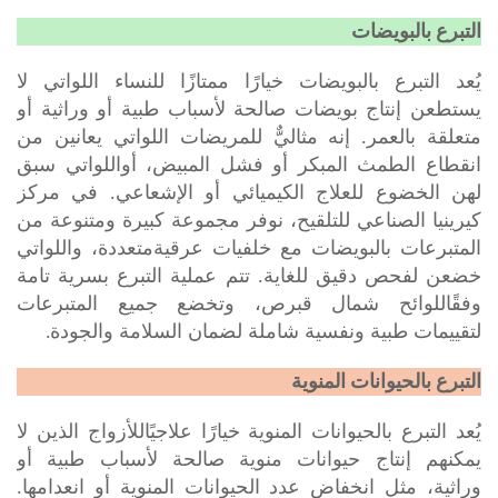
التبرع بالبويضات
يُعد التبرع بالبويضات خيارًا ممتازًا للنساء اللواتي لا
يستطعن إنتاج بويضات صالحة لأسباب طبية أو وراثية أو
إنه مثاليٌّ
متعلقة بالعمر.
للمريضات اللواتي يعانين من
انقطاع الطمث المبكر أو فشل المبيض، أواللواتي سبق
لهن الخضوع للعلاج الكيميائي أو الإشعاعي. في مركز
كيرينيا الصناعي للتلقيح، نوفر مجموعة كبيرة ومتنوعة من
المتبرعات بالبويضات مع خلفيات عرقيةمتعددة، واللواتي
خضعن لفحص دقيق للغاية. تتم عملية التبرع بسرية تامة
وفقًاللوائح شمال قبرص، وتخضع جميع المتبرعات
.
لتقييمات طبية ونفسية شاملة لضمان
السلامة والجودة
التبرع بالحيوانات المنوية
يُعد التبرع بالحيوانات المنوية خيارًا علاجيًاللأزواج الذين لا
يمكنهم إنتاج حيوانات منوية صالحة لأسباب طبية أو
وراثية،
مثل انخفاض
عدد الحيوانات المنوية أو انعدامها.