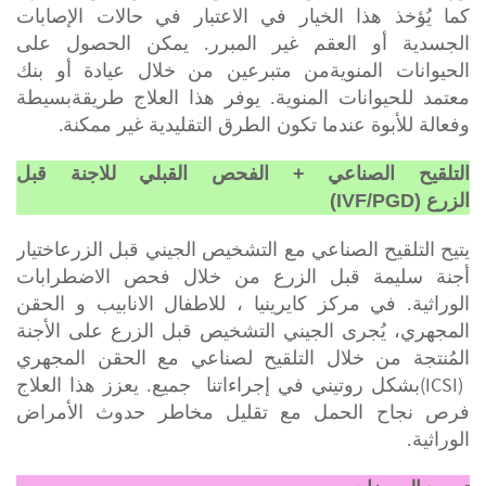
كما يُؤخذ هذا الخيار في الاعتبار
في حالات
الإصابات
الجسدية أو العقم غير المبرر. يمكن الحصول على
الحيوانات المنويةمن متبرعين من خلال عيادة أو بنك
معتمد للحيوانات المنوية. يوفر هذا العلاج طريقةبسيطة
.
وفعالة للأبوة عندما تكون الطرق التقليدية غير ممكنة
التلقيح الصناعي +
الفحص القبلي للاجنة قبل
الزرع
(
IVF/PGD
)
التلقيح الصناعي
يتيح
مع التشخيص الجيني قبل الزرعاختيار
أجنة سليمة قبل الزرع من خلال فحص الاضطرابات
الوراثية. في مركز كايرينيا ، للاطفال الانابيب و الحقن
المجهري، يُجرى
الجيني التشخيص
قبل الزرع على الأجنة
المُنتجة من خلال التلقيح لصناعي مع الحقن المجهري
(ICSI)
بشكل روتيني في
إجراءاتنا جميع
. يعزز هذا العلاج
فرص نجاح الحمل مع تقليل مخاطر حدوث الأمراض
الوراثية.