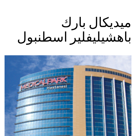
ميديكال بارك
باهشيليفلير اسطنبول