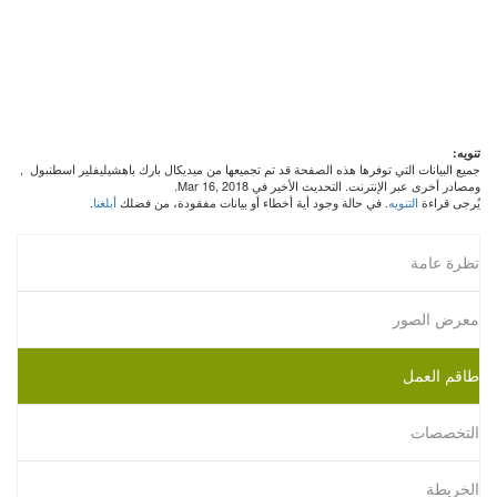
تنويه:
جميع البيانات التي توفرها هذه الصفحة قد تم تجميعها من ميديكال بارك باهشيليفلير اسطنبول
,
ومصادر أخرى عبر الإنترنت. التحديث الأخير في Mar 16, 2018.
يُرجى قراءة
التنويه
. في حالة وجود أية أخطاء أو بيانات مفقودة، من فضلك
أبلغنا
.
نظرة عامة
معرض الصور
طاقم العمل
التخصصات
الخريطة