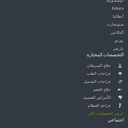
دوسلدورف
Ankara
أنطاليا
شتوتجارت
أليكانتي
بورتو
باريس
التخصصات المختارة
علاج السرطان
جراحات القلب
جراحات التجميل
علاج العقم
الأمراض العصبية
جراحة العظام
عرض التخصصات أكثر
اجتماعي