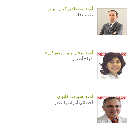
أ.د. د. مصطفى كمال إيرول
طبيب قلب
أ.د. د. نيجار بيلين أوغوزكورت
جراح أطفال
أ.د. د. سيرفت كايهان
أخصائي أمراض الصدر