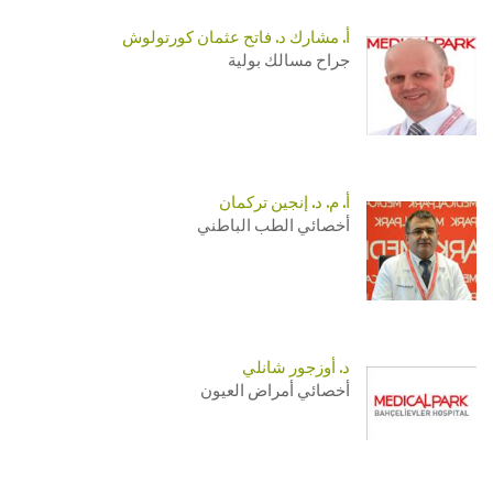
أ. مشارك د. فاتح عثمان كورتولوش
جراح مسالك بولية
أ. م. د. إنجين تركمان
أخصائي الطب الباطني
د. أوزجور شانلي
أخصائي أمراض العيون