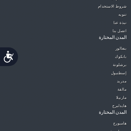
شروط الاستخدام
تنويه
نبذة عنا
اتصل بنا
المدن المختارة
بنغالور
Accessibility
بانكوك
برشلونة
إسطنبول
مدريد
مالقة
ماربيلا
هايدلبرج
المدن المختارة
هامبورج