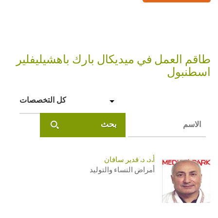
طاقم العمل في ميديكال بارك باهشيليفلير
اسطنبول
كل التخصصات
بحث
أ.د. د. قدير سافان
أمراض النساء والتوليد