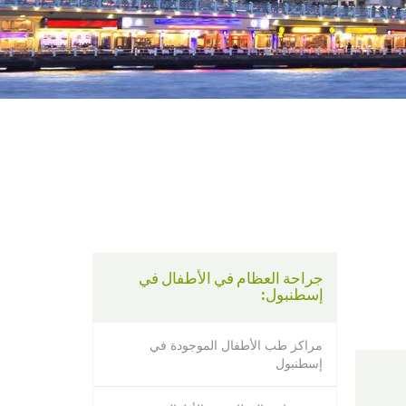
using
a
screen
reader;
Press
Control-
F10
to
open
an
accessibility
menu.
جراحة العظام في الأطفال في
إسطنبول:
مراكز طب الأطفال الموجودة في
إسطنبول