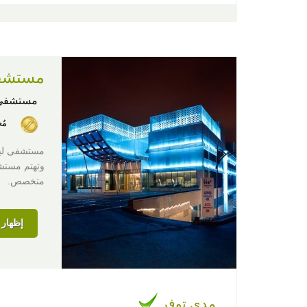
مستشف
مستشفى
مُ
وتهتم مستش
متخصص.
إظهار ا
مدى توفر