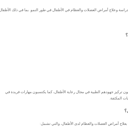
راسة
وعلاج أمراض
العضلات
والعظام في الأطفال في طور النمو
.
بما في ذلك الأطفال
؟
ن تركيز جهودهم الطبية في مجال
رعاية
الأطفال،
كما يكتسبون مهارات فريدة
في
بات
المكثفة
.
؟
علاج
أمراض
العضلات
والعظام
لدى الأطفال،
والتي
تشمل
: