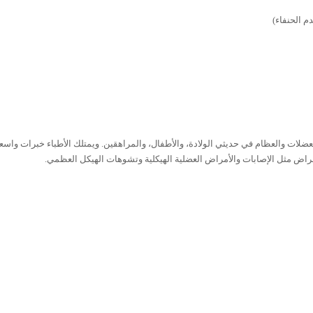
دم
الحنفاء
)
عضلات
والعظام
في حديثي
الولادة،
والأطفال،
والمراهقين
.
ويمتلك الأطباء خبرات واسع
مراض
مثل
الإصابات
والأمراض
العضلية
الهيكلية
وتشوهات
الهيكل
العظمي
.