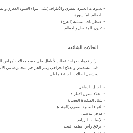
•
تشوهات
العمود
الفقري
والأطراف
(
مثل
التواء العمود الفقري
والق
•
العظام المكسورة
•
اضطرابات
المشية
(
العرج
)
•
عدوى المفاصل والعظام
الحالات الشائعة
تركز
خدمات جراحة
عظام
الأطفال
على
جميع
مجالات
أمراض
ال
في
التشخيص
والعلاج
الجراحي
وغير
الجراحي
لمجموعة
من
الأ
وتشمل
الحالات
الشائعة ما يلي
:
•
الشلل
الدماغي
•
اختلاف
طول
الاطراف
•
شلل
الضفيرة
العضدية
•
التواء العمود الفقري (الجنف)
•
مرض
بيرتيس
•
الإصابات
الرياضية
•
انزلاق رأس عظمة الفخذ
•
انحناء الساقين