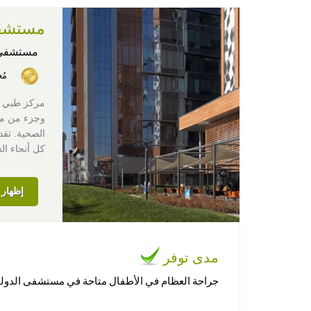
مستشفى
مستشفى
مُ
وجزء من مج
الصحية. تقد
كل أنحاء ال
إظهار ا
مدى توفر
جراحة العظام في الأطفال متاحة في مستشفى الدول