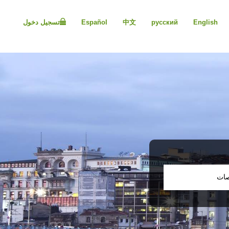
Please
note:
English
русский
中文
Español
تسجيل دخول
This
website
includes
an
accessibility
system.
Press
Control-
F11
to
adjust
the
website
to
people
صات
with
visual
disabilities
who
are