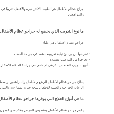
جراح
عظام
للأطفال
هو
الطبيب
الأكثر
خبرة
والأفضل
تدريبًا
في د
والمراهقين
.
ما نوع التدريب الذي يخضع له جراحو عظام الأطفال
جراحو عظام الأطفال هم أطباء
•
تخرجوا
من
برنامج نيابة تدريبية معتمد
في جراحة
العظام
•
تخرجوا
من
كلية طب
معتمدة
•
أنهوا
تدريب
التخصص
الفرعي
الإضافي
في
جراحة
العظام
للأطفال
يعالج جراحو
عظام
الأطفال
الرضع
والأطفال
والمراهقين
.
ويفضلو
الرعاية
الجراحية
والطبية
للأطفال
نتيجة
خبرة
الممارسة
والتدري
ما هي أنواع العلاج التي يوفرها جراحو عظام الأطفال
يقوم جراحو
عظام
الأطفال
بتشخيص
المرض
وعلاجه،
ويقومون ب