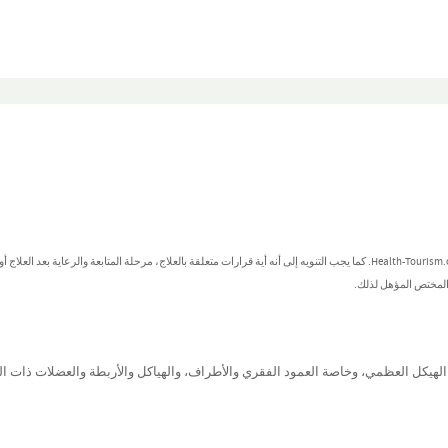
تُصنف هذه المعلومات كمعلومات عامة ولا يُعتد بها كنصائح طبية من جانب Health-Tourism.com. كما يجب التنويه إلى أنه أية قرارات متعلقة بالعلاج، مرحلة المتابعة والرعاية بعد العل
 المختص المؤهل لذلك.
الهيكل
العظمي،
وخاصة
العمود
الفقري
والأطراف،
والهياكل والأربطة والعضلات
ذات
ال