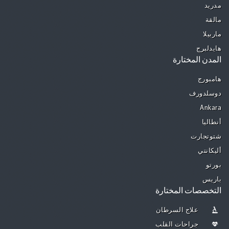
مدريد
مالقة
ماربيلا
هايدلبرج
المدن المختارة
هامبورج
دوسلدورف
Ankara
أنطاليا
شتوتجارت
أليكانتي
بورتو
باريس
التخصصات المختارة
علاج السرطان
جراحات القلب