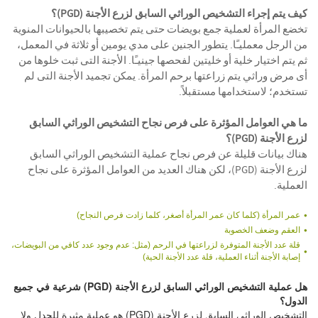
كيف يتم إجراء التشخيص الوراثي السابق لزرع الأجنة (PGD)؟
تخضع المرأة لعملية جمع بويضات حتى يتم تخصيبها بالحيوانات المنوية
من الرجل معمليـًا. يتطور الجنين على مدي يومين أو ثلاثة في المعمل،
ثم يتم اختيار خلية أو خليتين لفحصها جينيـًا. الأجنة التى ثبت خلوها من
أى مرض وراثي يتم زراعتها برحم المرأة. يمكن تجميد الأجنة التى لم
تستخدم؛ لاستخدامها مستقبلاً.
ما هي العوامل المؤثرة على فرص نجاح التشخيص الوراثي السابق
لزرع الأجنة (PGD)؟
هناك بيانات قليلة عن فرص نجاح عملية التشخيص الوراثي السابق
لزرع الأجنة (PGD)، لكن هناك العديد من العوامل المؤثرة على نجاح
العملية.
عمر المرأة (كلما كان عمر المرأة أصغر، كلما زادت فرص النجاح)
العقم وضعف الخصوبة
قلة عدد الأجنة المتوفرة لزراعتها في الرحم (مثل: عدم وجود عدد كافي من البويضات،
إصابة الأجنة أثناء العملية، قلة عدد الأجنة الحية)
هل عملية التشخيص الوراثي السابق لزرع الأجنة (PGD) شرعية في جميع
الدول؟
التشخيص الوراثي السابق لزرع الأجنة (PGD) هو عملية مثيرة للجدل ولا