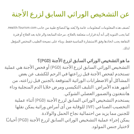
عن التشخيص الوراثي السابق لزرع الأجنة
تُصنف هذه المعلومات كمعلومات عامة ولا يُعتد بها كنصائح طبية من جانب Health-Tourism.com.
كما يجب التنويه إلى أنه أية قرارات متعلقة بالعلاج، مرحلة المتابعة والرعاية بعد العلاج أو فترة
النقاهة يجب اتخاذها وفق الاستشارة المناسبة فقط، وبناء على نصيحة الطبيب المختص المؤهل
لذلك.
ما هو التشخيص الوراثي السابق لزرع الأجنة (PGD)؟
التشخيص الوراثي السابق لزرع الأجنة (PGD) أو فحص الأجنة هي عملية
تستخدم لفحص الأجنة قبل زراعتها في الرحم للكشف عن بعض
المشاكل أو الاضطرابات الوراثية المتوقعة بالجنين قبل زراعته، من
أشهر هذه الأمراض: التليف التكيسي ومرض خلايا الدم المنجلية وداء
هانتنغتون والضمور العضلي الشوكي.
يستخدم التشخيص الوراثي السابق لزرع الأجنة (PGD) أثناء عملية
التخصيب الصناعي (IVF) للوقاية من أى أمراض وراثية يمكن نقلها
للجنين مما يزيد من احتمالية نجاح الحمل والولادة.
يمكن إجراء عملية التشخيص الوراثي السابق لزرع الأجنة (PGD) أحيانـًا
لاختيار جنس المولود.