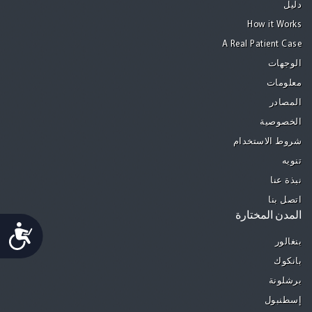
دليل
How it Works
A Real Patient Case
الوجهات
معلومات
المصادر
الخصوصية
شروط الاستخدام
تنويه
نبذة عنا
اتصل بنا
المدن المختارة
Accessibility
بنغالور
بانكوك
برشلونة
إسطنبول