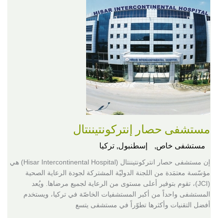
مستشفى حصار إنتركونتيننتال
مستشفى خاص,
إسطنبول, تركيا
إن مستشفى حصار انتركونتيننتال (Hisar Intercontinental Hospital) هي
مؤسّسة معتمَدة من اللجنة الدوليّة المشتركة لجودة الرعاية الصحية
(JCI)، تقوم بتوفير أعلى مستوى من الرعاية لجميع مرضاها. ويُعد
المستشفى واحداً من أكبر المستشفيات الخاصّة في تركيا، ويستخدم
أفضل التقنيات وأكثرها تطوّراً في مستشفى يتسع