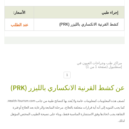
إجراء طبي
الأسعار:
كشط القرنية الانكساري بالليزر (PRK)
عند الطلب
مراكز طب وجراحات العيون في
إسطنبول (صفحة 1 من 1)
1
عن كشط القرنية الانكساري بالليزر (PRK)
تُصنف هذه المعلومات كمعلومات عامة ولا يُعتد بها كنصائح طبية من جانب Health-Tourism.com.
كما يجب التنويه إلى أنه أية قرارات متعلقة بالعلاج، مرحلة المتابعة والرعاية بعد العلاج أو فترة
النقاهة يجب اتخاذها وفق الاستشارة المناسبة فقط، وبناء على نصيحة الطبيب المختص المؤهل
لذلك.