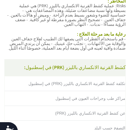
المخاطر :
Risks: عملية كشط القرنية الانكساري بالليزر (PRK) هي عملية
بسيطة ولها نسبة مضاعفات ضئيلة، وهذه المضاعفات هي: -
حساسية للضوء وشعور بسيط بعدم الراحة. - وميض أو هالات بالعين. -
جفاف العين. - تصحيح النظر بصورة مفرطة أو غير كافية. - ضعف
الرؤية مساءًا - ندبات. - التهاب العين.
رعاية ما بعد مرحلة العلاج :
- قم باستخدام القطرات التى يصفها لك الطبيب لعلاج جفاف العين
والوقاية من الالتهابات. - تجنّب حك عينيك. - يمكن أن يرتدي المريض
ضمادة واقية لعينه في أول بضعة أيام بعد العملية، خصوصًا أثناء الليل.
كشط القرنية الانكساري بالليزر (PRK) في إسطنبول:
تكلفة كشط القرنية الانكساري بالليزر (PRK) في إسطنبول
مراكز طب وجراحات العيون في إسطنبول
عن كشط القرنية الانكساري بالليزر (PRK)
Accessibility
التصفح حسب البلد