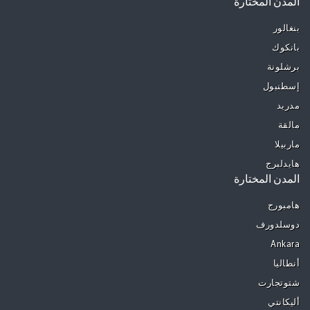
المدن المختارة
بنغالور
بانكوك
برشلونة
إسطنبول
مدريد
مالقة
ماربيلا
هايدلبرج
المدن المختارة
هامبورج
دوسلدورف
Ankara
أنطاليا
شتوتجارت
أليكانتي