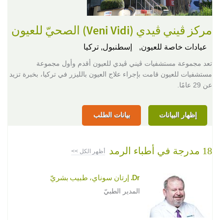
مركز ڨيني ڨيدي (Veni Vidi) الصحيّ للعيون
عيادات خاصة للعيون,
إسطنبول, تركيا
تعد مجموعة مستشفيات ڨيني ڨيدي للعيون أقدم وأول مجموعة
مستشفيات للعيون قامت بإجراء علاج العيون بالليزر في تركيا، بخبرة تزيد
عن 29 عامًا.
إظهار البيانات
بيانات الطلب
18 مدرجة في أطباء الرمد
أظهر الكل >>
Dr. إرتان سوناي، طبيب بشريّ
المدير الطبيّ