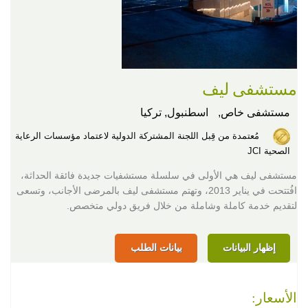
مستشفى ليف
مستشفى خاص,
اسطنبول, تركيا
مُعتمدة من قِبل اللجنة المشتركة الدولية لاعتماد مؤسسات الرعاية
الصحية JCI
مستشفى ليف هي الأولى في سلسلة مستشفيات جديدة فائقة الحداثة،
افُتتحت في يناير 2013، وتهتم مستشفى ليف بالمرضى الأجانب، وتسعى
لتقديم خدمة كاملة وشاملة من خلال فريق دولي متخصص.
إظهار البيانات
بيانات الطلب
الأسعار: