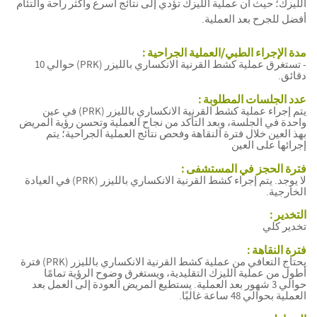
الليزك؛ حيث أن عملية الليزك تؤدي إلى نتائج أسرع وأكثر راحة والتئام
أفضل للجرح بعد العملية.
مدة الإجراء الطبي/العملية الجراحية :
- تستغرق عملية كشط القرنية الانكساري بالليزر (PRK) حوالي 10
دقائق.
عدد الجلسات المطلوبة :
يتم إجراء عملية كشط القرنية الانكساري بالليزر (PRK) في عين
واحدة في الجلسة، وبعد التأكد من نجاح العملية وتحسن رؤية المريض
بهذ العين خلال فترة النقاهة وفحص نتائج العملية الجراحية؛ يتم
إجرائها على العين
فترة الحجز في المستشفى :
لا يوجد. يتم إجراء كشط القرنية الانكساري بالليزر (PRK) في العيادة
الخارجية.
التخدير :
تخدير كلي
فترة النقاهة :
يحتاج التعافي من عملية كشط القرنية الانكساري بالليزر (PRK) فترة
أطول من عملية الليزك التقليدية، ويستغرق وضوح الرؤية تمامًا
حوالي 3 شهور بعد العملية. يستطيع المريض العودة إلى العمل بعد
العملية بحوالي 48 ساعة غالبًا.