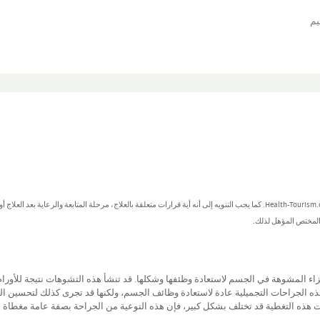
يم
تُصنف هذه المعلومات كمعلومات عامة ولا يُعتد بها كنصائح طبية من جانب Health-Tourism.com. كما يجب التنويه إلى أنه أية قرارات متعلقة بالعلاج، مرحلة المتابعة والرعاية بعد العل
 المختص المؤهل لذلك.
اء المشوهة في الجسم لاستعادة وظئفها وشكلها. قد تنشأ هذه التشوهات نتيجة للأورام
ل هذه الجراحات التجميلية عادة لاستعادة وظائف الجسم، ولكنها قد تجرى كذلك لتحسين 
يات هذه التغطية قد تختلف بشكل كبير، فإن هذه النوعية من الجراحة بصفة عامة مغطاة 