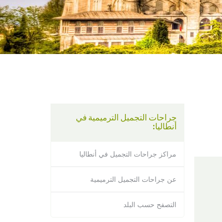
using
a
screen
reader;
Press
Control-
F10
to
open
an
accessibility
menu.
جراحات التجميل الترميمية في
أنطاليا:
مراكز جراحات التجميل في أنطاليا
عن جراحات التجميل الترميمية
التصفح حسب البلد