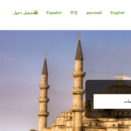
Please
note:
English
русский
中文
Español
تسجيل دخول
This
website
includes
an
accessibility
system.
Press
Control-
F11
to
adjust
the
website
to
people
صات
with
visual
disabilities
who
are