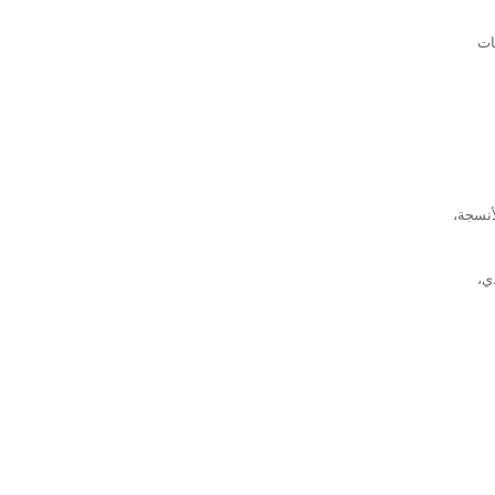
ات
أنسجة،
ي،