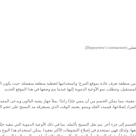
ضلي (
Dupuytren’s contracture
).
 من منطقة تعرف عادة بموقع التبرع؛ واستخدامها لتغطية منطقة منفصلة، حيث يكون ال
مستقبل، وتتطلب نمو الأوعية الدموية إليها عندما يتم وضعها في هذا الموقع الجديد.
عينة، مما يمكن الجسم من أن ينمي جلدًا زائدًا. يملأ جهاز يشبه البالون ويدعى الممد
المراد إصلاحها، فيتمدد الجلد وينمو. يعتمد الوقت الذي يستغرقه مد النسيج على حجم ا
 إلى جزء آخر. يتم نقل النسيج بأكمله، بما في ذلك الأوعية الدموية التي تبقيه حيًا
ها، ولذلك فهي تستخدم في إصلاح التشوهات الأكثر تعقيدا. يمكن استخدام هذا النوع 
و جلدا أو حركة العضلات أو الدعم الهيكلي. هناك ثلاثة أنواع من السديلات؛ السديلات