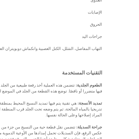
العدوى
الإصابات
الحروق
جراحات اليد
التهاب المفاصل، الشلل، الكتل العصبية وانكماش دوبويتران الع
التقنيات المستخدمة
الطعوم الجلدية:
تتضمن هذه العملية أخذ رقعة طبيعية من الجلد
فيها متضررا أو ناقصًا. توضع هذه القطعة من الجلد في الموضع ال
تمديد الأنسجة:
هي تقنية يتم فيها تمديد النسيج المحيط بمنطقة م
تدريجيا بالمياه المالحة، ثم يتم وضعه تحت الجلد قرب المنطقة 
المراد إصلاحها وعلى الحالة نفسها.
جراحة السديلة:
تتضمن نقل قطعة حية من النسيج من جزء من الجسم
عكس الرقع، فإن السديلات تحمل إمدادها من الأوعية الدموية مع
الجراحات لإستعادة شكل ووظيفة أجزا الجسم التي قد فقدت دهنا أ