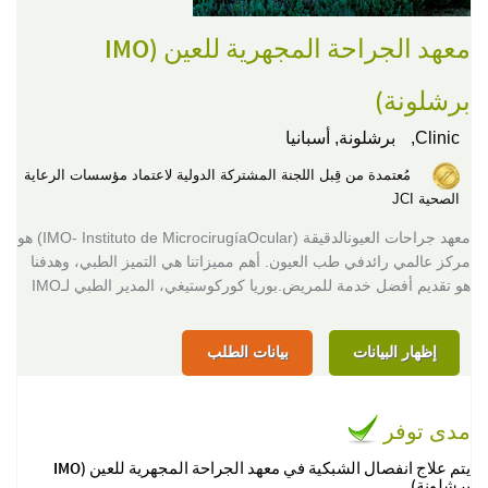
معهد الجراحة المجهرية للعين (IMO
برشلونة)
Clinic,
برشلونة, أسبانيا
مُعتمدة من قِبل اللجنة المشتركة الدولية لاعتماد مؤسسات الرعاية
الصحية JCI
معهد جراحات العيونالدقيقة (IMO- Instituto de MicrocirugíaOcular) هو
مركز عالمي رائدفي طب العيون. أهم مميزاتنا هي التميز الطبي، وهدفنا
هو تقديم أفضل خدمة للمريض.بوريا كوركوستيغي، المدير الطبي لـIMO
إظهار البيانات
بيانات الطلب
مدى توفر
يتم علاج انفصال الشبكية في معهد الجراحة المجهرية للعين (IMO
برشلونة)