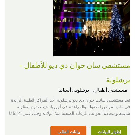
مستشفى سان جوان دي ديو للأطفال –
برشلونة
مستشفى أطفال,
برشلونة, أسبانيا
تعد مستشفى سانت جوان دي ديو برشلونة أحد المراكز الطبية الرائدة
في طب أمراض الطفولة والمراهقة في أوروبا، حيث تقوم بمقاربة
شاملة ومتعددة الجوانب للرعاية الصحية منذ الولادة وحتى عمر 21 عامًا.
إظهار البيانات
بيانات الطلب