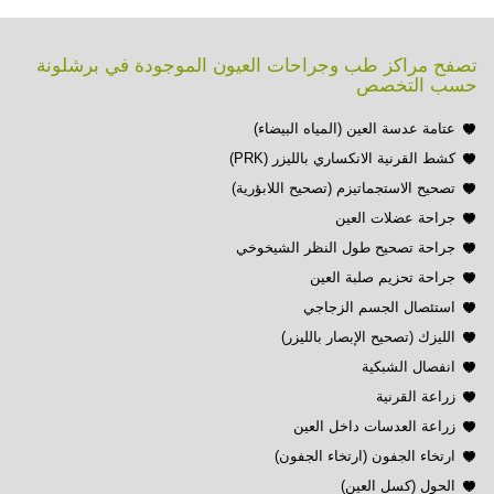
تصفح مراكز طب وجراحات العيون الموجودة في برشلونة
حسب التخصص
عتامة عدسة العين (المياه البيضاء)
كشط القرنية الانكساري بالليزر (PRK)
تصحيح الاستجماتيزم (تصحيح اللابؤرية)
جراحة عضلات العين
جراحة تصحيح طول النظر الشيخوخي
جراحة تحزيم صلبة العين
استئصال الجسم الزجاجي
الليزك (تصحيح الإبصار بالليزر)
انفصال الشبكية
زراعة القرنية
زراعة العدسات داخل العين
ارتخاء الجفون (ارتخاء الجفون)
الحول (كسل العين)