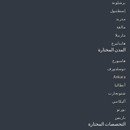
برشلونة
إسطنبول
مدريد
مالقة
ماربيلا
هايدلبرج
المدن المختارة
هامبورج
دوسلدورف
Ankara
أنطاليا
شتوتجارت
أليكانتي
بورتو
باريس
التخصصات المختارة