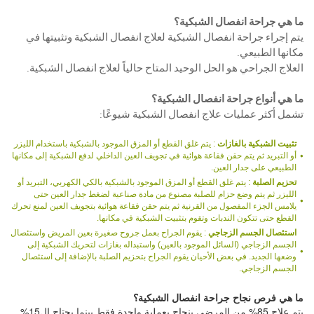
ما هي جراحة انفصال الشبكية؟
يتم إجراء جراحة انفصال الشبكية لعلاج انفصال الشبكية وتثبيتها في
مكانها الطبيعي.
العلاج الجراحي هو الحل الوحيد المتاح حالياً لعلاج انفصال الشبكية.
ما هي أنواع جراحة انفصال الشبكية؟
تشمل أكثر عمليات علاج انفصال الشبكية شيوعًا:
تثبيت الشبكية بالغازات
: يتم غلق القطع أو المزق الموجود بالشبكية باستخدام الليزر
أو التبريد ثم يتم حقن فقاعة هوائية في تجويف العين الداخلي لدفع الشبكية إلى مكانها
الطبيعي على جدار العين.
تحزيم الصلبة
: يتم غلق القطع أو المزق الموجود بالشبكية بالكي الكهربي، التبريد أو
الليزر ثم يتم وضع حزام للصلبة مصنوع من مادة صناعية لضغط جدار العين حتى
يلامس الجزء المفصول من القرنية ثم يتم حقن فقاعة هوائية بتجويف العين لمنع تحرك
القطع حتى تتكون الندبات وتقوم بتثبيت الشبكية في مكانها.
استئصال الجسم الزجاجي
: يقوم الجراح بعمل جروح صغيرة بعين المريض واستئصال
الجسم الزجاجي (السائل الموجود بالعين) واستبداله بغازات لتحريك الشبكية إلى
وضعها الجديد. في بعض الأحيان يقوم الجراح بتحزيم الصلبة بالإضافة إلى استئصال
الجسم الزجاجي.
ما هي فرص نجاح جراحة انفصال الشبكية؟
يتم علاج 85% من المرضى بنجاح بعملية واحدة فقط بينما يحتاج ال15%