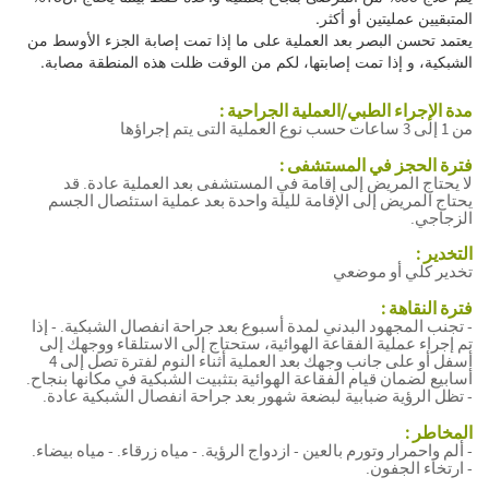
المتبقيين عمليتين أو أكثر.
يعتمد تحسن البصر بعد العملية على ما إذا تمت إصابة الجزء الأوسط من
الشبكية، و إذا تمت إصابتها، لكم من الوقت ظلت هذه المنطقة مصابة.
مدة الإجراء الطبي/العملية الجراحية :
من 1 إلى 3 ساعات حسب نوع العملية التى يتم إجراؤها
فترة الحجز في المستشفى :
لا يحتاج المريض إلى إقامة في المستشفى بعد العملية عادة. قد
يحتاج المريض إلى الإقامة لليلة واحدة بعد عملية استئصال الجسم
الزجاجي.
التخدير :
تخدير كلي أو موضعي
فترة النقاهة :
- تجنب المجهود البدني لمدة أسبوع بعد جراحة انفصال الشبكية. - إذا
تم إجراء عملية الفقاعة الهوائية، ستحتاج إلى الاستلقاء ووجهك إلى
أسفل أو على جانب وجهك بعد العملية أثناء النوم لفترة تصل إلى 4
أسابيع لضمان قيام الفقاعة الهوائية بتثبيت الشبكية في مكانها بنجاح.
- تظل الرؤية ضبابية لبضعة شهور بعد جراحة انفصال الشبكية عادة.
المخاطر :
- ألم واحمرار وتورم بالعين - ازدواج الرؤية. - مياه زرقاء. - مياه بيضاء.
- ارتخاء الجفون.