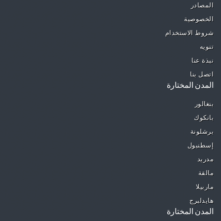
المصادر
الخصوصية
شروط الاستخدام
تنويه
نبذة عنا
اتصل بنا
المدن المختارة
بنغالور
بانكوك
برشلونة
إسطنبول
مدريد
مالقة
ماربيلا
هايدلبرج
المدن المختارة