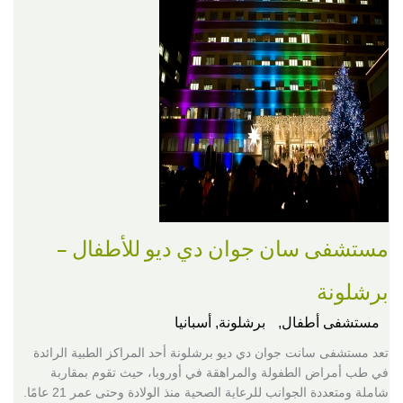
مستشفى سان جوان دي ديو للأطفال –
برشلونة
مستشفى أطفال,
برشلونة, أسبانيا
تعد مستشفى سانت جوان دي ديو برشلونة أحد المراكز الطبية الرائدة
في طب أمراض الطفولة والمراهقة في أوروبا، حيث تقوم بمقاربة
شاملة ومتعددة الجوانب للرعاية الصحية منذ الولادة وحتى عمر 21 عامًا.