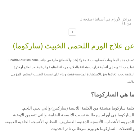
مراكز الأورام في أسبانيا (صفحة 1
من 1)
1
عن علاج الورم اللحمي الخبيث (ساركوما)
تُصنف هذه المعلومات كمعلومات عامة ولا يُعتد بها كنصائح طبية من جانب Health-Tourism.com.
كما يجب التنويه إلى أنه أية قرارات متعلقة بالعلاج، مرحلة المتابعة والرعاية بعد العلاج أو فترة
النقاهة يجب اتخاذها وفق الاستشارة المناسبة فقط، وبناء على نصيحة الطبيب المختص المؤهل
لذلك.
ما هي الساركوما؟
كلمة ساركوما مشتقة من الكلمة اللاتينية (ساركس) والتي تعني اللحم.
الساركوما هي أورام سرطانية تصيب الأنسجة الضامة، والتي تتضمن الأوعية
الدموية، الأعصاب، الأنسجة الدهنية، الغضاريف، العظام، الأنسجة الجلدية العميقة
والعضلات. الساركوما هو ورم سرطاني نادر الحدوث.