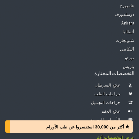
هامبورج
دوسلدورف
Ankara
أنطاليا
شتوتجارت
أليكانتي
بورتو
باريس
التخصصات المختارة
علاج السرطان
جراحات القلب
جراحات التجميل
علاج العقم
الأمراض العصبية
أكثر من 30,000 استفسروا عن طب الأورام
جراحة العظام
عرض التخصصات أكثر