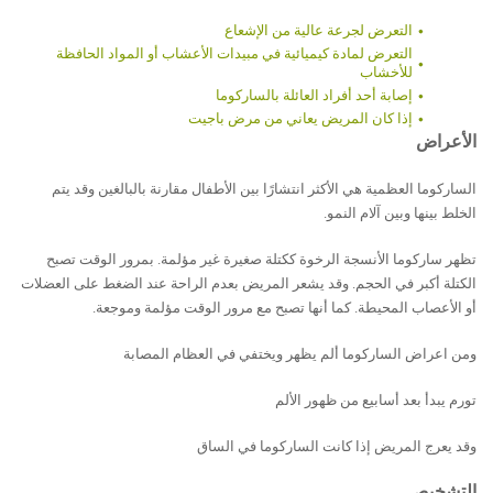
التعرض لجرعة عالية من الإشعاع
التعرض لمادة كيميائية في مبيدات الأعشاب أو المواد الحافظة
للأخشاب
إصابة أحد أفراد العائلة بالساركوما
إذا كان المريض يعاني من مرض باجيت
الأعراض
الساركوما العظمية هي الأكثر انتشارًا بين الأطفال مقارنة بالبالغين وقد يتم
الخلط بينها وبين آلام النمو.
تظهر ساركوما الأنسجة الرخوة ككتلة صغيرة غير مؤلمة. بمرور الوقت تصبح
الكتلة أكبر في الحجم. وقد يشعر المريض بعدم الراحة عند الضغط على العضلات
أو الأعصاب المحيطة. كما أنها تصبح مع مرور الوقت مؤلمة وموجعة.
ومن اعراض الساركوما ألم يظهر ويختفي في العظام المصابة
تورم يبدأ بعد أسابيع من ظهور الألم
وقد يعرج المريض إذا كانت الساركوما في الساق
التشخيص