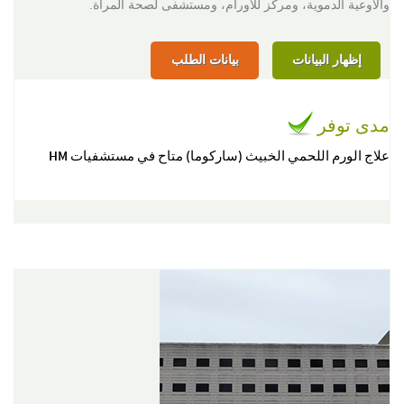
والأوعية الدموية، ومركز للأورام، ومستشفى لصحة المرأة.
إظهار البيانات
بيانات الطلب
مدى توفر
علاج الورم اللحمي الخبيث (ساركوما) متاح في مستشفيات HM