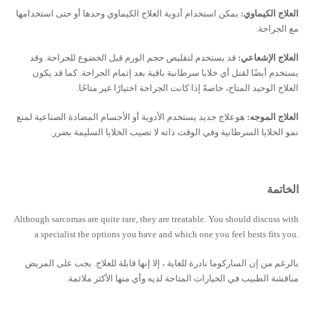
العلاج الكيماوي:
يمكن استخدام أدوية العلاج الكيماوي وحدها أو حتى استخدامها
مع الجراحة.
العلاج الإشعاعي:
قد يستخدم لتقليص حجم الورم قبل الخضوع للجراحة. وقد
يستخدم أيضًا لقتل أي خلايا سرطانية باقية بعد إتمام الجراحة. كما قد يكون
العلاج الوحيد المتاح، خاصةً إذا كانت الجراحة اختيارًا غير متاحًا.
العلاج الموجه:
هوعلاج جديد يستخدم الأدوية أو الأجسام المضادة الصناعية لمنع
نمو الخلايا السرطانية وفي الوقت ذاته لا تصيب الخلايا السليمة بضرر.
الخاتمة
Although sarcomas are quite rare, they are treatable. You should discuss with
a specialist the options you have and which one you feel bests fits you.
بالرغم من إن الساركوما نادرة للغاية ، إلا إنها قابلة للعلاج. يجب على المريض
مناقشة الطبيب في الخيارات المتاحة لديه وأي منها الأكثر ملائمة.
ساركوما