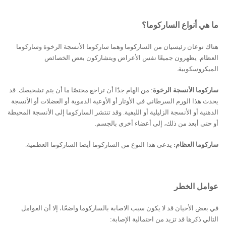
ما هي أنواع الساركوما؟
هناك نوعان رئيسيان من الساركوما وهما ساركوما الأنسجة الرخوة وساركوما
العظام. يظهرون جميعًا نفس الأعراض ويتشاركون بعض الخصائص
الميكروسكوبية.
ساركوما الأنسجة الرخوة
: من الهام جدًا أن تراجع مختصًا ما أن يتم تشخيصك. قد
يحدث هذا الورم السرطاني في الأوتار أو الأوعية الدموية أو العضلات أو الأنسجة
الدهنية أو الأنسجة الزليلية أو الليفية. وقد تنتشر الساركوما إلى الأنسجة المحيطة
أو حتى أبعد من ذلك، إلى أعضاء أخرى بالجسم.
ساركوما العظام:
يدعى هذا النوع من الساركوما أيضا الساركوما العظمية.
عوامل الخطر
في بعض الأحيان قد لا يكون سبب الاصابة بالساركوما واضحًا، إلا أن العوامل
التالي ذكرها قد تزيد من احتمالية الإصابة: