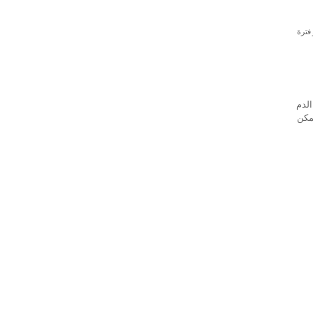
اج أو فترة
الدم
مكن