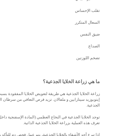
تقلب الإحساس
السعال المتكرر
ضيق النفس
الصداع
تضخم اللوزتين
ما هي زراعة الخلايا الجذعية؟
زراعة الخلايا الجذعية هي طريقة لتعويض الخلايا المفقودة بسبب 
إيتوبوزيد سيتارابين و ملفالان. تزيد فرص التعافي من سرطان الغ
الجذعية.
توجد الخلايا الجذعية في النخاع العظمي (المادة الإسفنجية داخل ا
تعرف هذه العملية بزراعة الخلايا الجذعية الذاتية.
إذا تبرع أحد الأشقاء بالخلايا الجذعية، يتم عمل فحص دم للتأكد