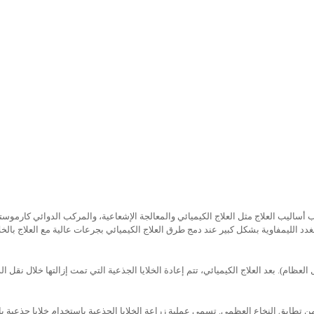
أساليب العلاج مثل العلاج الكيميائي والمعالجة الإشعاعية، و
المركب الدوائي كارموست
دد الليمفاوية بشكل كبير عند دمج طرق العلاج الكيميائي بجرعات عالية مع العلاج بالخلا
لعظام). بعد العلاج الكيميائي، تتم إعادة الخلايا الجذعية التي تمت إزالتها خلال نقل ال
 من تطابق النخاع العظمي. تسمى عملية زراعة الخلايا الجذعية باستخدام خلايا جذعية با