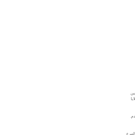
ين
يا
دم.
لتبرع