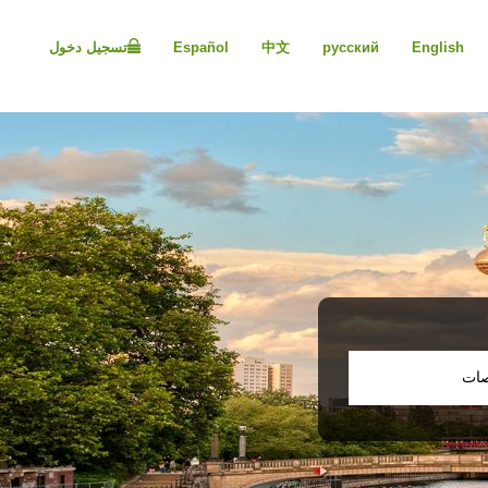
Please
note:
English
русский
中文
Español
تسجيل دخول
This
website
includes
an
accessibility
system.
Press
Control-
F11
to
adjust
the
website
to
people
صات
with
visual
disabilities
who
are