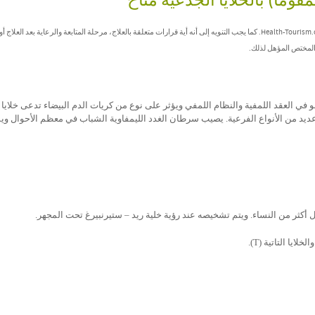
وما) بالخلايا الجذعية متاح
تُصنف هذه المعلومات كمعلومات عامة ولا يُعتد بها كنصائح طبية من جانب Health-Tourism.com. كما يجب التنويه إلى أنه أية قرارات متعلقة بالعلاج، مرحلة المتابعة والرعاية بعد العل
 المختص المؤهل لذلك.
في العقد اللمفية والنظام اللمفي ويؤثر على نوع من كريات الدم البيضاء تدعى خلايا 
عديد من الأنواع الفرعية. يصيب سرطان الغدد الليمفاوية الشباب في معظم الأحوال وي
أكثر من النساء. ويتم تشخيصه عند رؤية خلية ريد – ستيرنبيرغ تحت المجهر.
والخلايا التاتية (
T
).