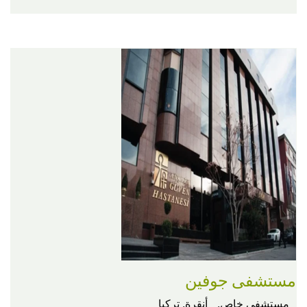
مستشفى جوفين
مستشفى خاص,
أنقرة, تركيا