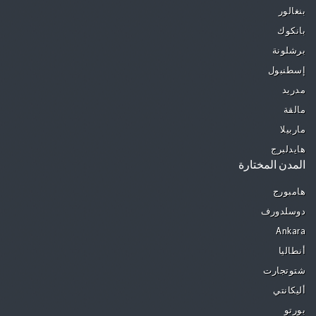
بنغالور
بانكوك
برشلونة
إسطنبول
مدريد
مالقة
ماربيلا
هايدلبرج
المدن المختارة
هامبورج
دوسلدورف
Ankara
أنطاليا
شتوتجارت
أليكانتي
بورتو