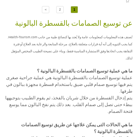
2)
>
2
1
عن توسيع الصمامات بالقسطرة البالونية
تُصنف هذه المعلومات كمعلومات عامة ولا يُعتد بها كنصائح طبية من جانب Health-Tourism.com.
كما يجب التنويه إلى أنه أية قرارات متعلقة بالعلاج، مرحلة المتابعة والرعاية بعد العلاج أو فترة
النقاهة يجب اتخاذها وفق الاستشارة المناسبة فقط، وبناء على نصيحة الطبيب المختص المؤهل
لذلك.
ما هي عملية توسيع الصمامات بالقسطرة البالونية ؟
عملية توسيع الصمامات بالقسطرة البالونية هي عملية جراحية صغرى
يتم فيها توسيع صمام قلبي ضيق باستخدام قسطرة مجهزة ببالون في
طرفها.
يتم إدخال القسطرة من خلال شريان بالفخذ، ثم يقوم الطبيب بتوجيهها
ببطء حتى تصل إلى صمام القلب. بعد ذلك يتم نفخ البالون مما يوسع
فتحة الصمام.
ما هي الحالات التى يمكن علاجها عن طريق توسيع الصمامات
بالقسطرة البالونية ؟