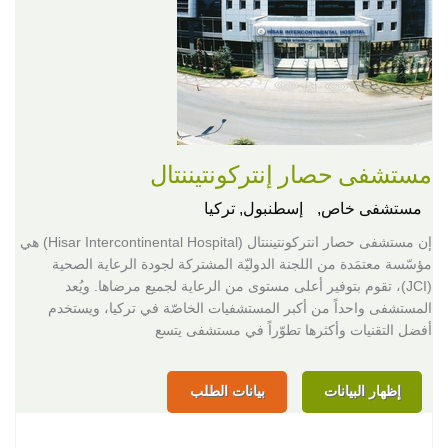
مستشفى حصار إنتركونتيننتال
مستشفى خاص,
إسطنبول, تركيا
إن مستشفى حصار انتركونتيننتال (Hisar Intercontinental Hospital) هي
مؤسّسة معتمَدة من اللجنة الدوليّة المشتركة لجودة الرعاية الصحية
(JCI)، تقوم بتوفير أعلى مستوى من الرعاية لجميع مرضاها. ويُعد
المستشفى واحداً من أكبر المستشفيات الخاصّة في تركيا، ويستخدم
أفضل التقنيات وأكثرها تطوّراً في مستشفى يتسع
إظهار البيانات
بيانات الطلب