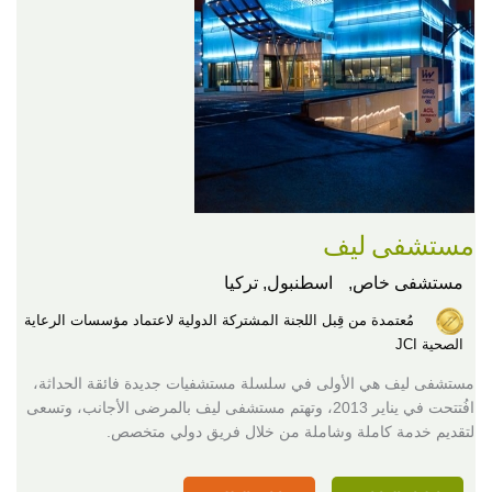
مستشفى ليف
مستشفى خاص,
اسطنبول, تركيا
مُعتمدة من قِبل اللجنة المشتركة الدولية لاعتماد مؤسسات الرعاية
الصحية JCI
مستشفى ليف هي الأولى في سلسلة مستشفيات جديدة فائقة الحداثة،
افُتتحت في يناير 2013، وتهتم مستشفى ليف بالمرضى الأجانب، وتسعى
لتقديم خدمة كاملة وشاملة من خلال فريق دولي متخصص.