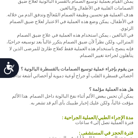
يمكن القيام بعملية توسيع الصمام بالقسرة البالونية لعلاج ضيق
الصمامات القلبية في الأطفال والبالغين.
هدف العملية هو تحسين وظيفة الصمام المُعالَج وتدفق الدم من خلاله.
في الأطفال، يمكن وضع هذه العملية في الاعتبار لعلاج ضيق الصمام
الرئوي.
في البالغين ، يمكن استخدام هذه العملية في علاج ضيق الصمام
المترالي، ولكن نظراً لأن ضيق الصمام يتكرر غالباً بعد توسيعه جراحيًا،
فإنه ينصح باستخدام هذه العملية فقط كعلاج طارئ للمرضى الذين لا
يتأهلون لجراحة تغيير الصمام.
Accessibility
من يقوم بإجراء عملية توسيع الصمامات بالقسطرة البالونية ؟
أخصائي قسطرة القلب أو جراح أوعية دموية أو أخصائي أشعة تداخلية.
هل هذه العملية مؤلمة ؟
يمكن أن تحس ببعض الألم أثناء نفخ البالونة داخل الصمام. هذا الألم
مؤقت غالباً، ولكن عليك إخبار طبيبك بأى ألم قد تشعر به.
توسيع
مدة الإجراء الطبي/العملية الجراحية :
الصمامات
فترة العملية تصل إلى 4 ساعات
بالقسطرة
البالونية
فترة الحجز في المستشفى :