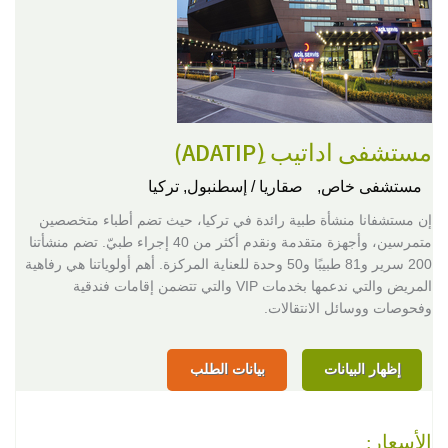
مستشفى اداتيب (ِADATIP)
مستشفى خاص,
صقاريا / إسطنبول, تركيا
إن مستشفانا منشأة طبية رائدة في تركيا، حيث تضم أطباء متخصصين
متمرسين، وأجهزة متقدمة ونقدم أكثر من 40 إجراء طبيّ. تضم منشأتنا
200 سرير و81 طبيبًا و50 وحدة للعناية المركزة. أهم أولوياتنا هي رفاهية
المريض والتي ندعمها بخدمات VIP والتي تتضمن إقامات فندقية
وفحوصات ووسائل الانتقالات.
إظهار البيانات
بيانات الطلب
الأسعار: