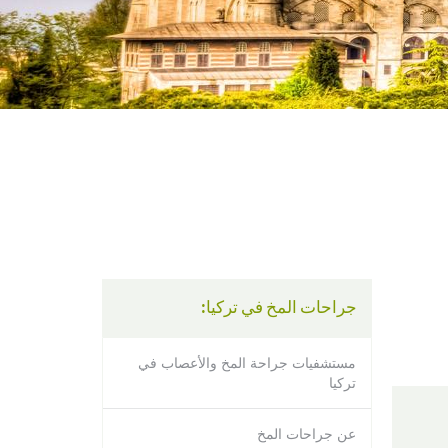
using
a
screen
reader;
Press
Control-
F10
to
open
an
accessibility
menu.
جراحات المخ في تركيا:
مستشفيات جراحة المخ والأعصاب في
تركيا
عن جراحات المخ