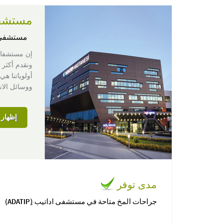
مستشفى اد
مستشفى
إن مستشفان
ووسائل الانت
إظهار ا
مدى توفر
جراحات المخ متاحة في مستشفى اداتيب (ِADATIP)