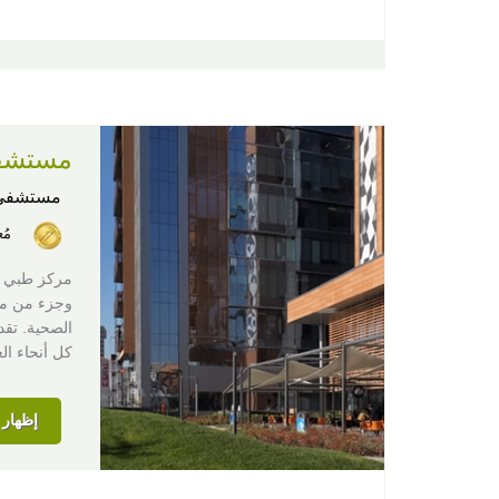
مستشفى
مستشفى
مُ
وجزء من مج
الصحية. تقد
كل أنحاء ال
إظهار ا