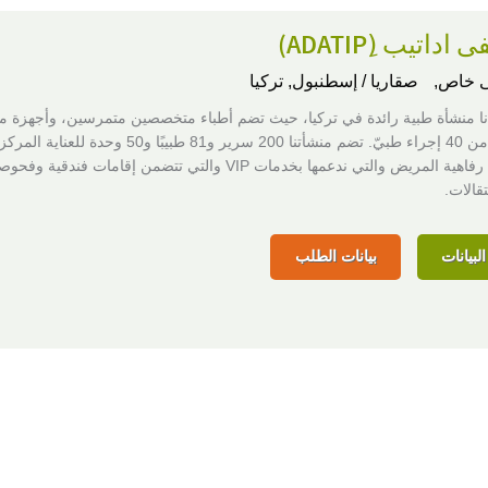
اتيب (ِADATIP)
 خاص,
صقاريا / إسطنبول, تركيا
ا منشأة طبية رائدة في تركيا، حيث تضم أطباء متخصصين متمرسين، وأجهزة م
ونقدم أكثر من 40 إجراء طبيّ. تضم منشأتنا 200 سرير و81 طبيبًا و50 وحدة
أولوياتنا هي رفاهية المريض والتي ندعمها بخدمات VIP والتي تتضمن إقامات فندقية 
قالات.
لبيانات
بيانات الطلب