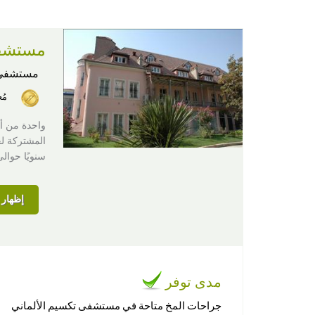
مستشفى
مستشفى
مُ
سنويًا حوالى 12,000 مريضًا من جميع أنحاء ا
إظهار ا
مدى توفر
جراحات المخ متاحة في مستشفى تكسيم الألماني