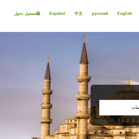
Please
note:
English
русский
中文
Español
تسجيل دخول
This
website
includes
an
accessibility
system.
Press
Control-
F11
to
adjust
the
website
to
people
صات
with
visual
disabilities
who
are