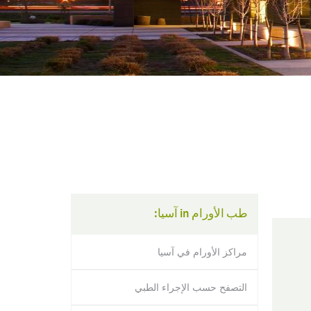
using
a
screen
reader;
Press
Control-
F10
to
open
an
accessibility
menu.
طب الأورام in آسيا:
مراكز الأورام في آسيا
التصفح حسب الإجراء الطبي