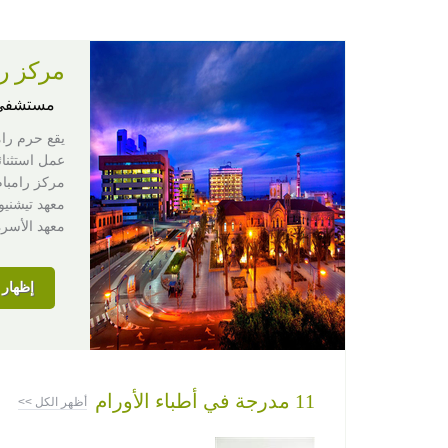
مركز را
مستشفى
يقع حرم رام
عمل استثنائي يجمع بين 3 مرافق 
مركز رامبام
معهد تيشنيو
معهد الأسرة
إظهار ا
11 مدرجة في أطباء الأورام
أظهر الكل >>