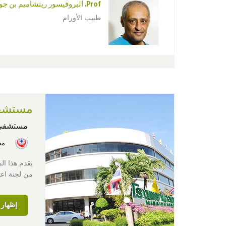
Prof. البروفيسور ريتشاميم بن جوزيف
طبيب الأورام
مستشفى
مستشفى
معت
يقدم هذا ال
من لجنة اعتما
إظهار ا