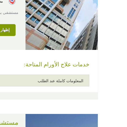
معت
مستشفى بومر
إظهار ا
خدمات علاج الأورام المتاحة:
المعلومات كاملة عند الطلب
مستشفى