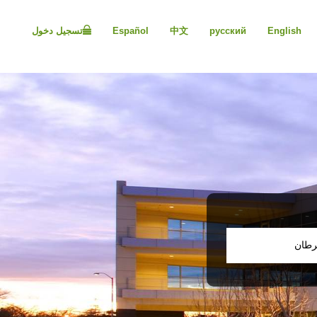
Please
note:
English
русский
中文
Español
تسجيل دخول
This
website
includes
an
accessibility
system.
Press
Control-
F11
to
adjust
the
website
to
people
رطان
with
visual
disabilities
who
are