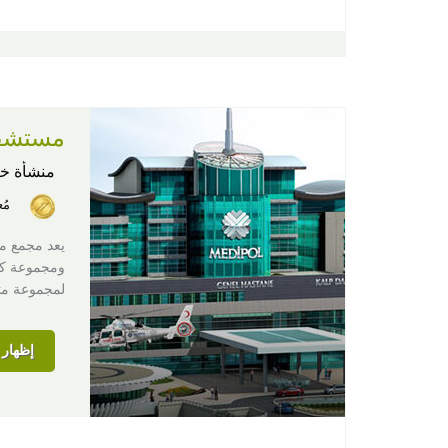
مستشفى
منشأة خ
مُ
يعد مجمع م
ومجموعة كبي
لمجموعة متنو
إظهار ا