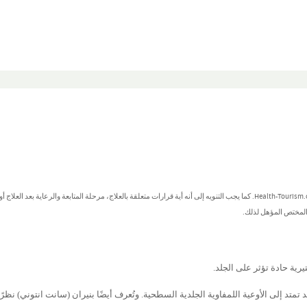
تُصنف هذه المعلومات كمعلومات عامة ولا يُعتد بها كنصائح طبية من جانب Health-Tourism.com. كما يجب التنويه إلى أنه أية قرارات متعلقة بالعلاج، مرحلة المتابعة والرعاية بعد العل
 المختص المؤهل لذلك.
رية حادة تؤثر على الجلد.
متد إلى الأوعية اللمفاوية الجلدية السطحية. وتُعرف أيضًا بنيران (سانت انتوني) نظرًا