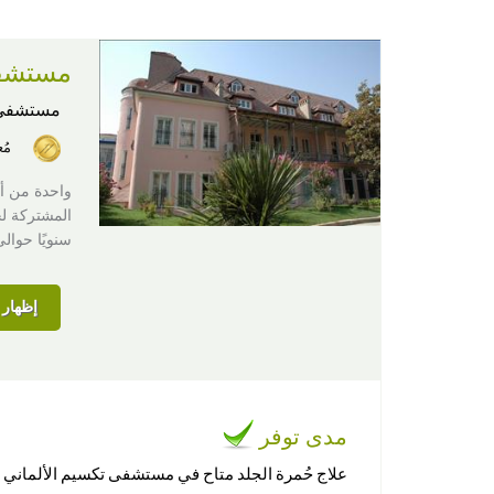
مستشفى
مستشفى
مُ
سنويًا حوالى 12,000 مريضًا من جميع أنحاء ا
إظهار ا
مدى توفر
علاج حُمرة الجلد متاح في مستشفى تكسيم الألماني