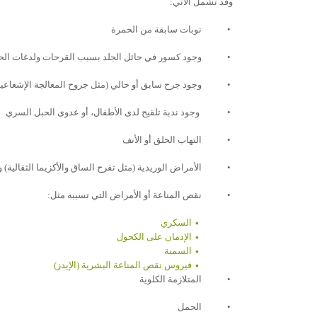
وقد تشمل الآتي:
•
نوبات سابقة من الحمرة
•
وجود كسور في حائل الجلد بسبب القرحات ولدغات الحشرات
•
وجود جرح سابق أو حالي (مثل جروح المعالجة الإشعاعية وا
•
وجود ندبة تلقيح لدى الأطفال، أو عدوى الحبل السري
•
التهاب الحلق أو الأنف
•
الأمراض الوريدية (مثل تقرح الساق والأكزيما الثقالية) و/
•
نقص المناعة أو الأمراض التي تسببه مثل:
السكري
الإدمان على الكحول
السمنة
فيروس نقص المناعة البشرية (الإيدز)
•
المتلازمة الكلوية
•
الحمل