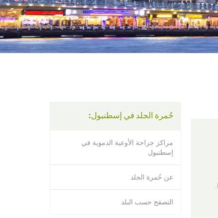
using
a
screen
reader;
Press
Control-
F10
to
open
an
accessibility
menu.
حُمرة الجلد في إسطنبول:
مراكز جراحة الأوعية الدموية في
إسطنبول
عن حُمرة الجلد
التصفح حسب البلد