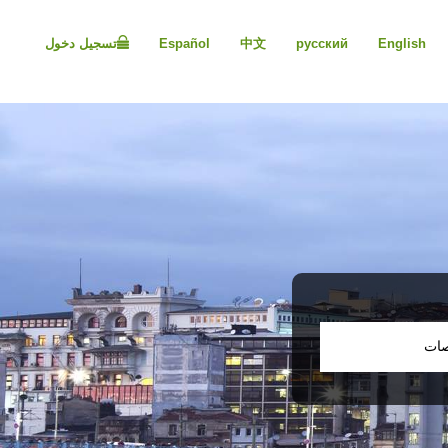
Please
note:
English
русский
中文
Español
تسجيل دخول
This
website
includes
an
accessibility
system.
Press
Control-
F11
to
adjust
the
website
to
people
صات
with
visual
disabilities
who
are