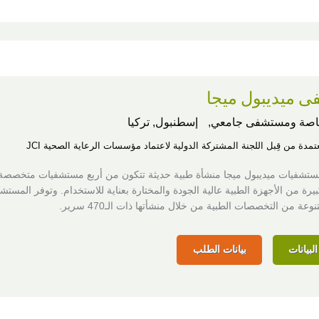
 ميديبول ميجا
اصة ومستشفى جامعي,
إسطنبول, تركيا
عتمدة من قِبل اللجنة المشتركة الدولية لاعتماد مؤسسات الرعاية الصحية JCI
ستشفيات ميديبول ميجا منشأة طبية حديثة تتكون من أربع مستشفيات متخصصة
رة من الأجهزة الطبية عالية الجودة والمختارة بعناية للاستخدام. وتوفر المستش
عة من التخصصات الطبية من خلال منشأتها ذات الـ470 سرير.
لبيانات
بيانات الطلب