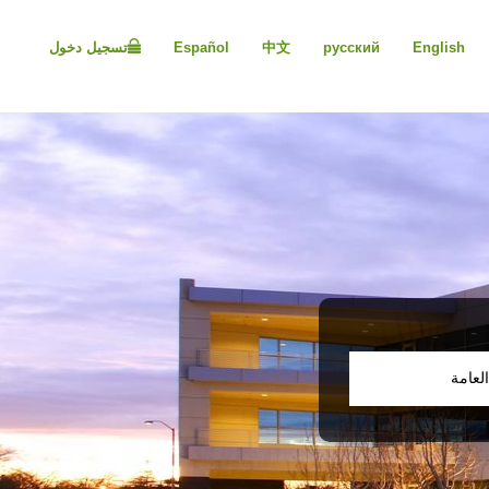
Please
note:
English
русский
中文
Español
تسجيل دخول
This
website
includes
an
accessibility
system.
Press
Control-
F11
to
adjust
the
website
to
people
لعامة
with
visual
disabilities
who
are