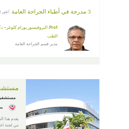
3 مدرجة في أطباء الجراحة العامة
أظهر ا
Prof. البروفيسور يورام كلوغر– 
الطب
مدير قسم الجراحة العامة
مستشفى
مستشفى
معت
يقدم هذا ال
من لجنة اعتما