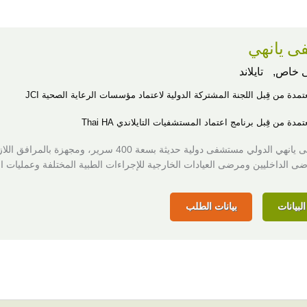
 يانهي
 خاص,
تايلاند
عتمدة من قِبل اللجنة المشتركة الدولية لاعتماد مؤسسات الرعاية الصحية JCI
مدة من قِبل برنامج اعتماد المستشفيات التايلاندي Thai HA
تعد مستشفى يانهي الدولي مستشفى دولية حديثة بسعة 400 سرير، ومجهزة بالمرافق
ى الداخليين ومرضى العيادات الخارجية للإجراءات الطبية المختلفة وعمليات ال
لبيانات
بيانات الطلب