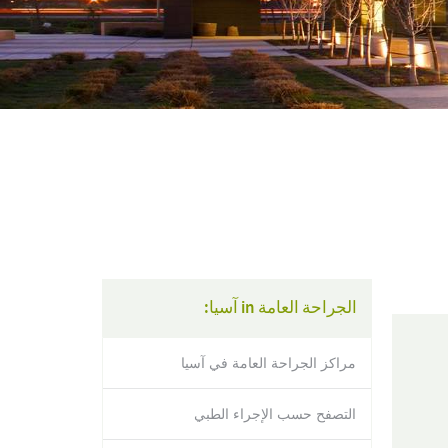
using
a
screen
reader;
Press
Control-
F10
to
open
an
accessibility
menu.
الجراحة العامة in آسيا:
مراكز الجراحة العامة في آسيا
التصفح حسب الإجراء الطبي