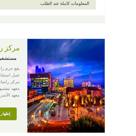
المعلومات كاملة عند الطلب
مركز را
مستشفى
يقع حرم رام
عمل استثنائي يجمع بين 3 مرافق 
مركز رامبام
معهد تيشنيو
معهد الأسرة
إظهار ا