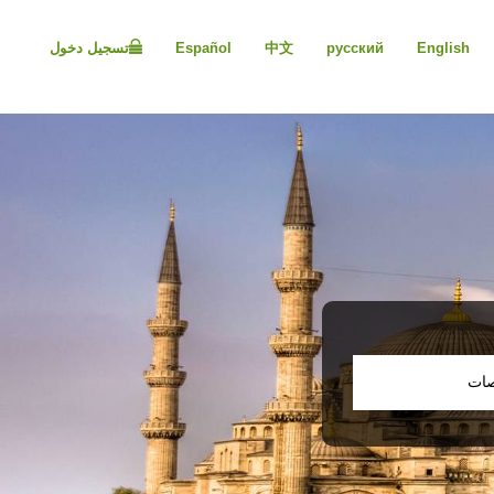
Please
note:
English
русский
中文
Español
تسجيل دخول
This
website
includes
an
accessibility
system.
Press
Control-
F11
to
adjust
the
website
to
people
صات
with
visual
disabilities
who
are