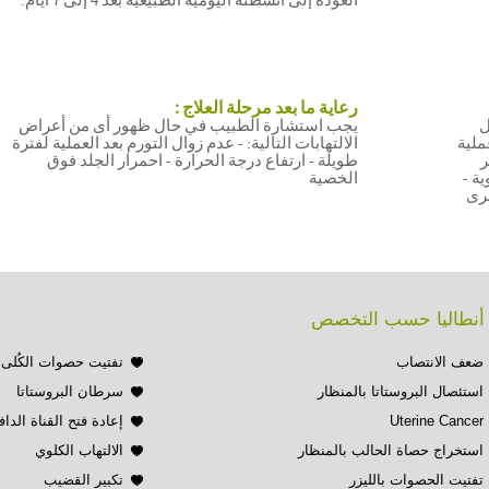
العودة إلى أنشطته اليومية الطبيعية بعد 4 إلى 7 أيام.
رعاية ما بعد مرحلة العلاج :
ل
يجب استشارة الطبيب في حال ظهور أى من أعراض
ملية
الالتهابات التالية: - عدم زوال التورم بعد العملية لفترة
ر
طويلة - ارتفاع درجة الحرارة - احمرار الجلد فوق
ية -
الخصية
خرى
ي أنطاليا حسب التخصص
ضعف الانتصاب
تفتيت حصوات الكُلى 
استئصال البروستاتا بالمنظار
سرطان البروستاتا
Uterine Cancer
إعادة فتح القناة الداف
استخراج حصاة الحالب بالمنظار
الالتهاب الكلوي
تفتيت الحصوات بالليزر
تكبير القضيب