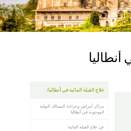
using
a
screen
reader;
Press
Control-
F10
to
open
 أنطاليا
an
accessibility
menu.
علاج القيلة المائية في أنطاليا:
مراكز أمراض وجراحة المسالك البولية
الموجودة في أنطاليا
عن علاج القيلة المائية