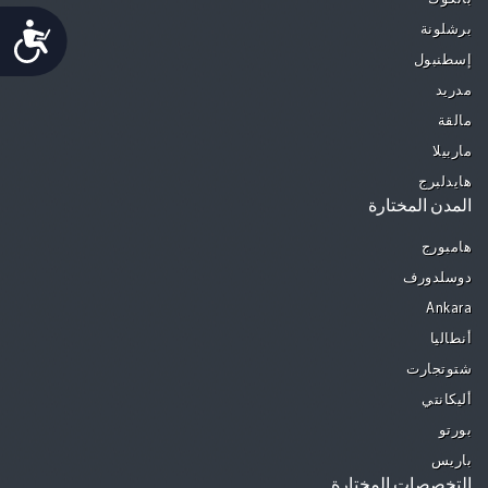
Accessibility
برشلونة
إسطنبول
مدريد
مالقة
ماربيلا
هايدلبرج
المدن المختارة
هامبورج
دوسلدورف
Ankara
أنطاليا
شتوتجارت
أليكانتي
بورتو
باريس
التخصصات المختارة