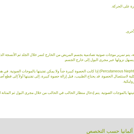
رة على الحركة.
أخرى.
، يتم تمرير موجات صوتية تصادمية بجسم المريض من الخارج لتمر خلال الجلد ثم الأنسجة الدا
 يسهل نزولها عبر مجرى البول إلى خارج الجسم.
ينصح بعملية استئصال حصوات الكلى عن طريق الجلد (Percutaneous Nephtolithotomy) إذا كانت الحصوة كبيرة جداً ولا يمكن تفتيتها بالموجات الصوتية. في 
 لاستئصال الحصوة. قد يحتاج الطبيب، قبل إزالة حصوة كبيرة، إلى تفتيتها أولاً إلى قطع أص
ليكية.
ا بالموجات الصوتية. يتم إدخال منظار الحالب في الحالب من خلال مجرى البول ثم المثانة ال
 ألمانيا حسب التخصص