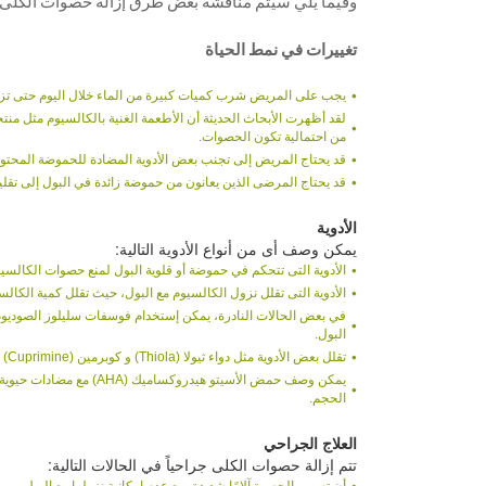
وفيما يلي سيتم مناقشة بعض طرق إزالة حصوات الكلى:
تغييرات في نمط الحياة
يجب على المريض شرب كميات كبيرة من الماء خلال اليوم حتى تزاد
لقد أظهرت الأبحاث الحديثة أن الأطعمة الغنية بالكالسيوم مثل من
من احتمالية تكون الحصوات.
قد يحتاج المريض إلى تجنب بعض الأدوية المضادة للحموضة المحتوية 
قد يحتاج المرضى الذين يعانون من حموضة زائدة في البول إلى تقلي
الأدوية
يمكن وصف أى من أنواع الأدوية التالية:
الأدوية التى تتحكم في حموضة أو قلوية البول لمنع حصوات الكال
الأدوية التى تقلل نزول الكالسيوم مع البول، حيث تقلل كمية الكالس
في بعض الحالات النادرة، يمكن إستخدام فوسفات سليلوز الصوديوم ل
البول.
تقلل بعض الأدوية مثل دواء ثيولا (Thiola) و كوبرمين (Cuprimine) من كمية مادة السيستين (Cystine) في البول.
يمكن وصف حمض الأسيتو هي
الحجم.
العلاج الجراحي
تتم إزالة حصوات الكلى جراحياً في الحالات التالية: