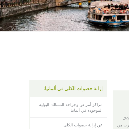
using
a
screen
reader;
Press
Control-
F10
to
open
an
accessibility
menu.
إزالة حصوات الكلى في ألمانيا:
مراكز أمراض وجراحة المسالك البولية
الموجودة في ألمانيا
بعد تأسيسه عام 1884، تم تجديد مركز هامبورج – إبندورف الطبي الجامعي بالكامل في 2009،
قرب من
عن إزالة حصوات الكلى