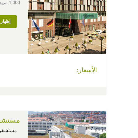
1,000 مريض أجنبي سنويًا.
إظهار ا
الأسعار:
مستشف
مستشفى 