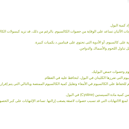
 كمية البول.
تجات الألبان تساعد على الوقاية من حصوات الكالسيوم. بالرغم من ذلك، قد تزيد كبسولات الكا
على كالسيوم، أو الأدوية التى تحتوي على فيتامين د بكميات كبيرة.
ل تناول اللحوم والأسماك والدواجن.
سيوم وحصوات حمض البوليك.
يوم التى تفرزها الكليتان في البول، لتحافظ عليه في العظام.
لحفاظ على الكالسيوم في الأمعاء وتقليل كمية الكالسيوم الممتصة وبالتالي التى يتم إفراز
دروكساميك (AHA) مع مضادات حيوية لمنع الالتهابات التى قد تسبب حصوات لاصقة يصعب إزالتها. تساعد الإلتهابات على كبر ال