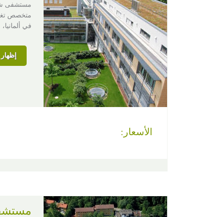
متخصص تغطي
في ألمانيا، 
إظهار ا
الأسعار:
مستشفى