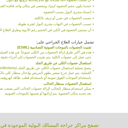
أن تسبب الحصوة آلامًا شديدة، مع عدم إمكانية نزولها مع البول.
عندما يكون حجم الحصوة كبيرًا، وتنحصر في مكان واحد فاقدة القد
انسداد مجرى البول بسبب الحصوة.
تسبب الحصوات في ضرر أو نزيف بالكلية.
تسبب الحصوات في التهاب مجرى البول لفترة طويلة.
أن تستمر الحصوة في الكبر في الحجم رغم الأدوية وطرق العلاج ال
تشمل خيارات العلاج الجراحي على:
تفتيت الحصوات بالموجات الصوتية التصادمية (ESWL)
هذه هي أكثر طرق إزالة الحصوات من الكلى شيوعاً. في هذه العملية
حتى تصل إلى حصوات الكلية. يتم تفتيت الحصوات إلى أجزاء دقيقة
استئصال حصوات الكلى عن طريق الجلد
العملية، يتم عمل جرح صغير بظهر المريض وإدخال منظار كلى بالكلية
باستخدام الموجات الفوق صوتية أو باستخدام قطب طاقة كهروهيدرو
استئصال الحصوات بمنظار الحالب
يمكن استخدام منظار الحالب لإزالة حصوات الحالب التى يصعب تفتيته
بعد تحديد مكان الحصوة، يتم إزالتها أو تفتيتها بالموجات الصوتية.
تصفح مراكز جراحة المسالك البولية الموجودة في