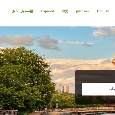
Please
note:
English
русский
中文
Español
تسجيل دخول
This
website
includes
an
accessibility
system.
Press
Control-
F11
to
adjust
the
website
to
people
صات
with
visual
disabilities
who
are