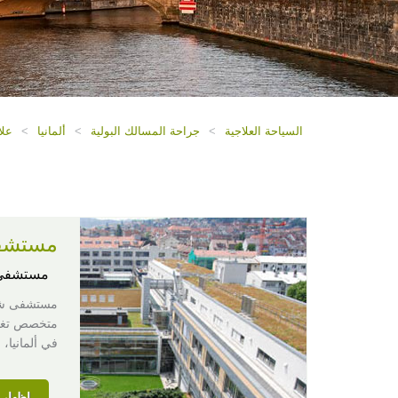
السياحة العلاجية
>
جراحة المسالك البولية
>
ألمانيا
>
علا
مستشف
مستشفى 
متخصص تغطي
في ألمانيا، 
إظهار ا