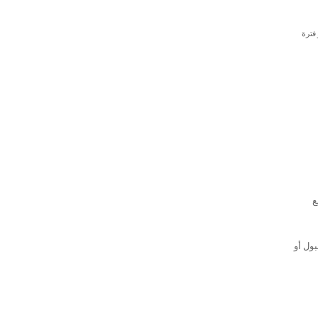
اج أو فترة
ع
ول أو