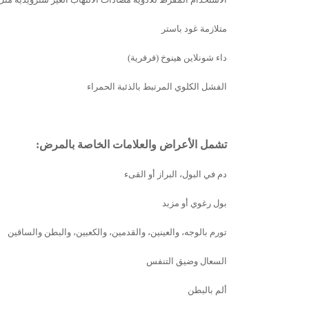
متلازمة غود باستر
داء شونلاين هينوخ (فرفرية)
الفشل الكلوي المرتبط بالذئبة الحمراء
تشمل الأعراض والعلامات الخاصة بالمرض:
دم في البول، البراز أو القىء
بول رغوي أو مزبد
تورم بالوجه، والعينين، والقدمين، والكعبين، والبطن والساقين
السعال وضيق التنفس
ألم بالبطن