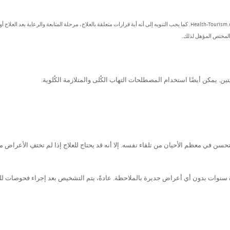
تُصنف هذه المعلومات كمعلومات عامة ولا يُعتد بها كنصائح طبية من جانب Health-Tourism.com. كما يجب التنويه إلى أنه أية قرارات متعلقة بالعلاج، مرحلة المتابعة والرعاية بعد العل
 المختص المؤهل لذلك.
تين. يمكن أيضًا استخدام المصطلحات التهاب الكُلى والمتلازمة الكُلوية.
سن في معظم الأحيان من تلقاء نفسه. إلا أنه قد يحتاج للعلاج إذا لم تختفِ الأعراض م
سنوات بدون أي أعراض جديرة بالملاحظة. عادةً، يتم التشخيص بعد إجراء فحوصات للب