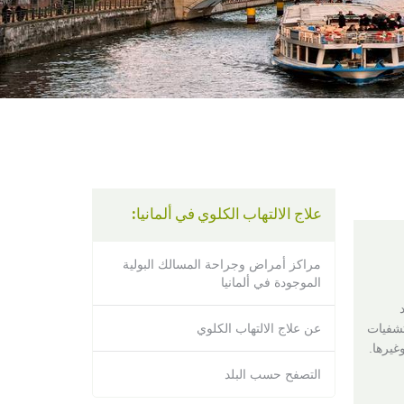
using
a
screen
reader;
Press
Control-
F10
to
open
an
accessibility
menu.
علاج الالتهاب الكلوي في ألمانيا:
مراكز أمراض وجراحة المسالك البولية
الموجودة في ألمانيا
ومعهد
شفيات
عن علاج الالتهاب الكلوي
غيرها.
التصفح حسب البلد