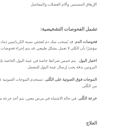
الإرهاق المستمر، وآلام العضلات والمفاصل
تشمل الفحوصات التشخيصية:
فحوصات الدم
: قد يُسحب منك دم لفحص نسبة الكرياتينين (مادة ت
مؤشرًا بأن الكلى لا تعمل بشكل طبيعي. قد يتم إجراء فحوصات 
اختبار البول
: يتم غمس شرائط خاصة في عينة البول الخاصة بك. إ
البروتين بدقة يجب إرسال عينة البول للمعمل.
الموجات فوق الصوتية على الكُلى
: تستخدم الموجات الصوتية عال
من الكُلى.
خزعة الكُلى
: في حالة الاشتباه في مرض معين، يتم أخذ خزعة من
العلاج