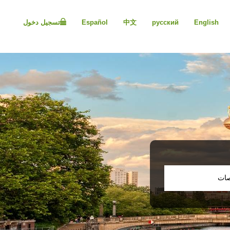
Please
note:
English
русский
中文
Español
تسجيل دخول
This
website
includes
an
accessibility
system.
Press
Control-
F11
to
adjust
the
website
to
people
صات
with
visual
disabilities
who
are