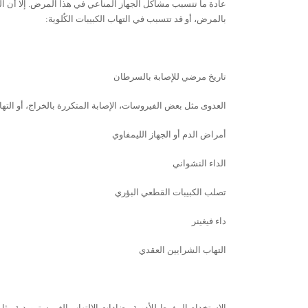
عادة ما تتسبب مشاكل الجهاز المناعي في هذا المرض. إلا أن ا
بالمرض، أو قد تتسبب في التهاب الكبيبات الكُلوية:
تاريخ مرضي للإصابة بالسرطان
العدوى مثل بعض الفيروسات، الإصابة المتكررة بالخراج، أو التهاب
أمراض الدم أو الجهاز الليمفاوي
الداء النشواني
تصلب الكبيبات القطعي البؤري
داء فيغينر
التهاب الشرايين العقدي
الاستخدام المفرط للأدوية مضادات الالتهاب الغير سترويدية مثل