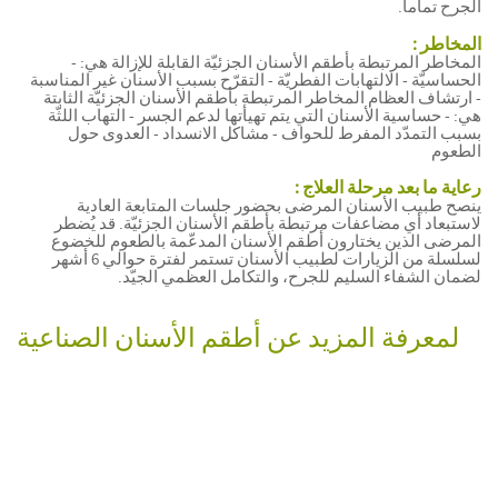
الجرح تماماً.
الأسنان
على
المخاطر :
موقع
المخاطر المرتبطة بأطقم الأسنان الجزئيّة القابلة للإزالة هي: -
WebMD:
الحساسيّة - الالتهابات الفطريّة - التقرّح بسبب الأسنان غير المناسبة
أطقم
- ارتشاف العظام المخاطر المرتبطة بأطقم الأسنان الجزئيّة الثابتة
الأسنان
هي: - حساسية الأسنان التي يتم تهيأتها لدعم الجسر - التهاب اللثّة
الكاملة
بسبب التمدّد المفرط للحواف - مشاكل الانسداد - العدوى حول
علي
الطعوم
مجلّة
British
رعاية ما بعد مرحلة العلاج :
dental
ينصح طبيب الأسنان المرضى بحضور جلسات المتابعة العادية
لاستبعاد أي مضاعفات مرتبطة بأطقم الأسنان الجزئيّة. قد يُضطر
Journal:
المرضى الذين يختارون أطقم الأسنان المدعّمة بالطعوم للخضوع
أطقم
لسلسلة من الزيارات لطبيب الأسنان تستمر لفترة حوالي 6 أشهر
الأسنان
لضمان الشفاء السليم للجرح، والتكامل العظمي الجيّد.
الكاملة
على
مركز
لمعرفة المزيد عن أطقم الأسنان الصناعية
كولجيت
عن
طريق
الفم و
صحة
الأسنان
(Colgate
oral &
dental