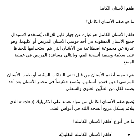
طقم الأسنان الكامل
ما هو طقم الأسنان الكامل؟
طقم الأسنان الكامل هو عبارة عن جهاز قابل للإزالة، يُستخدم لاستبدال
جميع الأسنان المفقودة في أحد قوسي الأسنان المريض أو
كليهما. وهو
عبارة عن مجموعة اصطناعية من الأسّنان التي يتم استخدامها للحفاظ
على سلامة وظيفة أنسجة الفم، وبالتالي مساعدة المريض في عملية
المضغ.
يتم تصميم أطقم الأسنان من قِبل تقني البدليّات السنّية، أو طبيب الأسنان
للمرضى الذين فقدوا أسنانهم، وتُصنع خصّيصاً في مختبر للأسنان بعد أخذ
بصمة لكل من الفكّين العلوي والسفلي.
يُصنع طقم الأسنان الكامل من مواد تعتمد علي الاكريليك (
acrylic)
الذي
يتلائم بشكل مريح أنسجة اللثة في أقواس الفك.
ما هي أنواع أطقم الأسنان الكاملة؟
●
أطقم
الأسنان الكاملة التقليديّة