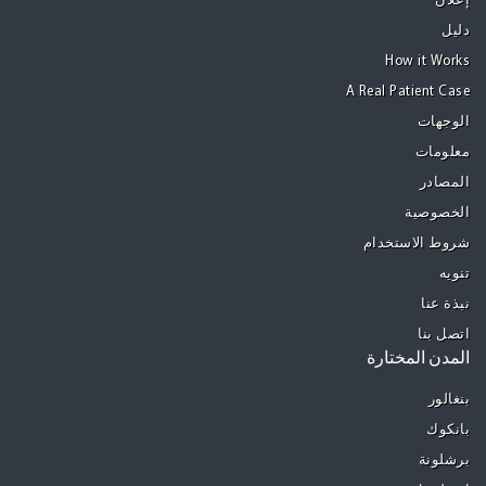
إعلان
دليل
How it Works
A Real Patient Case
الوجهات
معلومات
المصادر
الخصوصية
شروط الاستخدام
تنويه
نبذة عنا
اتصل بنا
المدن المختارة
بنغالور
بانكوك
برشلونة