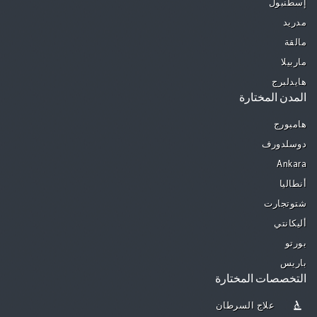
إسطنبول
مدريد
مالقة
ماربيلا
هايدلبرج
المدن المختارة
هامبورج
دوسلدورف
Ankara
أنطاليا
شتوتجارت
أليكانتي
بورتو
باريس
التخصصات المختارة
علاج السرطان