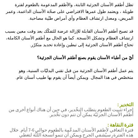
تظل أطقم الأسنان الجزئية الثابتة، والأطقم المدعومة ب
الطعوم
لفترة
طويلة ، ويعتمد طول عمرها الافتراضي على صحّة الأسنان الداعمة، وعمر
المريض، ومعدل ارتشاف العظام وأي أمراض طبّية م
صاحبة
.
قد
تصبح
أطقم الأسنان القابلة للإزالة عرضة للتفكّك بعد وقت معين بسبب
ارتشاف العظام وتشكل الأنسجة. كما هو الحال مع أطقم الأسنان الكاملة،
تحتاج أطقم الأسنان الجزئية إلى تبطين وإعادة تحديد متكرّر.
أيّ من أطباء الأسنان يقوم بصنع أطقم الأسنان الجزئية؟
يتم عمل أطقم الأسنان الجزئية من قبل تقني البدليّات السنية، وهو
متخصّص في هذا المجال. ويمكن أيضاً أن يقوم بها طبيب أسنان عام.
أطقم
التخدير :
الأسنان
إجراء تثبيت الطعوم يتطلب التخّدير، في حين أن هناك أنواع أخرى من
الكاملة
أطقم الأسنان الجزئيّة يمكن أن تتم دون تخّدير.
علي
موقع
فترة النقاهة :
ويكيبيديا:
فترة التعافي لأطقم الأسنان المدعّمة بالطعوم حوالي 6-7 أيام. خلال
هذه الفترة، سيُشفي الجرح ويمكن أن تنمو أنسجة اللثّة لتغطي
أطقم