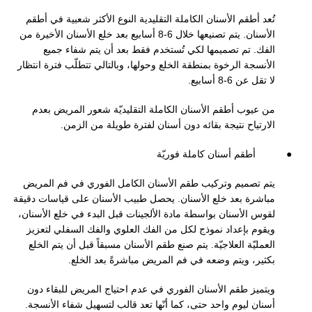
تُعد أطقم الأسنان الكاملة التقليدية النوع الأكثر شعبية في أطقم
الأسنان. يتم تصنيعها خلال 6-8 أسابيع بعد خلع الأسنان الأخيرة من
الفك. تم تصميمها لكي تُستخدم فقط بعد أن يتم شفاء جميع
الأنسجة الرخوة بمنطقة الخلع وحولها، وبالتالي تتطلّب فترة انتظار
لا تقل عن 6-8 أسابيع.
من عيوب أطقم الأسنان الكاملة التقليديّة شعور المريض بعدم
الارتياح نتيجة بقائه دون أسنان لفترة طويلة من الزمن.
●
أطقم أسنان كاملة فوريّة
يتم تصميم وتركيب طقم الأسنان الكامل الفوري في فم المريض
مباشرة بعد خلع الأسنان. يحصل طبيب الأسنان على قياسات دقيقة
لقوس الأسنان بواسطة مادة الألجينات قبل البدء في خلع الأسنان،
ويقوم بإعداد نموذج لكل من الفك العلوي والفك السفلي لتعزيز
العمليّة العلاجيّة. يتم صنع طقم الأسنان مسبقاً قبل أن يتم الخلع
بكثير، ويتم وضعه في فم المريض مباشرةً بعد الخلع.
ويتميز طقم الأسنان الفوري في عدم احتياج المريض للبقاء دون
أسنان ليوم واحد حتى، كما أنّها
تعد قالب لتسهيل شفاء الأنسجة.