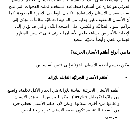
الجزئي هو عبارة عن أسنان اصطناعية
تستخدم لملئ الفجوات التي تنتج
بسبب فقدان الأسنان ولاستعادة التكامل الوظيفي للأجزاء المفقودة. كما
أن الأسنان المفقودة غير جذابة من الناحية الجماليّة وغالباً ما تؤدّي إلى
تراكم المواد الغذائيّة والبكتيريا على أنسجة اللثّة، والتي قد تؤدي إلى
الإصابة بالأمراض. يساعد طقم الأسنان الجزئي على تحسين المظهر
الجمالي للفم، وأيضاً عمليّة المضغ.
ما هي أنواع أطقم الأسنان الجزئية؟
يمكن تقسيم أطقم الأسنان الجزئيّة إلى فئتين أساسيتين:
•
أطقم الأسنان الجزئيّة القابلة للإزالة
أطقم الأسنان الجزئية القابلة للإزالة هي الخيار الأقل تكلفة، و
تُصنع
من مادّة الاكريليك (
acrylic
)
. يمكن للمريض إزالة هذه الأسنان
واعادتها مرة أخرى لمكانها. ولكن لأن أطقم الأسنان تغطي جزءًا
من أنسجة اللثة، قد تكون أطقم الأسنان غير مريحة لبعض
المرضى.