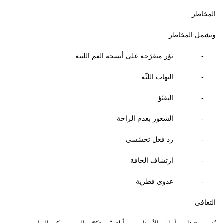
المخاطر
وتشمل المخاطر:
-
بؤر متقرّحة على أنسجة الفم اللينة
-
التهاب اللثّة
-
التقيّؤ
-
الشعور بعدم الراحة
-
رد فعل تحسّسي
-
ارتشاف الحافة
-
عدوى فطرية
التعافي
يُنصح بتنظيف أطقم الأسنان يومياً لتجنّب تكوّن الجير. يمكن القيام