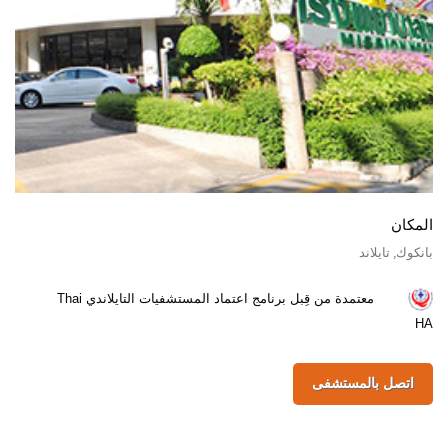
المكان
بانكوك, تايلاند
معتمدة من قِبل برنامج اعتماد المستشفيات التايلاندي Thai
HA
اتصل بالمستشفى