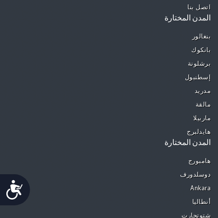
اتصل بنا
المدن المختارة
بنغالور
بانكوك
برشلونة
إسطنبول
مدريد
مالقة
ماربيلا
هايدلبرج
المدن المختارة
هامبورج
دوسلدورف
Accessibility
Ankara
أنطاليا
شتوتجارت