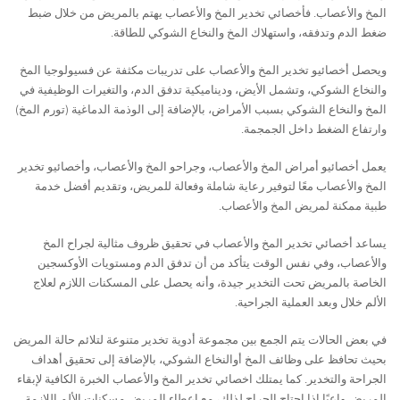
المخ والأعصاب. فأخصائي تخدير المخ والأعصاب يهتم بالمريض من خلال ضبط
ضغط الدم وتدفقه، واستهلاك المخ والنخاع الشوكي للطاقة.
ويحصل أخصائيو تخدير المخ والأعصاب على تدريبات مكثفة عن فسيولوجيا المخ
والنخاع الشوكي، وتشمل الأيض، وديناميكية تدفق الدم، والتغيرات الوظيفية في
المخ والنخاع الشوكي بسبب الأمراض، بالإضافة إلى الوذمة الدماغية (تورم المخ)
وارتفاع الضغط داخل الجمجمة.
يعمل أخصائيو أمراض المخ والأعصاب، وجراحو المخ والأعصاب، وأخصائيو تخدير
المخ والأعصاب معًا لتوفير رعاية شاملة وفعالة للمريض، وتقديم أفضل خدمة
طبية ممكنة لمريض المخ والأعصاب.
يساعد أخصائي تخدير المخ والأعصاب في تحقيق ظروف مثالية لجراح المخ
والأعصاب، وفي نفس الوقت يتأكد من أن تدفق الدم ومستويات الأوكسجين
الخاصة بالمريض تحت التخدير جيدة، وأنه يحصل على المسكنات اللازم لعلاج
الألم خلال وبعد العملية الجراحية.
في بعض الحالات يتم الجمع بين مجموعة أدوية تخدير متنوعة لتلائم حالة المريض
بحيث تحافظ على وظائف المخ أوالنخاع الشوكي، بالإضافة إلى تحقيق أهداف
الجراحة والتخدير. كما يمتلك اخصائي تخدير المخ والأعصاب الخبرة الكافية لإبقاء
المريض واعيًا إذا احتاج الجراح لذلك، مع إعطاء المريض مسكنات الألم اللازمة.