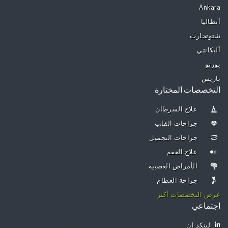
Ankara
أنطاليا
شتوتجارت
أليكانتي
بورتو
باريس
التخصصات المختارة
علاج السرطان
جراحات القلب
جراحات التجميل
علاج العقم
الأمراض العصبية
جراحة العظام
عرض التخصصات أكثر
اجتماعي
لينكد إن