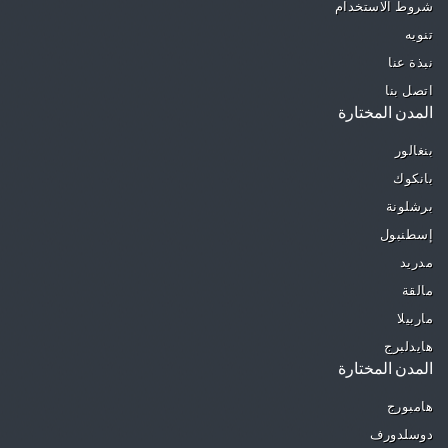
شروط الاستخدام
تنويه
نبذة عنا
اتصل بنا
المدن المختارة
بنغالور
بانكوك
برشلونة
إسطنبول
مدريد
مالقة
ماربيلا
هايدلبرج
المدن المختارة
هامبورج
دوسلدورف