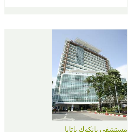
مستشفى بانكوك باتايا