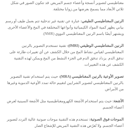
مغناطيسي لتصوير أنسجة وأعضاء جسم المريض. قد تتكون الصور في شكل
ثلاثي الأبعاد مما يسمح بعرضها من زوايا مختلفة.
الرنين المغناطيسي الطيفي:
عبارة عن تقنية غير تدخلية تتم بعمل طيف أو رسم
بياني يظهر كمية المواد الكيميائية وأنواعها المختلفة في المخ والأعضاء الأخرى.
ويشتهر أيضًا باسم الرنين المغناطيسي النووي (
NMR
).
الرنين المغناطيسي الوظيفي (
fMRI
):
تقنية تستخدم التصوير بالرنين
المغناطيسي لقياس نشاط المخ من خلال الكشف عن أي تغييرات طارئة على
تدفق الدم. يزداد تدفق الدم في الجزء النشط من المخ ويمكن لهذه التقنية
الكشف عن هذه التغييرات.
تصوير الأوعية بالرنين المغناطيسي (
MRA
):
حيث يتم استخدام تقنية التصوير
بالرنين المغناطيسي لتصوير الشرايين لتقييم حالة تمدد الأوعية الدموية وغيرها
من الأمراض.
الأشعة:
حيث يتم استخدام الأشعة الكهرومغناطيسية مثل الأشعة السينية لعرض
أعضاء الجسم.
الموجات فوق الصوتية:
تستخدم هذه التقنية موجات صوتية عالية التردد لتصوير
أعضاء الجسم. ولا تُعرّض هذه التقنية المريض للإشعاع الضار.