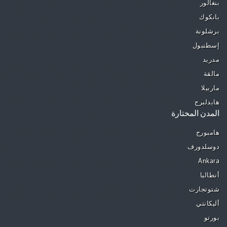
بنغالور
بانكوك
برشلونة
إسطنبول
مدريد
مالقة
ماربيلا
هايدلبرج
المدن المختارة
هامبورج
دوسلدورف
Ankara
أنطاليا
شتوتجارت
أليكانتي
بورتو