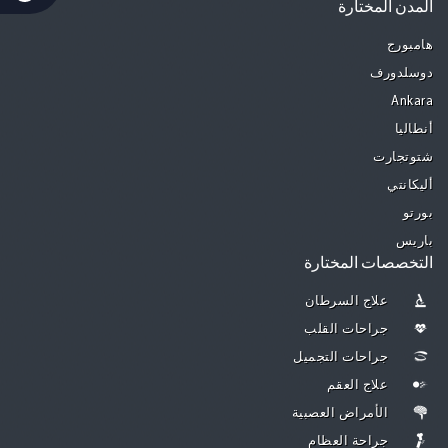
المدن المختارة
هامبورج
دوسلدورف
Ankara
أنطاليا
شتوتجارت
أليكانتي
بورتو
باريس
التخصصات المختارة
علاج السرطان
جراحات القلب
جراحات التجميل
علاج العقم
الأمراض العصبية
جراحة العظام