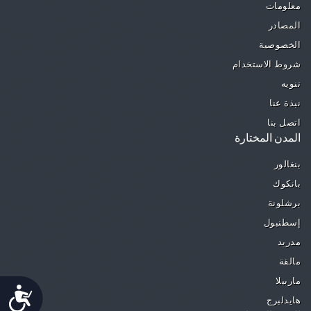
معلومات
المصادر
الخصوصية
شروط الاستخدام
تنويه
نبذة عنا
اتصل بنا
المدن المختارة
بنغالور
بانكوك
برشلونة
إسطنبول
مدريد
مالقة
ماربيلا
Accessibility
هايدلبرج