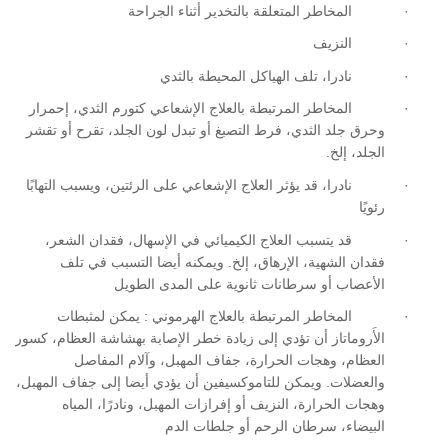
·
المخاطر المتعلقة بالتخدير أثناء الجراحة
·
النزيف
·
نادرا، تلف الهياكل المحيطة بالثدي
·
المخاطر المرتبطة بالعلاج الإشعاعي كتورم الثدي، إحمرار
وحرق جلد الثدي، فرط التصبغ أو تبدل لون الجلد، تقرح أو تقشر
الجلد، إلخ
.
·
نادرا، قد يؤثر العلاج الإشعاعي على الرئتين، ويسبب التهابًا
رئويًا
·
قد يتسبب العلاج الكيميائي في الإسهال، فقدان الشعر،
فقدان الشهية، الإرهاق، إلخ
.
ويمكنه أيضا التسبب في تلف
الأعصاب أو سرطانات ثانوية على المدى الطويل
·
المخاطر المرتبطة بالعلاج الهرموني
:
يمكن لمثبطات
الأَروماتاز أن تؤدي إلى زيادة خطر الإصابة بهشاشة العظام، كسور
العظام، وهجات الحرارة، جفاف المهبل، وآلام المفاصل
والعضلات
.
ويمكن
للتاموكسيفين أن يؤدي أيضا إلى جفاف المهبل،
وهجات الحرارة، النزيف أو إفرازات المهبل
،
ونادرًا، المياه
البيضاء، سرطان الرحم أو جلطات الدم