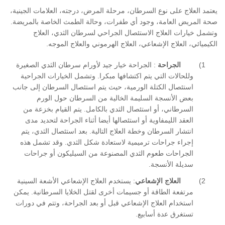
يعتمد العلاج على نوع السرطان، مرحلة المرض، درجته، العلامات الجينية،
صحة المريض العامة، وجود أي طفرات، وحالة الطمث الخاصة بالمريضة
.
وتشمل خيارات العلاج الاستئصال الجراحي لسرطان الثدي، العلاج
الكيميائي، العلاج الإشعاعي، العلاج الهرموني والعلاج الموجه
.
1)
الجراحة
:
الجراحة خيار جيد لأورام سرطان الثدي الصغيرة
وللحالات التي يتم اكتشافها مبكرا
.
وتشمل الخيارات الجراحية
استئصال الكتلة الورمية، حيث يتم استئصال السرطان إلى جانب
بعض الأنسجة السليمة الخالية من السرطان حول الورم
السرطاني، أو استئصال الثدي بالكامل
.
يتم القيام بخزعة من
العقد الليمفاوية أو استئصالها أيضا أثناء الجراحة لتحديد مدى
انتشار السرطان وخطة العلاج التالية
.
بعد استئصال الثدي، يتم
إجراء جراحات ترميمية لاستعادة شكل الثدي
.
وقد تشمل هذه
الجراحات طعوم الثدي المصنوعة من السيليكون أو جراحات
سديلة الأنسجة
.
2)
العلاج الإشعاعي
:
يستخدم العلاج الإشعاعي الأشعة السينية
مرتفعة الطاقة أو جسيمات أخرى لقتل الخلايا السرطانية
.
يمكن
استخدام العلاج الإشعاعي قبل أو بعد الجراحة، وتتم في دورات
تستغرق عدة أسابيع
.