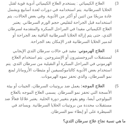
3)
العلاج الكيميائي
:
يستخدم العلاج الكيميائي أدوية قوية لقتل
الخلايا السرطانية
.
يتم استخدامه في دورات لعدة أسابيع ويشمل
عادة مزيجًا من اثنين أو أكثر من الأدوية
.
وفي بعض الحالات، يتم
استخدامه قبل الجراحة لتقليص حجم الورم السرطاني
.
يعتبر
العلاج الكيميائي مفيدا في المراحل المبكرة والمتقدمة لسرطان
الثدي، حتى يتم إزالة الخلايا السرطانية الباقية بعد الجراحة أو
لتدمير الخلايا السرطانية قدر الإمكان بعد الجراحة
.
4)
العلاج الهرموني
:
مفيد في حالات سرطان الثدي الإيجابي
لمستقبلات البروجستيرون أو الإستروجين
.
يتم استخدام العلاج
الهرموني في المراحل المبكرة أو النقيلية من سرطان الثدي
.
يتم
استخدام بعض الأدوية كالتاموكسيفين أو مثبطات الأَروماتاز لمنع
نمو السرطان، والذي تحفز نموه الهرمونات
.
5)
العلاج الموجه
:
يعمل ضد بروتينات السرطان، الجينات أو بيئة
الأنسجة التي تحفز نمو السرطان
.
يسمى العلاج الموجه بالعلاج
البيولوجي أيضا، وهو يقوم بتغيير دورة الخلية
.
يعتبر علاجًا فعالًا ضد
مستقبلات محددة من بروتينات الخلايا السرطانية
.
ويساعد في
السيطرة على أو إبطاء نمو السرطان
.
ما هي نسبة نجاح علاج سرطان الثدي؟