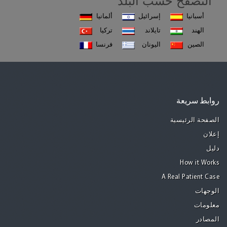
أسبانيا
إسرائيل
ألمانيا
الهند
تايلاند
تركيا
الصين
اليونان
فرنسا
روابط سريعة
الصفحة الرئيسية
إعلان
دليل
How it Works
A Real Patient Case
الوجهات
معلومات
المصادر