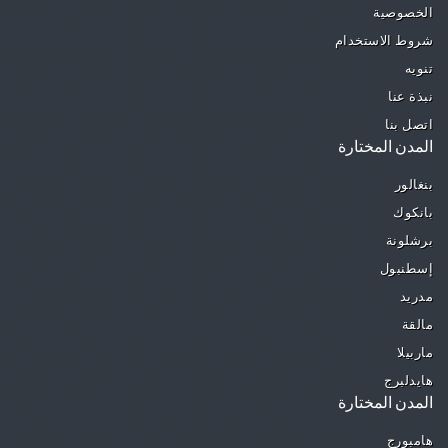
الخصوصية
شروط الاستخدام
تنويه
نبذة عنا
اتصل بنا
المدن المختارة
بنغالور
بانكوك
برشلونة
إسطنبول
مدريد
مالقة
ماربيلا
هايدلبرج
المدن المختارة
هامبورج