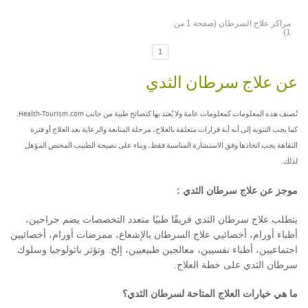
مراكز علاج السرطان (صفحة 1 من
1)
1
عن علاج سرطان الثدي
تُصنف هذه المعلومات كمعلومات عامة ولا يُعتد بها كنصائح طبية من جانب Health-Tourism.com.
كما يجب التنويه إلى أنه أية قرارات متعلقة بالعلاج، مرحلة المتابعة والرعاية بعد العلاج أو فترة
النقاهة يجب اتخاذها وفق الاستشارة المناسبة فقط، وبناء على نصيحة الطبيب المختص المؤهل
لذلك.
موجز عن علاج سرطان الثدي
:
يتطلب علاج سرطان الثدي فريقًا طبيًا متعدد التخصصات يضم جراحين،
أطباء أورام، أخصائيي علاج السرطان بالإشعاع، ممرضات أورام، أخصائيين
اجتماعيين، أطباء نفسيين، معالجين طبيعيين، إلخ
.
وتؤثر باثولوجيا وسلوك
سرطان الثدي على خطة العلاج
.
ما هي خيارات العلاج المتاحة لسرطان الثدي؟