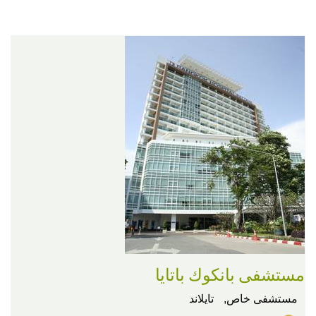
مستشفى بانكوك باتايا
مستشفى خاص,
تايلاند