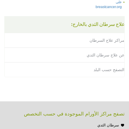
على
breastcancer.org
علاج سرطان الثدي بالخارج:
مراكز علاج السرطان
عن علاج سرطان الثدي
التصفح حسب البلد
تصفح مراكز الأورام الموجودة في حسب التخصص
سرطان الثدي