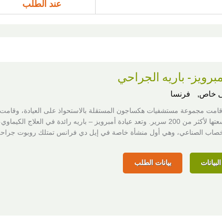
عند الطلب
برويز- باريه الجراحي
 خاص,
فرنسا
 2006، قامت مجموعة مستشفيات هكساجون المستقلة بالاستحواذ على العيادة، وقامت 
ومضاعفة سعتها لأكثر من 200 سرير. وتعد عيادة أمبرويز – باريه رائدة في العلاج الكيم
لإخصاب الصناعي، وهي أول منشأة خاصة في إيل دي فرانس تمتلك روبوت جراحة
لبيانات
بيانات الطلب