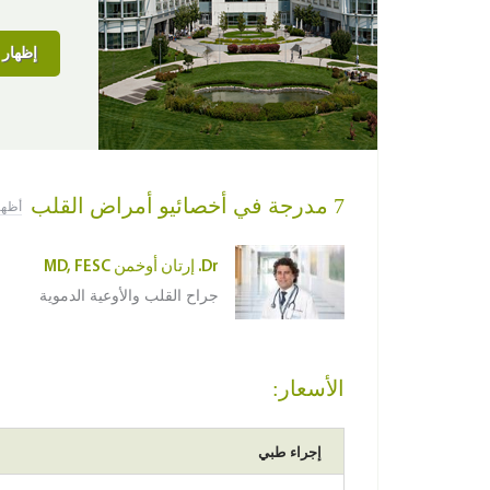
إظهار ا
7 مدرجة في أخصائيو أمراض القلب
أظهر
Dr. إرتان أوخمن MD, FESC
جراح القلب والأوعية الدموية
الأسعار:
إجراء طبي