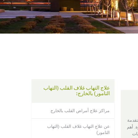
using
a
screen
reader;
Press
Control-
F10
to
open
an
accessibility
menu.
علاج التهاب غلاف القلب (التهاب
التامور) بالخارج:
مراكز علاج أمراض القلب بالخارج
تقدمة
عن علاج التهاب غلاف القلب (التهاب
 للعناية المركزة. أهم
التامور)
وفحوصات