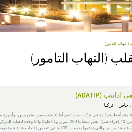
(التهاب التامور)
لب (التهاب التامور)
اتيب (ِADATIP)
 خاص,
تركيا
ا منشأة طبية رائدة في تركيا، حيث تضم أطباء متخصصين متمرسين، وأجهزة م
ونقدم أكثر من 40 إجراء طبيّ. تضم منشأتنا 200 سرير و81 طبيبًا و50 وحدة
أولوياتنا هي رفاهية المريض والتي ندعمها بخدمات VIP والتي تتضمن إقامات فندقية 