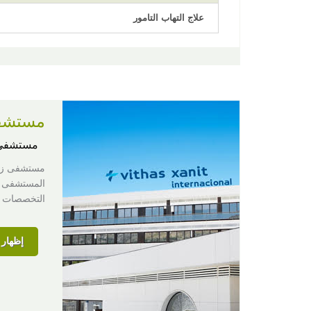
علاج التهاب التامور
مستشفى
مستشفى
مستشفى زان
التخصصات ا
إظهار ا