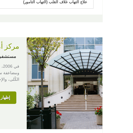
علاج التهاب غلاف القلب (التهاب التامور)
مركز أم
مستشفى
في
الكُلى، وا
إظهار ا