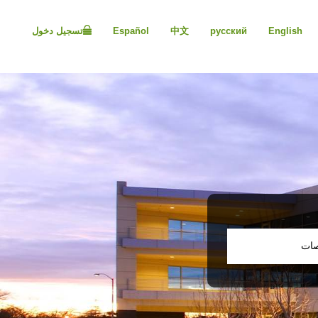
Please
note:
English
русский
中文
Español
تسجيل دخول
This
website
includes
an
accessibility
system.
Press
Control-
F11
to
adjust
the
website
to
people
صات
with
visual
disabilities
who
are