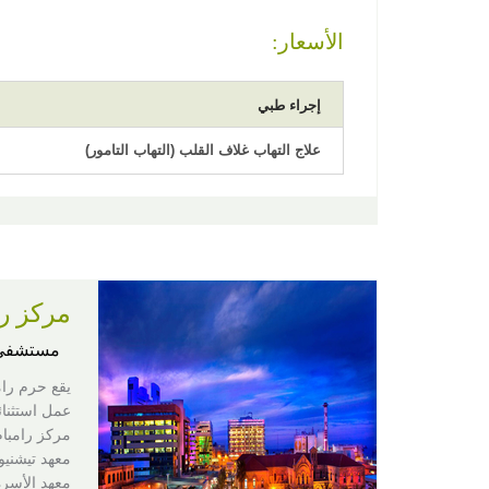
الأسعار:
إجراء طبي
علاج التهاب غلاف القلب (التهاب التامور)
مركز را
مستشفى
يقع حرم رام
عمل استثنائي يجمع بين 3 مرافق 
مركز رامبام
معهد تيشنيو
معهد الأسرة