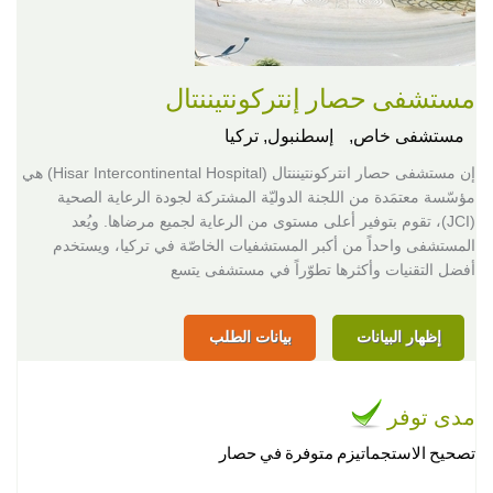
مستشفى حصار إنتركونتيننتال
مستشفى خاص,
إسطنبول, تركيا
إن مستشفى حصار انتركونتيننتال (Hisar Intercontinental Hospital) هي
مؤسّسة معتمَدة من اللجنة الدوليّة المشتركة لجودة الرعاية الصحية
(JCI)، تقوم بتوفير أعلى مستوى من الرعاية لجميع مرضاها. ويُعد
المستشفى واحداً من أكبر المستشفيات الخاصّة في تركيا، ويستخدم
أفضل التقنيات وأكثرها تطوّراً في مستشفى يتسع
إظهار البيانات
بيانات الطلب
مدى توفر
تصحيح الاستجماتيزم متوفرة في حصار