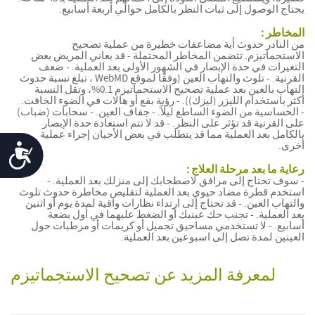
يحتاج الوصول إلى ثبات النظر بالكامل حوالي أربعة أسابيع.
المخاطر :
من النادر حدوث أية مضاعفات خطيرة من عملية تصحيح
الاستجماتيزم. تتضمن المخاطر المحتملة - قد يعاني المريض بعض
التغيرات في حدة الإبصار في الشهور الأولى بعد العملية. - ضعف
القرنية. - تلوث والتهاب العين (وفقًا لموقع WebMD ، تبلغ نسبة حدوث
التهاب بالعين بعد عملية تصحيح الاستجماتيزم 0.1%، وتقل النسبة
أكثر باستخدام الليزر (ليزك)). - رؤية بقع أو هالات في الضوء الخافت.
- الحساسية من الضوء الساطع ليلاً. - جفاف العين. - سحابات (ضباب)
على القرنية قد تؤثر على النظر. - قد لا تتم استعادة حدة الإبصار
بالكامل بعد العملية مما قد يتطلب في بعض الأحيان إجراء عملية
أخرى.
Accessibility
رعاية ما بعد مرحلة العلاج :
- سوف تحتاج إلى مرافق لاصطجابك إلى منزلك بعد العملية. -
استخدم قطرة مضاد حيوي بعد العملية لتقليص مخاطرة حدوث تلوث
والتهاب العين. - قد تحتاج إلى ارتداء نظارات واقية لمدة يوم أو اثنين
بعد العملية. - تجنب حك عينيك أو الضغط عليهما في أول بضعة
أسابيع. - لا تستخدمي مساحيق تجميل أو كريمات أو مرطبات حول
العينين لمدة تصل إلى اسبوعين بعد العملية.
لمعرفة المزيد عن تصحيح الاستجماتيزم