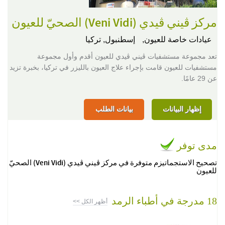
مركز ڨيني ڨيدي (Veni Vidi) الصحيّ للعيون
عيادات خاصة للعيون,
إسطنبول, تركيا
تعد مجموعة مستشفيات ڨيني ڨيدي للعيون أقدم وأول مجموعة
مستشفيات للعيون قامت بإجراء علاج العيون بالليزر في تركيا، بخبرة تزيد
عن 29 عامًا.
إظهار البيانات
بيانات الطلب
مدى توفر
تصحيح الاستجماتيزم متوفرة في مركز ڨيني ڨيدي (Veni Vidi) الصحيّ
للعيون
18 مدرجة في أطباء الرمد
أظهر الكل >>