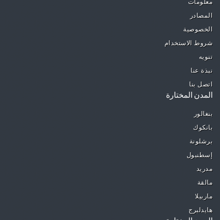
معلومات
المصادر
الخصوصية
شروط الاستخدام
تنويه
نبذة عنا
اتصل بنا
المدن المختارة
بنغالور
بانكوك
برشلونة
إسطنبول
مدريد
مالقة
ماربيلا
هايدلبرج