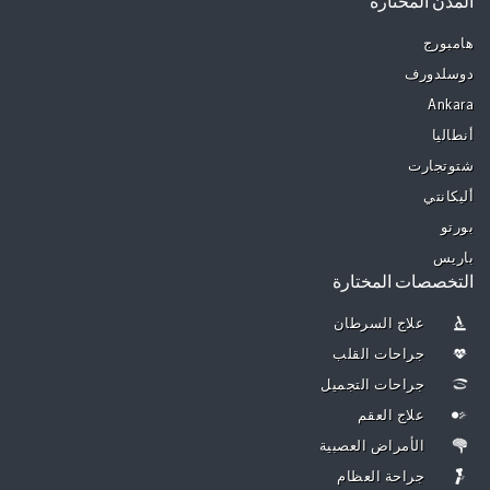
المدن المختارة
هامبورج
دوسلدورف
Ankara
أنطاليا
شتوتجارت
أليكانتي
بورتو
باريس
التخصصات المختارة
علاج السرطان
جراحات القلب
جراحات التجميل
علاج العقم
الأمراض العصبية
جراحة العظام