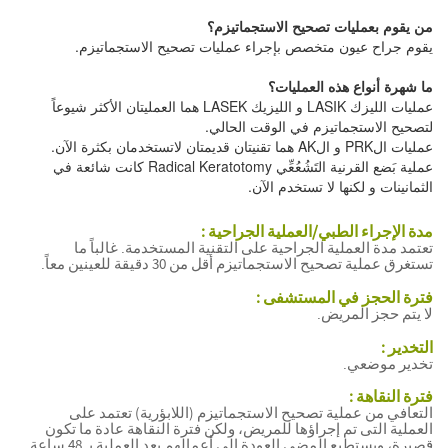
من يقوم بعمليات تصحيح الاستجماتيزم؟
يقوم جراح عيون متخصص بإجراء عمليات تصحيح الاستجماتيزم.
ما شهرة أنواع هذه العمليات؟
عمليات الليزك LASIK و الليزيك LASEK هما العمليتان الأكثر شيوعاً
لتصحيح الاستجماتيزم في الوقت الحالي.
عمليات الPRK و الAK هما تقنيتان قديمتان لاتستخدمان بكثرة الآن.
عملية بَضع القرنية التَشُعُعِّي Radical Keratotomy كانت شائعة في
الثمانينات و لكنها لا تستخدم الآن.
تصحيح
مدة الإجراء الطبي/العملية الجراحية :
الاستجماتيزم
تعتمد مدة العملية الجراحية على التقنية المستخدمة. غالباً ما
تستغرق عملية تصحيح الاستجماتيزم أقل من 30 دقيقة للعينين معاً.
تصحيح
الاستجماتيزم
فترة الحجز في المستشفى :
تصحيح
لا يتم حجز المريض.
الاستجماتيزم
تصحيح
التخدير :
الاستجماتيزم
تخدير موضعي.
فترة النقاهة :
التعافي من عملية تصحيح الاستجماتيزم (اللابؤرية) تعتمد على
العملية التى تم إجراؤها للمريض، ولكن فترة النقاهة عادة ما تكون
قصيرة، ويستطيع المضى العودة إلى أعمالهم بعد العملية بـ 48 ساعة.