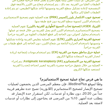
عين المريض، ثم تثبيت العين بينما يقوم الجراح بعمل فتحة جراحية صغيرة في
الطبقات العليا من القرنية. بعد ذلك ، يتم إستخدام شعاع من الليزر بالأشعة فوق
البنفسجية لإعادة تشكيل سطح القرنية وتسويتها لتأخذ شكلها الطبيعي، ثم يتم إعادة
الطبقات العليا إلى مكانها.
تصحيح عيوب الانكسار بليزر إكسيمر (PRK):
هذه العملية تقوم بتصحيح الاستجماتيزم
باستخدام الليزر لتسوية سطح القرنية دون فتح طبقة منها.
الليزيك LASEK (تصحيح تحدُب النسيج الظُهاري للقرنية بالليزر):
تقوم العملية
بتصحيح الاستجماتيزم باستخدام الليزر الذي يصل للقرنية من خلال فتحة تم عملها
باستخدام محلول كحولي دون الحاجة إلى قطع الطبقات العلوية من القرنية جراحياً.
تصحيح القرنية الحراري بالليزر (LTK):
تقوم العملية بتقليص القرنية وإعادة تشكيلها
وتسويتها باستخدام الحرارة الناتجة من شعاع الليزر، دون الحاجة إلى قطع طبقات من
القرنية جراحياً.
عملية حرق مناطق معينة من القرنية (CK):
يتم استخدام موجات إشعاعية لزيادة
انحدار القرنية لاستعادة شكلها الكروي.
تصحيح القرنية من الاستجماتيزم (AK) Astigmatic keratoplasty:
يتم إجراء
العملية من خلال شقوق جراحية صغيرة بالقرنية لتغيير انحناءة (تحدب) القرنية
لتستعيد شكلها الكروي.
ما هي فرص نجاح عملية تصحيح الاستجماتيزم؟
وفقًا لموقع MedlinePlus، فإن معظم المرضى الذين يخضعون لعمليات
تصحيح الإبصار لتصحيح الاستجماتيزم (اللابؤرية) تصبح حدة نظرهم قريبة
جداً من 20:20، دون نظارة أو عدسات، لكن استقرار حدة الإبصار قد
يتطلب عدة أشهر. 10% من المرضى قد يحتاجون إلى نظارات أو عدسات
لاصقة بعد العملية.