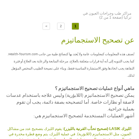
مراكز طب وجراحات العيون في
تركيا (صفحة 1 من 2)
>
2
1
عن تصحيح الاستجماتيزم
تُصنف هذه المعلومات كمعلومات عامة ولا يُعتد بها كنصائح طبية من جانب Health-Tourism.com.
كما يجب التنويه إلى أنه أية قرارات متعلقة بالعلاج، مرحلة المتابعة والرعاية بعد العلاج أو فترة
النقاهة يجب اتخاذها وفق الاستشارة المناسبة فقط، وبناء على نصيحة الطبيب المختص المؤهل
لذلك.
ماهي أنواع عمليات تصحيح الاستجماتيزم ؟
يمكن تصحيح الاستجماتيزم (اللابؤرية) وليس علاجه باستخدام عدسات
لاصقة أو نظارات خاصة. أما لتصحيحه بصفة دائمة، يجب أن تقوم
بعملية جراحية.
أشهر العمليات المستخدمة لتصحيح الاستجماتيزم هي:
الليزك LASIK (تصحيح تحدُّب القرنية بالليزر):
يقوم الليزك بتصحيح عدد من مشاكل
العيون، مثل الاستجماتيزم (اللابؤرية). في عملية الليزك، يتم وضع قطرة مخدرة في