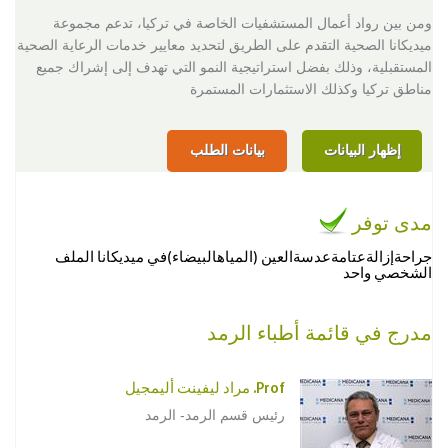
ومن بين رواد أعمال المستشفيات الخاصة في تركيا، تدعم مجموعة
ميديكانا الصحية التقدم على الطريق لتحديد معايير خدمات الرعاية الصحية
المستقبلية، وذلك بفضل استراتيجية النمو التي تهدف إلى إشراك جميع
مناطق تركيا وكذلك الاستثمارات المستمرة
إظهار البيانات
بيانات الطلب
مدى توفر
جراحةإزالةعتامةعدسةالعين (المياهالبيضاء)في ميديكانا الملف
الشخصي واحد
مدرج في قائمة أطباء الرمد
Prof. مراد ليفينت أليمجيل
رئيس قسم الرمد- الرمد