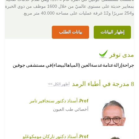
بمعايير حديثة على مستوى عالميّ من خلال 1600 موظف من ذوي الخبرة
و254 سريرًا و12 غرفة عمليات على مساحة 40.000 متر مربع.
إظهار البيانات
بيانات الطلب
مدى توفر
جراحةإزالةعتامةعدسةالعين (المياهالبيضاء)في مستشفى جوفين
8 مدرجة في أطباء الرمد
أظهر الكل >>
Prof. أستاذ دكتور سنجافير تامر
أخصائي طب العيون
Prof. أستاذ دكتور تاركان مومكوغلو