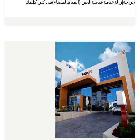
جراحةإزالةعتامةعدسةالعين (المياهالبيضاء)في كيرا كلينك