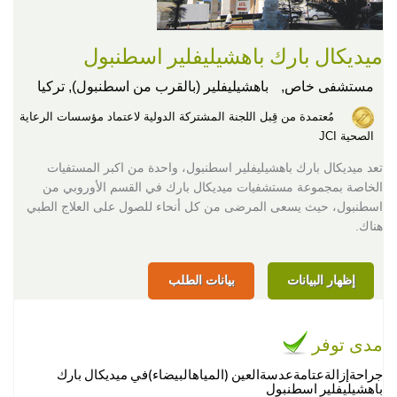
ميديكال بارك باهشيليفلير اسطنبول
مستشفى خاص,
باهشيليفلير (بالقرب من اسطنبول), تركيا
مُعتمدة من قِبل اللجنة المشتركة الدولية لاعتماد مؤسسات الرعاية
الصحية JCI
تعد ميديكال بارك باهشيليفلير اسطنبول، واحدة من اكبر المستفيات
الخاصة بمجموعة مستشفيات ميديكال بارك في القسم الأوروبي من
اسطنبول، حيث يسعى المرضى من كل أنحاء للصول على العلاج الطبي
هناك.
إظهار البيانات
بيانات الطلب
مدى توفر
جراحةإزالةعتامةعدسةالعين (المياهالبيضاء)في ميديكال بارك
باهشيليفلير اسطنبول