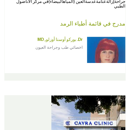
جراحةإزالةعتامةعدسةالعين (المياهالبيضاء)في مركز الأناضول
الطبي
مدرج في قائمة أطباء الرمد
Dr. بوركو أوستا أوزلو, MD
اخصائي طب وجراحة العيون