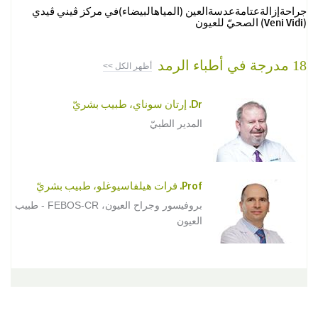
جراحةإزالةعتامةعدسةالعين (المياهالبيضاء)في مركز ڨيني ڨيدي
(Veni Vidi) الصحيّ للعيون
18 مدرجة في أطباء الرمد
أظهر الكل >>
Dr. إرتان سوناي، طبيب بشريّ
المدير الطبيّ
Prof. فرات هيلفاسيوغلو، طبيب بشريّ
بروفيسور وجراح العيون، FEBOS-CR - طبيب
العيون