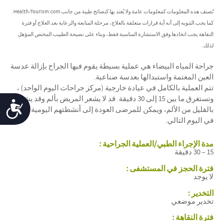
تُصنف هذه المعلومات كمعلومات عامة ولا يُعتد بها كنصائح طبية من جانب Health-Tourism.com.
كما يجب التنويه إلى أنه أية قرارات متعلقة بالعلاج، مرحلة المتابعة والرعاية بعد العلاج أو فترة
النقاهة يجب اتخاذها وفق الاستشارة المناسبة فقط، وبناء على نصيحة الطبيب المختص المؤهل
لذلك.
جراحة المياه البيضاء هي عملية بسيطة يقوم فيها الجراح بإزالة عدسة
العين المعتمة واستبدالها بعدسة صناعية.
تتم العملية بالكامل في عيادة خارجية (مركز جراحات اليوم الواحد) ،
وتستغرق ما بين 15 إلى 30 دقيقة. قد لا يشعر المريض بألم وقد يشعر
Accessibility
بالقليل من الألم، ويمكن للمرضى العودة إلى أنشطتهم اليومية العادية
في اليوم التالي.
جراحة إزالة
مدة الإجراء الطبي/العملية الجراحية :
عتامةعدسةالعين
15 – 30 دقيقة
(المياهالبيضاء)
فترة الحجز في المستشفى :
لا يوجد
التخدير :
تخدير موضعي
فترة النقاهة :