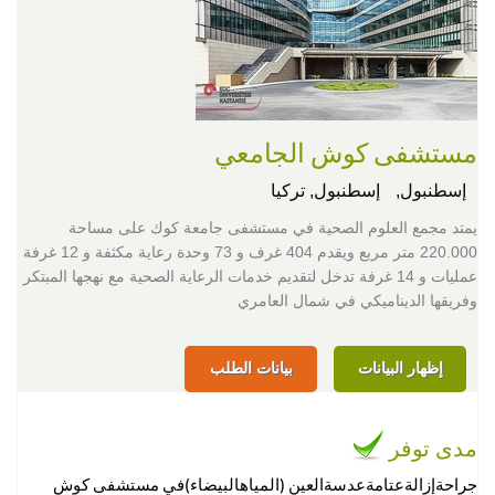
مستشفى كوش الجامعي
إسطنبول,
إسطنبول, تركيا
يمتد مجمع العلوم الصحية في مستشفى جامعة كوك على مساحة
220.000 متر مربع ويقدم 404 غرف و 73 وحدة رعاية مكثفة و 12 غرفة
عمليات و 14 غرفة تدخل لتقديم خدمات الرعاية الصحية مع نهجها المبتكر
وفريقها الديناميكي في شمال العامري
إظهار البيانات
بيانات الطلب
مدى توفر
جراحةإزالةعتامةعدسةالعين (المياهالبيضاء)في مستشفى كوش