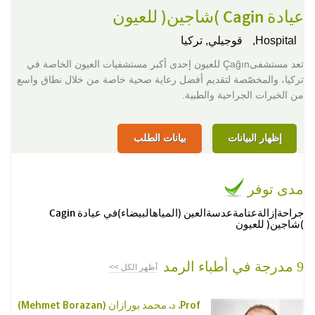
عيادة Cagin )شاجين( للعيون
Hospital,
قوجيلي, تركيا
تعد مستشفىÇağın للعيون إحدى أكبر مستشفيات العيون الخاصة في
تركيا، والمخصّصة لتقديم أفضل رعاية صحية خاصة من خلال نطاق واسع
من الخبرات الجراحية والطبية.
إظهار البيانات
بيانات الطلب
مدى توفر
جراحةإزالةعتامةعدسةالعين (المياهالبيضاء)في عيادة Cagin
)شاجين( للعيون
9 مدرجة في أطباء الرمد
أظهر الكل >>
Prof. د. محمد بورازان (Mehmet Borazan)