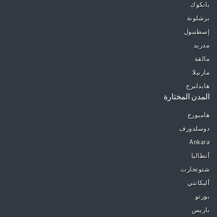
بانكوك
برشلونة
إسطنبول
مدريد
مالقة
ماربيلا
هايدلبرج
المدن المختارة
هامبورج
دوسلدورف
Ankara
أنطاليا
شتوتجارت
أليكانتي
بورتو
باريس