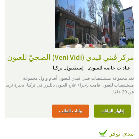
مركز ڨيني ڨيدي (Veni Vidi) الصحيّ للعيون
عيادات خاصة للعيون,
إسطنبول, تركيا
تعد مجموعة مستشفيات ڨيني ڨيدي للعيون أقدم وأول مجموعة
مستشفيات للعيون قامت بإجراء علاج العيون بالليزر في تركيا، بخبرة تزيد
عن 29 عامًا.
إظهار البيانات
بيانات الطلب
مدى توفر