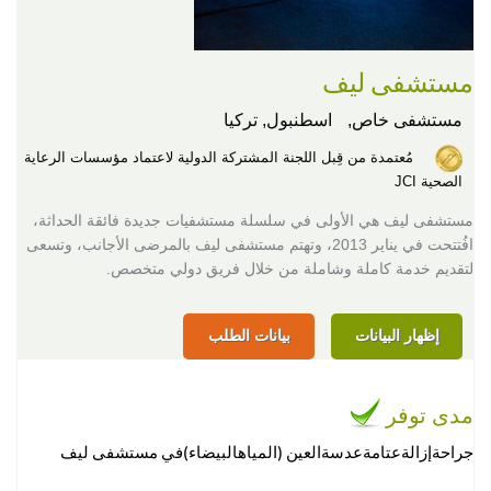
مستشفى ليف
مستشفى خاص,
اسطنبول, تركيا
مُعتمدة من قِبل اللجنة المشتركة الدولية لاعتماد مؤسسات الرعاية
الصحية JCI
مستشفى ليف هي الأولى في سلسلة مستشفيات جديدة فائقة الحداثة،
افُتتحت في يناير 2013، وتهتم مستشفى ليف بالمرضى الأجانب، وتسعى
لتقديم خدمة كاملة وشاملة من خلال فريق دولي متخصص.
إظهار البيانات
بيانات الطلب
مدى توفر
جراحةإزالةعتامةعدسةالعين (المياهالبيضاء)في مستشفى ليف