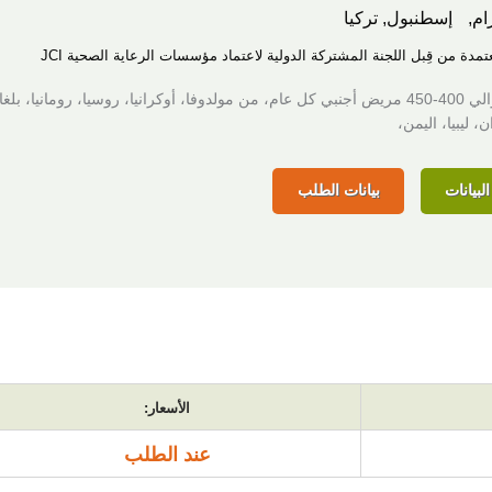
ام,
إسطنبول, تركيا
عتمدة من قِبل اللجنة المشتركة الدولية لاعتماد مؤسسات الرعاية الصحية JCI
يتم علاج حوالي 400-450 مريض أجنبي كل عام، من مولدوفا، أوكرانيا، روسيا، رومانيا، بلغا
، ليبيا، اليمن،
لبيانات
بيانات الطلب
الأسعار:
عند الطلب