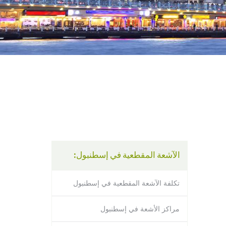
using
a
screen
reader;
Press
Control-
F10
to
open
an
accessibility
menu.
الآشعة المقطعية في إسطنبول:
تكلفة الآشعة المقطعية في إسطنبول
مراكز الأشعة في إسطنبول