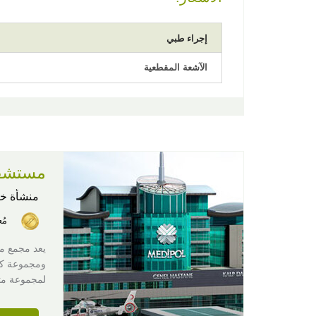
إجراء طبي
الآشعة المقطعية
مستشفى
منشأة خ
مُ
يعد مجمع م
ومجموعة كبي
لمجموعة متنو