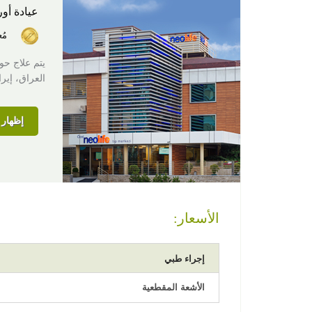
عيادة أور
مُ
العراق، إيران
إظهار ا
الأسعار:
إجراء طبي
الأشعة المقطعية