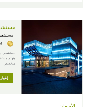
مستشف
مستشفى
مُ
وتهتم مستش
متخصص.
إظهار ا
الأسعار: