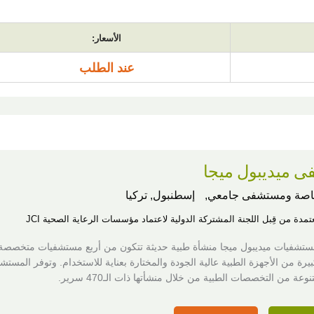
الأسعار:
عند الطلب
 ميديبول ميجا
اصة ومستشفى جامعي,
إسطنبول, تركيا
عتمدة من قِبل اللجنة المشتركة الدولية لاعتماد مؤسسات الرعاية الصحية JCI
ستشفيات ميديبول ميجا منشأة طبية حديثة تتكون من أربع مستشفيات متخصصة
رة من الأجهزة الطبية عالية الجودة والمختارة بعناية للاستخدام. وتوفر المستش
عة من التخصصات الطبية من خلال منشأتها ذات الـ470 سرير.