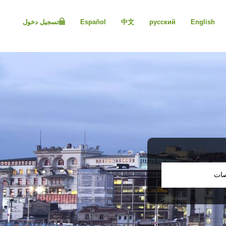
Please
note:
English
русский
中文
Español
تسجيل دخول
This
website
includes
an
accessibility
system.
Press
Control-
F11
to
adjust
the
website
to
people
صات
with
visual
disabilities
who
are